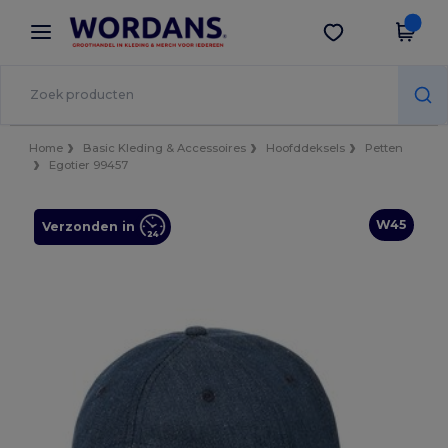
×
Wordans-app
Download app
Betere prijzen in de app!
Home
Basic Kleding & Accessoires
Hoofddeksels
Petten
Egotier 99457
W45
Verzonden in