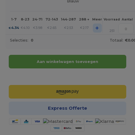
Blauw
1-7
8-23
24-71
72-143
144-287
288 +
Meer
Voorraad
Aantal
+
4.34
4.10
3.98
2.65
2.53
2.17
€
€
€
€
€
€
251
Selecties:
0
Totaal:
€0.0
Aan winkelwagen toevoegen
Personaliseer het!
Express Offerte