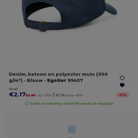
Denim, katoen en polyester muts (300
g/m²)
- Blauw
-
Egotier
99457
Vanaf
€2.17
|
-
25
%
€2.90
incl. BTW
€1.79
zonder BTW
Gratis verzending vanaf €99 vanuit dit magazijn