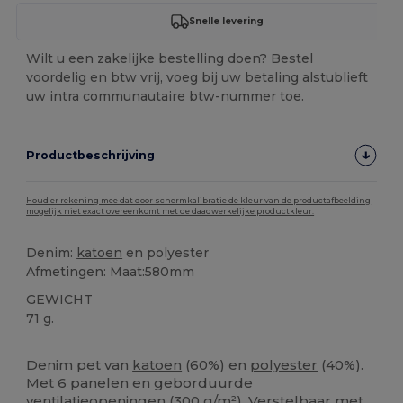
Snelle levering
Wilt u een zakelijke bestelling doen? Bestel
voordelig en btw vrij, voeg bij uw betaling alstublieft
uw intra communautaire btw-nummer toe.
Productbeschrijving
Houd er rekening mee dat door schermkalibratie de kleur van de productafbeelding
mogelijk niet exact overeenkomt met de daadwerkelijke productkleur.
Denim:
katoen
en polyester
Afmetingen: Maat:580mm
GEWICHT
71 g.
Ruime voorraad
Personaliseren
Denim pet van
katoen
(60%) en
polyester
(40%).
Met 6 panelen en geborduurde
ventilatieopeningen (300 g/m²). Verstelbaar met