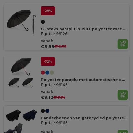
-29%
12-stoks paraplu in 190T polyester met automatische opening
Egotier 99126
Vanaf:
€8.59
€12.03
-32%
Polyester paraplu met automatische opening
Egotier 99145
Vanaf:
€9.12
€13.34
Handschoenen van gerecycled polyester (100% rPET), met touch tips
Egotier 99165
Vanaf: