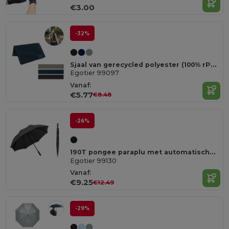
€3.00
-32%
Sjaal van gerecycled polyester (100% rPET) met een gestikt detail om te personaliseren
Egotier 99097
Vanaf:
€5.77
€8.48
-26%
190T pongee paraplu met automatische opening
Egotier 99130
Vanaf:
€9.25
€12.49
-29%