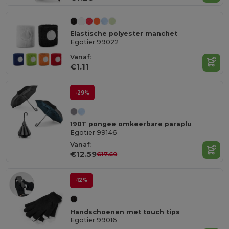
Elastische polyester manchet
Egotier 99022
Vanaf:
€1.11
-29%
190T pongee omkeerbare paraplu
Egotier 99146
Vanaf:
€12.59
€17.69
-12%
Handschoenen met touch tips
Egotier 99016