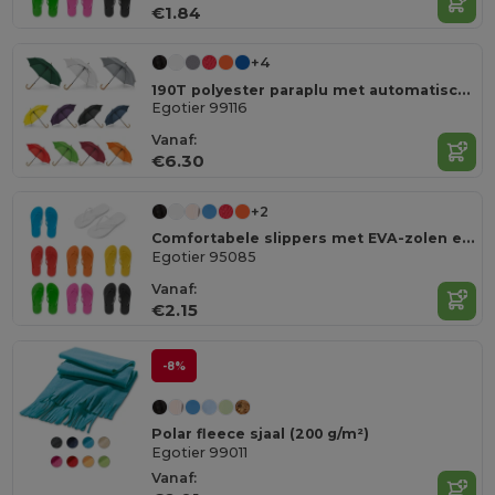
€1.84
+4
190T polyester paraplu met automatische opening
Egotier 99116
Vanaf:
€6.30
+2
Comfortabele slippers met EVA-zolen en PVC-bandjes
Egotier 95085
Vanaf:
€2.15
-8%
Polar fleece sjaal (200 g/m²)
Egotier 99011
Vanaf: