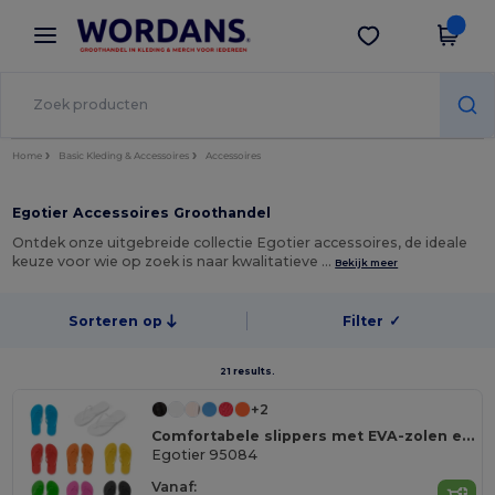
×
Wordans-app
Download app
Betere prijzen in de app!
Home
Basic Kleding & Accessoires
Accessoires
Egotier Accessoires Groothandel
Ontdek onze uitgebreide collectie Egotier accessoires, de ideale
keuze voor wie op zoek is naar kwalitatieve …
Bekijk meer
Sorteren op
Filter
✓
21 results.
+2
Comfortabele slippers met EVA-zolen en PVC-bandjes
Egotier 95084
Vanaf: