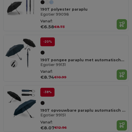
190T polyester paraplu
Egotier 99098
Vanaf:
€6.58
€8.73
-20%
190T pongee paraplu met automatische opening
Egotier 99131
Vanaf:
€8.74
€10.99
-38%
190T opvouwbare paraplu automatisch te openen en te sluiten
Egotier 99151
Vanaf:
€8.07
€12.96