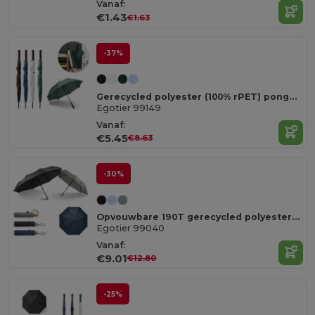
Vanaf:
€1.43
€1.63
-37%
Gerecycled polyester (100% rPET) pongee paraplu met automatische opening
Egotier 99149
Vanaf:
€5.45
€8.63
-30%
Opvouwbare 190T gerecycled polyester (100% rPET) pongee paraplu paraplu automatisch te openen en te sluiten
Egotier 99040
Vanaf:
€9.01
€12.80
-25%