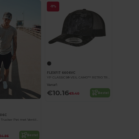
-11%
FLEXFIT 6606VC
YP CLASSICS® VEIL CAMO™ RETRO TRUCKER
Vanaf:
€10.16
Bestel
€11.40
606C
Stijlvolle Camo Trucker Pet met Ventilatie
Bestel
14.96