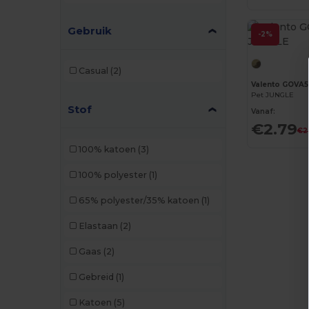
Gebruik
-2%
Casual
(2)
Valento GOVA
Pet JUNGLE
Stof
Vanaf:
€2.79
€2
100% katoen
(3)
100% polyester
(1)
65% polyester/35% katoen
(1)
Elastaan
(2)
Gaas
(2)
Gebreid
(1)
Katoen
(5)