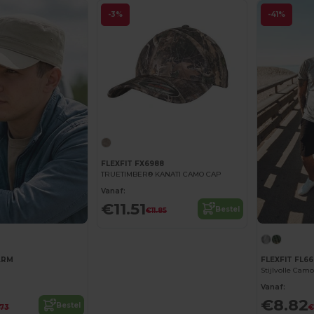
-3%
-41%
FLEXFIT FX6988
TRUETIMBER® KANATI CAMO CAP
Vanaf:
€11.51
Bestel
€11.85
ARM
FLEXFIT FL6
Vanaf:
€8.82
Bestel
.73
€