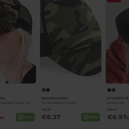
694
Beechfield B694
ATLANTIS H
 Snapback Trucker Pet
Camo Snapback Trucker
Military cap
Vanaf:
Vanaf:
€6.37
€6.97
Bestel
Bestel
.80
€