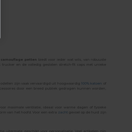
e
camouflage petten
biedt voor ieder wat wils, van robuuste
rucker en de volledig gesloten stretch-fit caps met unieke
odellen zijn vaak vervaardigd uit hoogwaardig
100% katoen
of
cessoires door een breed publiek gedragen kunnen worden,
oor maximale ventilatie, ideaal voor warme dagen of fysieke
vorm van het hoofd. Voor een extra
zacht
gevoel op de huid zijn
 uitermate geschikt voor personalisatie. Veel artikelen zijn