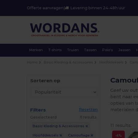
Offerte aanvragen
|
Levering binnen 24-48h uur
Merken
T-shirts
Truien
Tassen
Polo's
Jassen
Home
Basic Kleding & Accessoires
Hoofddeksels
Cam
Camouf
Sorteren op
Geef uw outf
bent naar e
opties van 
Filters
materialen 
Resetten
Geselecteerd
11 results.
11 results.
Basic Kleding & Accessoires
Hoofddeksels
Camouflage
-6%