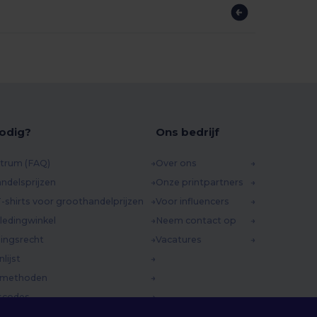
odig?
Ons bedrijf
trum (FAQ)
Over ons
ndelsprijzen
Onze printpartners
-shirts voor groothandelprijzen
Voor influencers
ledingwinkel
Neem contact op
ingsrecht
Vacatures
lijst
dmethoden
scodes