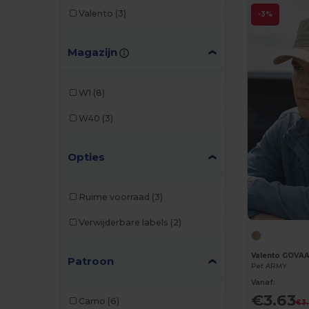
Valento
(3)
-3%
Magazijn
W1
(8)
W40
(3)
Opties
Ruime voorraad
(3)
Verwijderbare labels
(2)
Valento GOVA
Patroon
Pet ARMY
Vanaf:
€3.63
Camo
(6)
€3