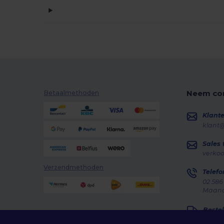
Neem con
Betaalmethoden
Klante
klant
Sales
verko
Verzendmethoden
Telefo
02 586
Maanda
Bestel