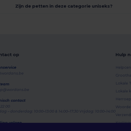
Zijn de petten in deze categorie uniseks?
tact op
Hulp n
nservice
Helpcen
@wordans.be
Grootha
Lokale T
 team
op@wordans.be
Lokale k
Herroep
nisch contact
 22 00
Woorden
g – donderdag: 10:00–13:00 & 14:00–17:30 Vrijdag: 10:00–14:00
Verzen
ling volgen
Korting