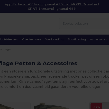
App-Exclusief: €10 korting vanaf €80 met APP10. Download
GRATIS
verzending vanaf €89
Hoofddeksels
Overhemden
Werkkleding
Sportkleding
Accessoires
ouflage
lage Petten & Accessoires
it een stoere en functionele uitstraling met onze collectie
ca
en klassieke snapback, een ademende trucker pet of een robuu
topmerken. Onze camouflage-items zijn perfect voor zowel pro
die comfort en duurzaamheid garanderen voor elke drager.
-37%