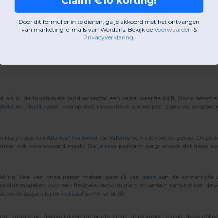
Claim €10 korting!
€2.79
Bestel
Door dit formulier in te dienen, ga je akkoord met het ontvangen
van marketing-e-mails van Wordans. Bekijk de
Voorwaarden
​
&
Privacyverklaring
.
 als in de functionele outdoorsector een vaste waarde blijft. Onze selecti
field
en
Flexfit
lopen voorop met innovatieve ontwerpen zoals de snapback t
military caps van
Atlantis Headwear
en
Valento
een authentiek gevoel. Deze m
ol maar ook verantwoord maakt. De
unisex
pasvorm zorgt ervoor dat deze ac
dekking. Veel van onze petten maken gebruik van
gaas
aan de achterzijde v
paalde modellen voor een flexibele pasvorm die zich perfect aanpast aan de 
itstekend passen bij een
casual
zomerse outfit.
 Jungle en gespecialiseerde prints zoals TrueTimber, maakt deze collectie