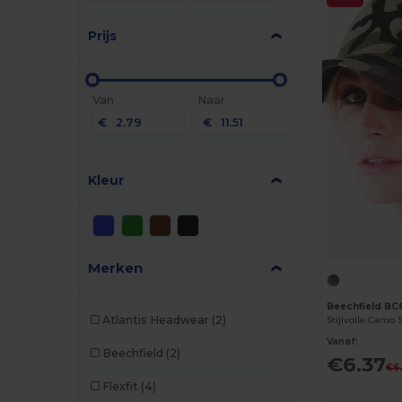
Prijs
Van
Naar
€
€
Kleur
Merken
Beechfield BC
Atlantis Headwear
(2)
Stijlvolle Camo
Vanaf:
Beechfield
(2)
€6.37
€6
Flexfit
(4)