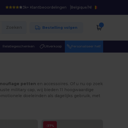
3k+ Klantbeoordelingen
Belgique
/
Nl
Zoeken
Bestelling volgen
Relatiegeschenken
Uitverkoop
Personaliseer het!
mouflage petten
en accessoires. Of u nu op zoek
ste military cap, wij bieden 11 hoogwaardige
motionele doeleinden als dagelijks gebruik, met
-37%