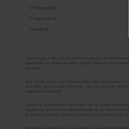
Poly mesh
(1)
Polyester
(3)
Zacht
(1)
Camouflage is een tijdloze trend die zowel in de modewereld
legerstijlen tot moderne urban designs. Merken zoals
Beech
patronen.
Voor wie op zoek is naar een specifieke uitstraling, bieden de 
duurzame gerecyclede materialen, wat ze niet alleen stijlv
ongeacht de activiteit.
Comfort is essentieel bij het kiezen van de juiste hoofdbe
inspanning. Daarnaast zorgt de toevoeging van
elastaan
in be
er opties in katoenen canvas, zoals de Latino-stijl petten die u
Het diverse aanbod aan
camo
patronen, waaronder Woodland,