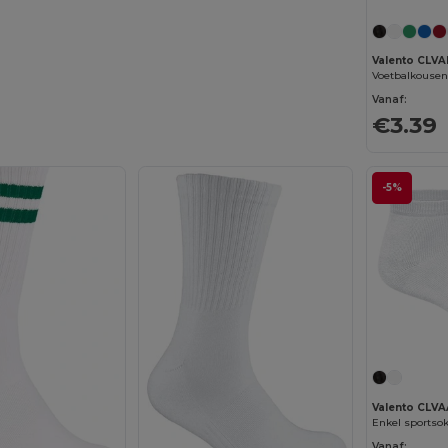
Valento CLV
Voetbalkouse
Vanaf:
€3.39
-5%
Valento CLV
Enkel sports
Vanaf: