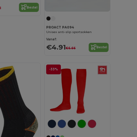
Bestel
1
PROACT PA094
Unisex anti-slip sportsokken
Vanaf:
€4.91
Bestel
€6.66
-33%