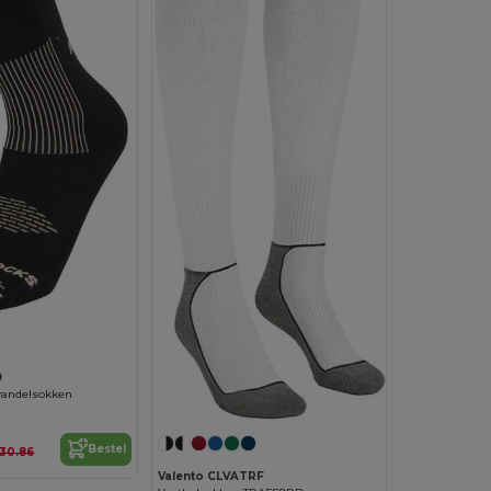
9
wandelsokken
Bestel
30.86
Valento CLVATRF