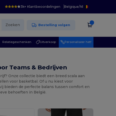
3k+ Klantbeoordelingen
Belgique
/
Nl
Zoeken
Bestelling volgen
Relatiegeschenken
Uitverkoop
Personaliseer het!
oor Teams & Bedrijven
jf? Onze collectie biedt een breed scala aan
len voor basketbal. Of u nu kiest voor
ij bieden de perfecte balans tussen comfort en
tieve behoeften in België.