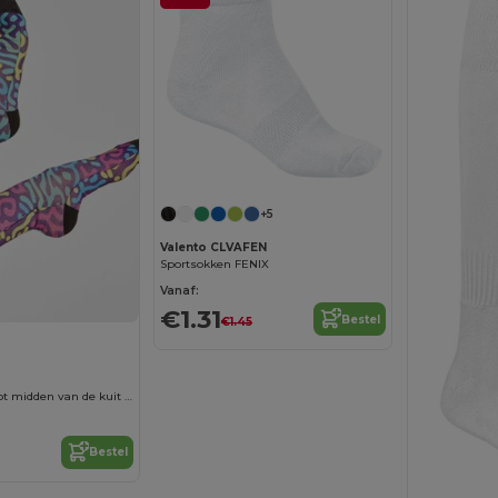
+5
Valento CLVAFEN
Sportsokken FENIX
Vanaf:
€1.31
Bestel
€1.45
KALOX Sokken tot midden van de kuit voor sublimatie
Bestel