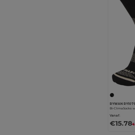
RYWAN RY107
Bi-ClimaSocks 
Vanaf:
€15.78
€