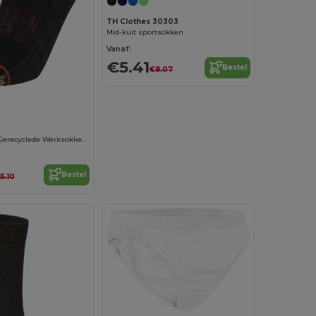
TH Clothes 30303
Mid-kuit sportsokken
Vanaf:
€5.41
Bestel
€8.07
Comfortabele Gerecyclede Werksokken met Gesp
Bestel
15.10