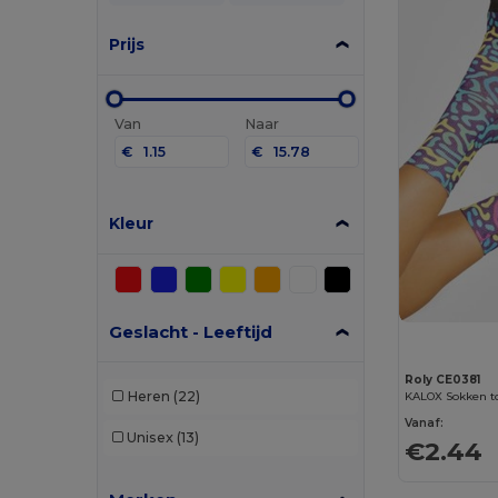
Prijs
Van
Naar
€
€
Kleur
Geslacht - Leeftijd
Roly CE0381
Heren
(22)
Vanaf:
Unisex
(13)
€2.44