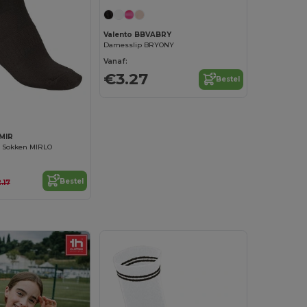
Valento BBVABRY
Damesslip BRYONY
Vanaf:
€3.27
Bestel
MIR
 Sokken MIRLO
Bestel
.17