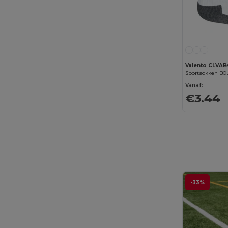
Valento CLVA
Sportsokken BO
Vanaf:
€3.44
-33%