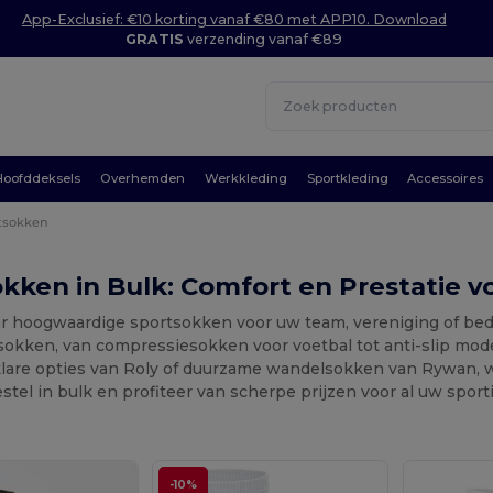
App-Exclusief: €10 korting vanaf €80 met APP10. Download
GRATIS
verzending vanaf €89
Hoofddeksels
Overhemden
Werkkleding
Sportkleding
Accessoires
tsokken
kken in Bulk: Comfort en Prestatie v
r hoogwaardige sportsokken voor uw team, vereniging of bedri
okken, van compressiesokken voor voetbal tot anti-slip model
klare opties van Roly of duurzame wandelsokken van Rywan, w
estel in bulk en profiteer van scherpe prijzen voor al uw spor
-10%