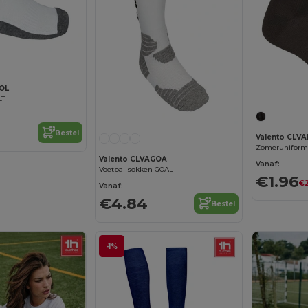
BOL
LT
Bestel
Valento CLVA
Zomeruniform
Valento CLVAGOA
Vanaf:
Voetbal sokken GOAL
€1.96
€2
Vanaf:
€4.84
Bestel
-1%