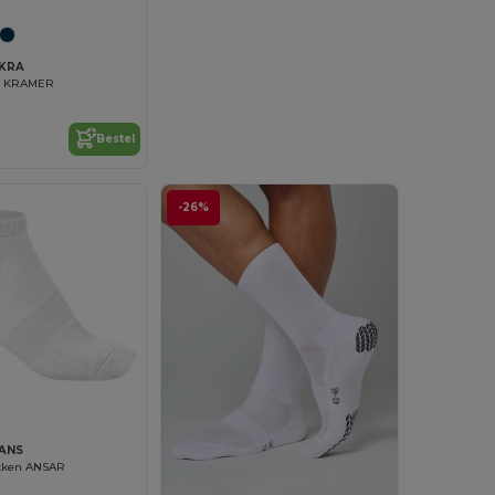
AKRA
n KRAMER
Bestel
-26%
AANS
okken ANSAR