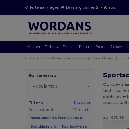
Offerte aanvragen
|
Levering binnen 24-48h uur
Merken
T-shirts
Truien
Tassen
Polo's
Jassen
Home
Basic Kleding & Accessoires
Sportkleding
Spor
Sportso
Sorteren op
Op zoek naa
technische s
sublimatie-
Filters
prestatie. B
Resetten
Geselecteerd
22 results.
22 results.
Basic Kleding & Accessoires
Sportkleding
Sportsokken