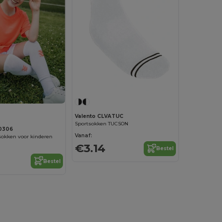
Valento CLVATUC
Sportsokken TUCSON
30306
Vanaf:
sokken voor kinderen
€3.14
Bestel
Bestel