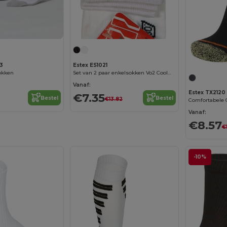
3
Estex ES1021
okken
Set van 2 paar enkelsokken Vo2 Coolmax
Vanaf:
Estex TX2120
€7.35
Bestel
Bestel
€13.82
Vanaf:
€8.57
€
-10%