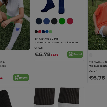
TH Clothes 30305
Mid-kuit sportsokken voor kinderen
Vanaf:
€6.78
Bestel
€6.86
0304
TH Clothes 
okken
Mid-kuit sport
Vanaf:
€6.78
Bestel
07