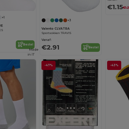
€1.15
€1.2
+1
+3
VE
Valento CLVATRA
ES
Sportsokken TRAVIS
Vanaf:
Bestel
€2.91
Bestel
Made
in
IT
-47%
-43%