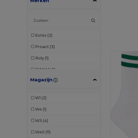
Merken
Estex
(2)
Proact
(3)
Roly
(1)
RYWAN
(1)
Magazijn
TH Clothes
(4)
Valento
(11)
W1
(2)
W4
(1)
W5
(4)
W40
(11)