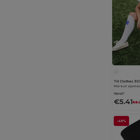
TH Clothes 3
Mid-kuit sports
Vanaf:
€5.41
€8.
-49%