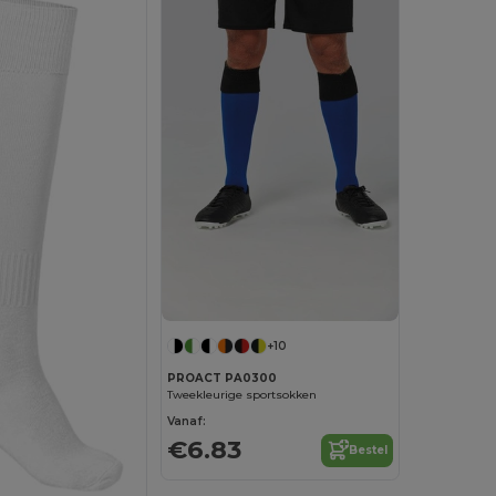
+10
PROACT PA0300
Tweekleurige sportsokken
Vanaf:
€6.83
Bestel