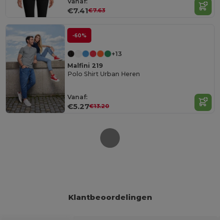
Vanaf:
€7.41
€7.63
-60%
+13
Malfini 219
Polo Shirt Urban Heren
Vanaf:
€5.27
€13.20
Klantbeoordelingen