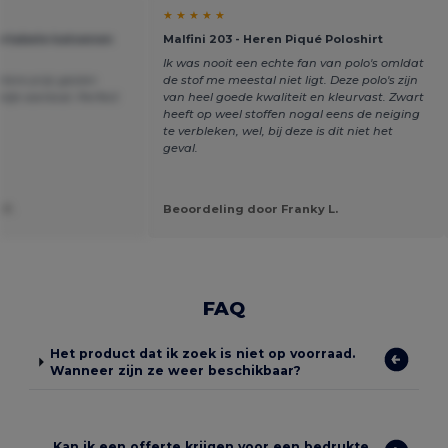
★ ★ ★ ★ ★
ortabele katoenen
Malfini 203 - Heren Piqué Poloshirt
Ik was nooit een echte fan van polo's omldat
tere prijs gezien
de stof me meestal niet ligt. Deze polo's zijn
lijk aanbod. Perfect
van heel goede kwaliteit en kleurvast. Zwart
heeft op weel stoffen nogal eens de neiging
te verbleken, wel, bij deze is dit niet het
geval.
 F.
Beoordeling door Franky L.
FAQ
Het product dat ik zoek is niet op voorraad.
Wanneer zijn ze weer beschikbaar?
Kan ik een offerte krijgen voor een bedrukte