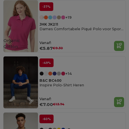
-37%
+19
JHK JK211
Dames Comfortabele Piqué Polo voor Sport en Vrije Tijd
Organic
Vanaf:
Cotton
€5.87
€9.30
-49%
+14
B&C BC400
Inspire Polo-Shirt Heren
Vanaf:
€7.00
€13.74
-60%