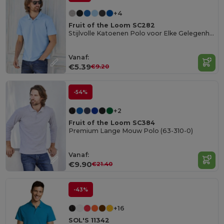
+4
Fruit of the Loom SC282
Stijlvolle Katoenen Polo voor Elke Gelegenheid
Vanaf:
€5.39
€9.20
-54%
+2
Fruit of the Loom SC384
Premium Lange Mouw Polo (63-310-0)
Vanaf:
€9.90
€21.40
-43%
+16
SOL'S 11342