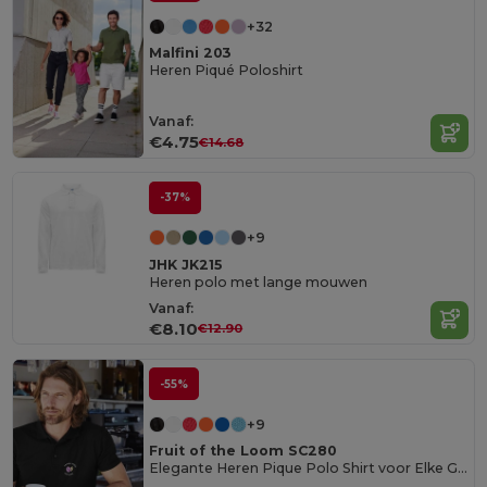
+32
Malfini 203
Heren Piqué Poloshirt
Vanaf:
€4.75
€14.68
-37%
+9
JHK JK215
Heren polo met lange mouwen
Vanaf:
€8.10
€12.90
-55%
+9
Fruit of the Loom SC280
Elegante Heren Pique Polo Shirt voor Elke Gelegenheid