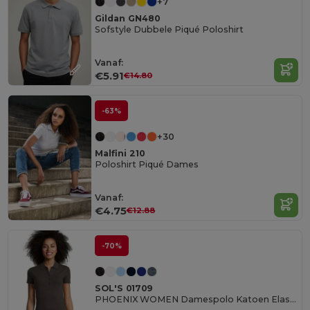
+7
Gildan GN480
Sofstyle Dubbele Piqué Poloshirt
Vanaf:
€5.91
€14.80
-63%
+30
Malfini 210
Poloshirt Piqué Dames
Vanaf:
€4.75
€12.88
-70%
SOL'S 01709
PHOENIX WOMEN Damespolo Katoen Elastaan