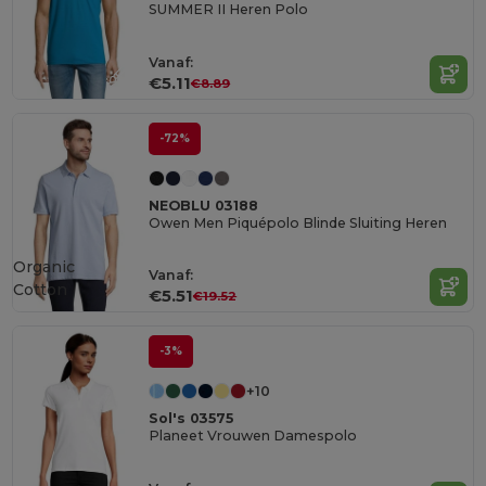
SUMMER II Heren Polo
Vanaf:
€5.11
€8.89
-72%
NEOBLU 03188
Owen Men Piquépolo Blinde Sluiting Heren
Organic
Vanaf:
Cotton
€5.51
€19.52
-3%
+10
Sol's 03575
Planeet Vrouwen Damespolo