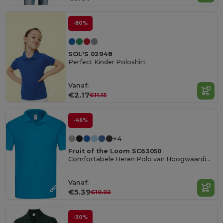
-80%
SOL'S 02948
Perfect Kinder Poloshirt
Vanaf:
€2.17
€11.15
-46%
+4
Fruit of the Loom SC63050
Comfortabele Heren Polo van Hoogwaardige Katoen
Vanaf:
€5.39
€10.02
-30%