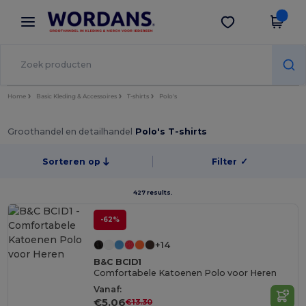
×
Wordans-app
Download app
Betere prijzen in de app!
Home
Basic Kleding & Accessoires
T-shirts
Polo's
Groothandel en detailhandel
Polo's T-shirts
Sorteren op
Filter
✓
427 results.
-62%
+14
B&C BCID1
Comfortabele Katoenen Polo voor Heren
Vanaf:
€5.06
€13.30