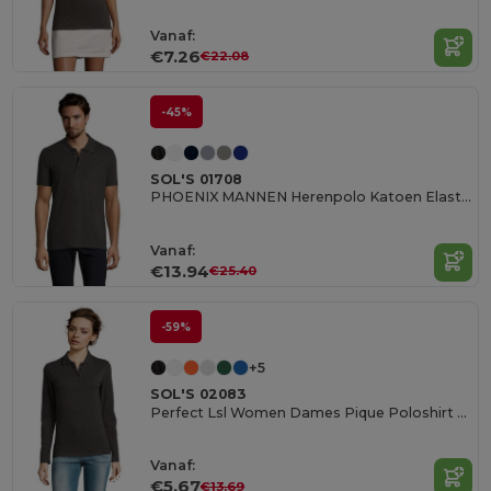
Vanaf:
€7.26
€22.08
-45%
SOL'S 01708
PHOENIX MANNEN Herenpolo Katoen Elastaan
Vanaf:
€13.94
€25.40
-59%
+5
SOL'S 02083
Perfect Lsl Women Dames Pique Poloshirt Met Lange Mouwen
Vanaf:
€5.67
€13.69