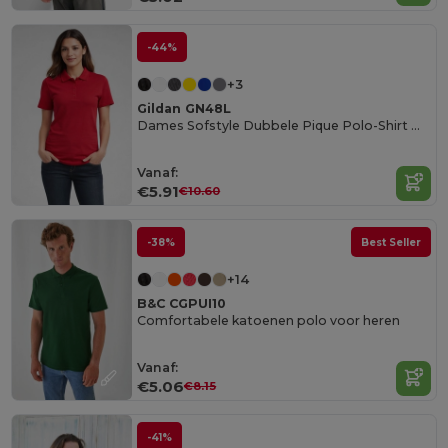
-44%
+3
Gildan GN48L
Dames Sofstyle Dubbele Pique Polo-Shirt Dames
Vanaf:
€5.91
€10.60
-38%
Best Seller
+14
B&C CGPUI10
Comfortabele katoenen polo voor heren
Vanaf:
€5.06
€8.15
-41%