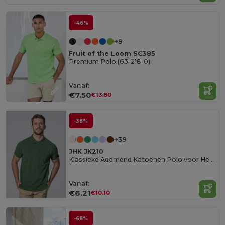
-46%
+9
Fruit of the Loom SC385
Premium Polo (63-218-0)
Vanaf:
€7.50
€13.80
-38%
+39
JHK JK210
Klassieke Ademend Katoenen Polo voor Heren
Vanaf:
€6.21
€10.10
-68%