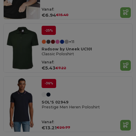
Vanaf:
€6.94
€15.40
-25%
+11
Radsow by Uneek UC101
Classic Poloshirt
Vanaf:
€5.43
€7.22
-36%
SOL'S 02949
Prestige Men Heren Poloshirt
Vanaf:
€13.21
€20.77