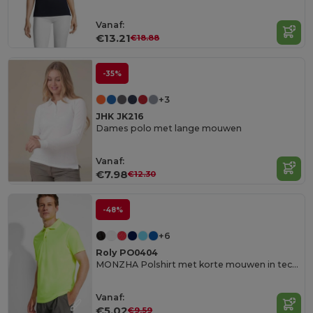
Vanaf:
€13.21
€18.88
-35%
+3
JHK JK216
Dames polo met lange mouwen
Vanaf:
€7.98
€12.30
-48%
+6
Roly PO0404
MONZHA Polshirt met korte mouwen in technisch weefsel
Vanaf:
€5.02
€9.59