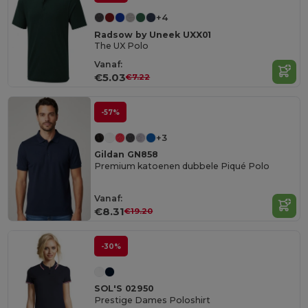
+4
Radsow by Uneek UXX01
The UX Polo
Vanaf:
€5.03
€7.22
-57%
+3
Gildan GN858
Premium katoenen dubbele Piqué Polo
Vanaf:
€8.31
€19.20
-30%
SOL'S 02950
Prestige Dames Poloshirt