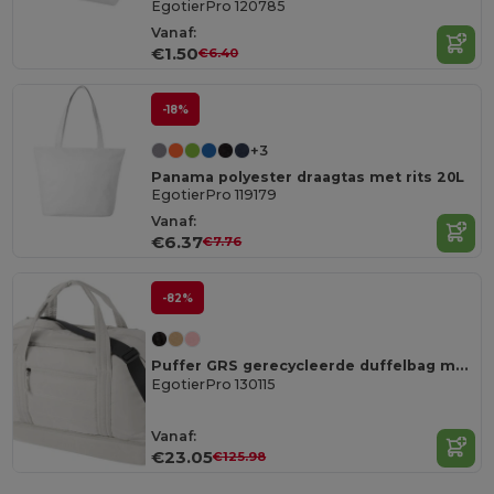
EgotierPro 120785
Vanaf:
€1.50
€6.40
-18%
+3
Panama polyester draagtas met rits 20L
EgotierPro 119179
Vanaf:
€6.37
€7.76
-82%
Puffer GRS gerecycleerde duffelbag met geïsoleerde bodem 30L
EgotierPro 130115
Vanaf:
€23.05
€125.98