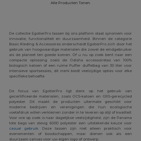
Alle Producten Tonen.
De collectie EgotierPro tassen bij ons platform staat synoniem voor
innovatie, functionaliteit en duurzaamheid. Binnen de categorie
Basic Kleding & Accessoires onderscheidt EgotierPro zich door het
gebruik van hoogwaardige materialen die zowel de eindgebruiker
als de planeet ten goede komen. Of u nu op zoek bent naar een
compacte oplossing zoals de Odisha accessoiretas van 100%
biologisch katoen of een ruime Puffer duffelbag van 30 liter voor
intensieve sportsessies, dit merk biedt veelzijdige opties voor elke
specifieke behoefte.
De focus van EgotierPro ligt sterk op het gebruik van
gecertificeerde materialen, zoals OCS-katoen en GRS-gerecycled
polyester. Dit maakt de producten uitermate geschikt voor
moderne bedrijven en verenigingen die hun ecologische
voetafdruk willen verkleinen zonder in te leveren op stijl of kwaliteit.
Voor wie op zoek is naar dagelijkse veelzijdigheid, zijn de Panama
tote bags van stevig 600D polyester een uitstekende keuze voor
casual gebruik
. Deze tassen zijn niet alleen praktisch voor
evenementen of boodschappen, maar dienen ook als een
duurzaam canvas voor uw eigen logo of ontwerp.