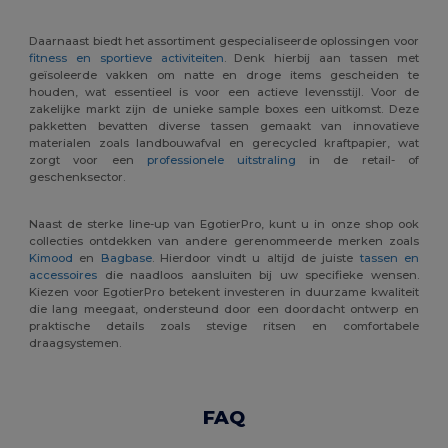
Daarnaast biedt het assortiment gespecialiseerde oplossingen voor
fitness en sportieve activiteiten
. Denk hierbij aan tassen met
geïsoleerde vakken om natte en droge items gescheiden te
houden, wat essentieel is voor een actieve levensstijl. Voor de
zakelijke markt zijn de unieke sample boxes een uitkomst. Deze
pakketten bevatten diverse tassen gemaakt van innovatieve
materialen zoals landbouwafval en gerecycled kraftpapier, wat
zorgt voor een
professionele uitstraling
in de retail- of
geschenksector.
Naast de sterke line-up van EgotierPro, kunt u in onze shop ook
collecties ontdekken van andere gerenommeerde merken zoals
Kimood
en
Bagbase
. Hierdoor vindt u altijd de juiste
tassen en
accessoires
die naadloos aansluiten bij uw specifieke wensen.
Kiezen voor EgotierPro betekent investeren in duurzame kwaliteit
die lang meegaat, ondersteund door een doordacht ontwerp en
praktische details zoals stevige ritsen en comfortabele
draagsystemen.
FAQ