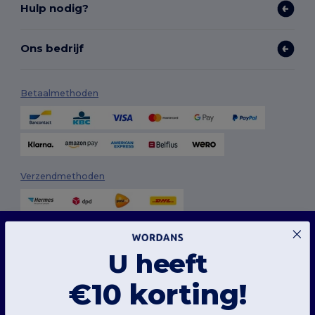
Hulp nodig?
Ons bedrijf
Betaalmethoden
Verzendmethoden
Deze website maakt gebruik van cookies
Onze website maakt gebruik van zowel onze eigen cookies als cookies van derden om
de algehele functionaliteit te verbeteren, uw voorkeuren te onthouden, de prestaties
U heeft
van de website te analyseren en een vlotte en gepersonaliseerde browse-ervaring te
garanderen, inclusief op maat gemaakte inhoud, geoptimaliseerde interacties met
onze website en advertenties.
Volg ons
€10 korting!
U kunt uw cookievoorkeuren op elk moment beheren. Essentiële cookies, die nodig
zijn voor het functioneren van de website, kunnen niet worden uitgeschakeld omdat
ze noodzakelijk zijn voor de correcte werking van de website. U kunt echter kiezen of u