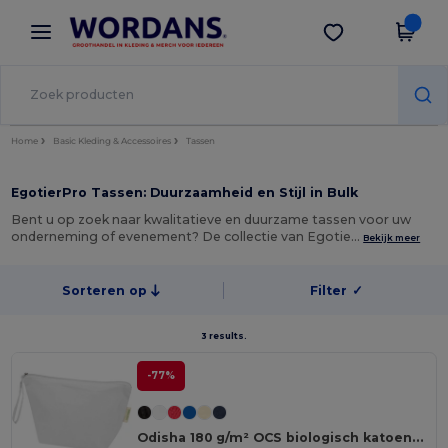
×
Wordans-app
Download app
Betere prijzen in de app!
Home
Basic Kleding & Accessoires
Tassen
EgotierPro Tassen: Duurzaamheid en Stijl in Bulk
Bent u op zoek naar kwalitatieve en duurzame tassen voor uw
onderneming of evenement? De collectie van Egotie…
Bekijk meer
Sorteren op
Filter
✓
3 results.
-77%
Odisha 180 g/m² OCS biologisch katoenen grote accessoiretas 3L