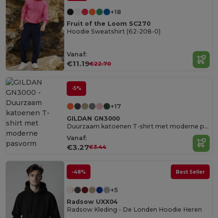
+18
Fruit of the Loom SC270
Hoodie Sweatshirt (62-208-0)
Vanaf:
€11.19
€22.70
-5%
+17
GILDAN GN3000
Duurzaam katoenen T-shirt met moderne pasvorm
Vanaf:
€3.27
€3.44
-48%
Best Seller
+5
Radsow UXX04
Radsow Kleding - De Londen Hoodie Heren