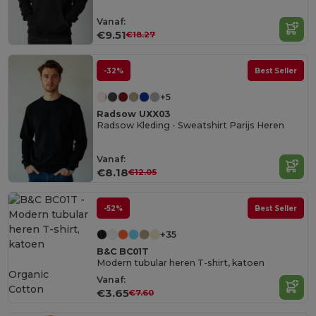
Vanaf:
€9.51
€18.27
-32%
Best Seller
+5
Radsow UXX03
Radsow Kleding - Sweatshirt Parijs Heren
Vanaf:
€8.18
€12.05
-52%
Best Seller
+35
B&C BC01T
Modern tubular heren T-shirt, katoen
Organic
Vanaf:
Cotton
€3.65
€7.60