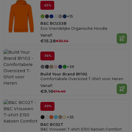
-53%
+15
B&C BCU33B
Eco Vriendelijke Organische Hoodie
Vanaf:
€15.28
€32.54
-36%
+39
Build Your Brand BY102
Comfortabele Oversized T-Shirt voor Heren
Vanaf:
€9.16
€14.40
-39%
+35
B&C BC02T
B&C Vrouwen T-shirt E150 Katoen Comfort