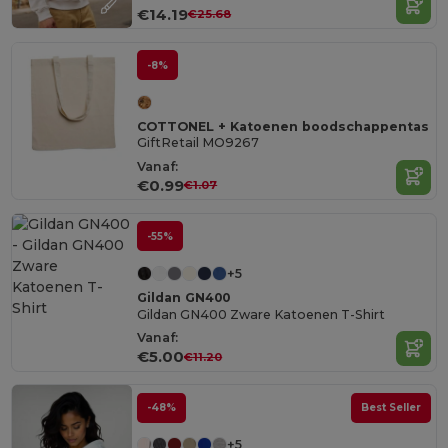
€14.19
€25.68
-8%
COTTONEL + Katoenen boodschappentas
GiftRetail MO9267
Vanaf:
€0.99
€1.07
-55%
+5
Gildan GN400
Gildan GN400 Zware Katoenen T-Shirt
Vanaf:
€5.00
€11.20
-48%
Best Seller
+5