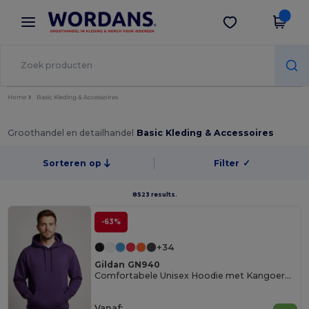
×
Wordans-app
Download app
Betere prijzen in de app!
Home
Basic Kleding & Accessoires
Groothandel en detailhandel
Basic Kleding & Accessoires
Sorteren op
Filter
✓
8523 results.
-63%
+34
Gildan GN940
Comfortabele Unisex Hoodie met Kangoeroezak
Vanaf: