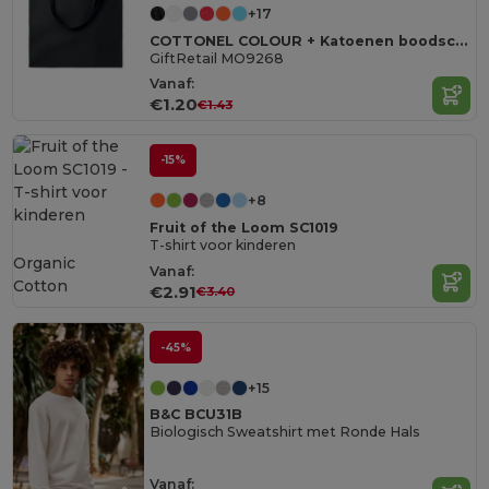
+17
COTTONEL COLOUR + Katoenen boodschappentas
GiftRetail MO9268
Vanaf:
€1.20
€1.43
-15%
+8
Fruit of the Loom SC1019
T-shirt voor kinderen
Organic
Vanaf:
Cotton
€2.91
€3.40
-45%
+15
B&C BCU31B
Biologisch Sweatshirt met Ronde Hals
Vanaf: