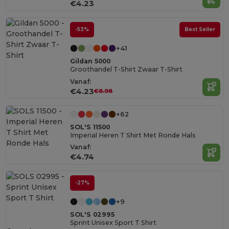
€4.23
-53%
Best Seller
+41
Gildan 5000
Groothandel T-Shirt Zwaar T-Shirt
Vanaf:
€4.23
€8.98
+62
SOL'S 11500
Imperial Heren T Shirt Met Ronde Hals
Vanaf:
€4.74
-27%
+9
SOL'S 02995
Sprint Unisex Sport T Shirt