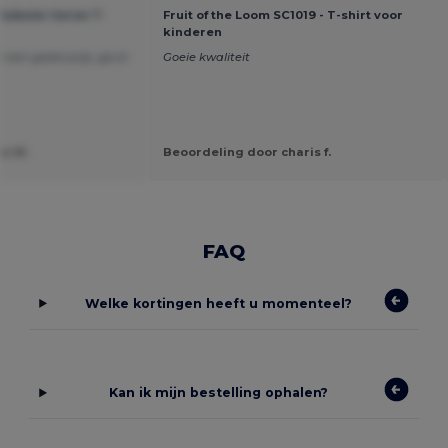
tubular heren T-
Fruit of the Loom SC1019 - T-shirt voor
kinderen
r een goeie prijs, ga er
Goeie kwaliteit
ta W.
Beoordeling door charis f.
FAQ
Welke kortingen heeft u momenteel?
Kan ik mijn bestelling ophalen?