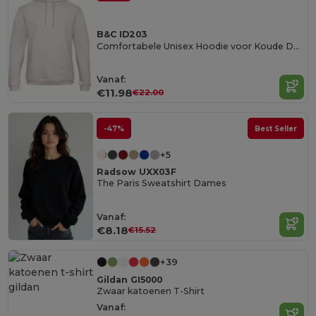
B&C ID203
Comfortabele Unisex Hoodie voor Koude Dagen
Vanaf:
€11.98
€22.00
-47%
Best Seller
+5
Radsow UXX03F
The Paris Sweatshirt Dames
Vanaf:
€8.18
€15.52
+39
Gildan GI5000
Zwaar katoenen T-Shirt
Vanaf: