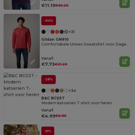
€11.19
€30.20
-64%
+31
Gildan GN910
Comfortabele Unisex Sweatshirt voor Dagelijks Gebruik
Vanaf:
€7.73
€21.20
-28%
+34
B&C BC03T
Modern katoenen T-shirt voor heren
Vanaf:
€4.99
€6.90
-51%