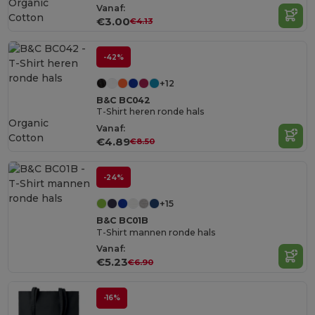
Organic
Vanaf:
Cotton
€3.00
€4.13
-42%
+12
B&C BC042
T-Shirt heren ronde hals
Organic
Vanaf:
Cotton
€4.89
€8.50
-24%
+15
B&C BC01B
T-Shirt mannen ronde hals
Vanaf:
€5.23
€6.90
-16%