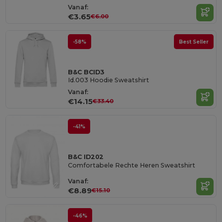
Vanaf:
€3.65
€6.00
-58%
Best Seller
B&C BCID3
Id.003 Hoodie Sweatshirt
Vanaf:
€14.15
€33.40
-41%
B&C ID202
Comfortabele Rechte Heren Sweatshirt
Vanaf:
€8.89
€15.10
-46%