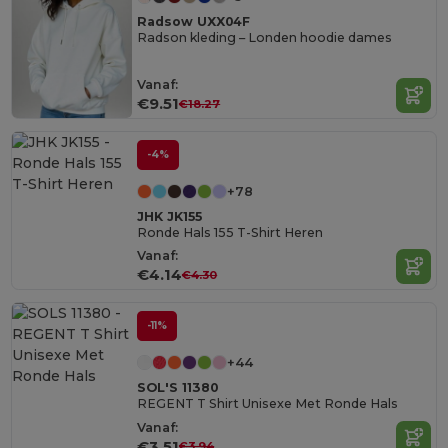
Radsow UXX04F
Radson kleding – Londen hoodie dames
Vanaf:
€9.51
€18.27
-4%
+78
JHK JK155
Ronde Hals 155 T-Shirt Heren
Vanaf:
€4.14
€4.30
-11%
+44
SOL'S 11380
REGENT T Shirt Unisexe Met Ronde Hals
Vanaf:
€3.51
€3.94