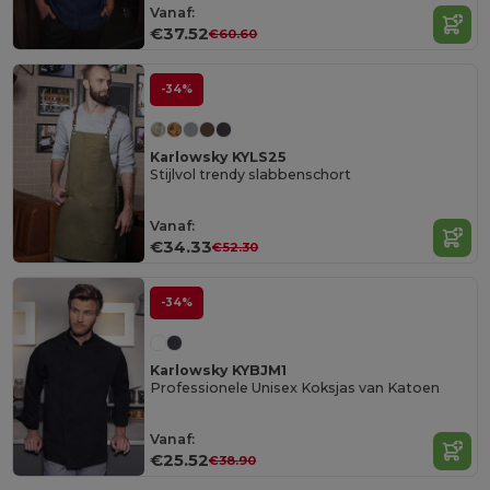
Vanaf:
€37.52
€60.60
-34%
Karlowsky KYLS25
Stijlvol trendy slabbenschort
Vanaf:
€34.33
€52.30
-34%
Karlowsky KYBJM1
Professionele Unisex Koksjas van Katoen
Vanaf:
€25.52
€38.90