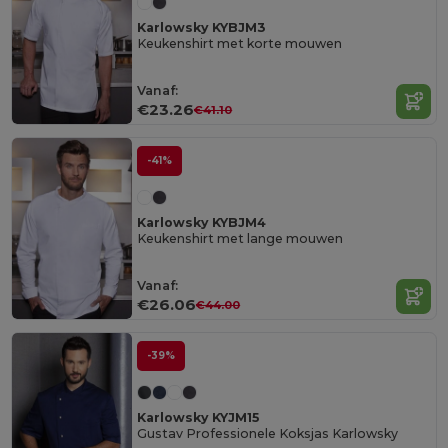
Karlowsky KYBJM3
Keukenshirt met korte mouwen
Vanaf:
€23.26
€41.10
-41%
Karlowsky KYBJM4
Keukenshirt met lange mouwen
Vanaf:
€26.06
€44.00
-39%
Karlowsky KYJM15
Gustav Professionele Koksjas Karlowsky