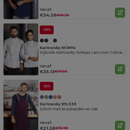
Vanaf:
€34.26
€56.20
-39%
Karlowsky KYJM14
Stijlvolle Karlowsky Koksjas Lars voor Culinaire Liefhebbers
Vanaf:
€35.13
€57.60
-35%
Karlowsky KYLS39
Schort met kruisbanden en zak
Vanaf:
€21.26
€32.90