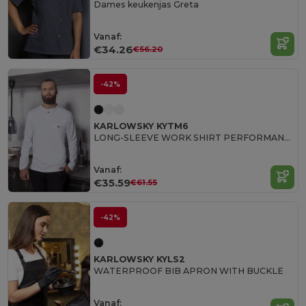
Dames keukenjas Greta
Vanaf:
€34.26
€56.20
-42%
KARLOWSKY KYTM6
LONG-SLEEVE WORK SHIRT PERFORMANCE
Vanaf:
€35.59
€61.55
-42%
KARLOWSKY KYLS2
WATERPROOF BIB APRON WITH BUCKLE
Vanaf: