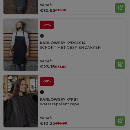
Vanaf:
€12.65
€19.10
-27%
KARLOWSKY KYRCLS14
SCHORT MET GESP EN ZAKKEN
Vanaf:
€23.15
€31.80
-39%
KARLOWSKY KYFB1
Water repellent cape
Vanaf:
€10.25
€16.73