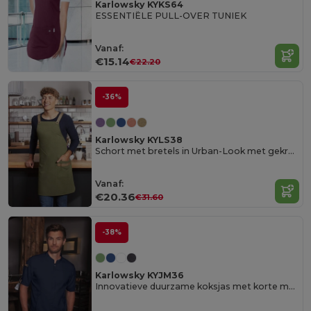
Karlowsky KYKS64
ESSENTIËLE PULL-OVER TUNIEK
Vanaf:
€15.14
€22.20
-36%
Karlowsky KYLS38
Schort met bretels in Urban-Look met gekruiste banden en zak
Vanaf:
€20.36
€31.60
-38%
Karlowsky KYJM36
Innovatieve duurzame koksjas met korte mouw