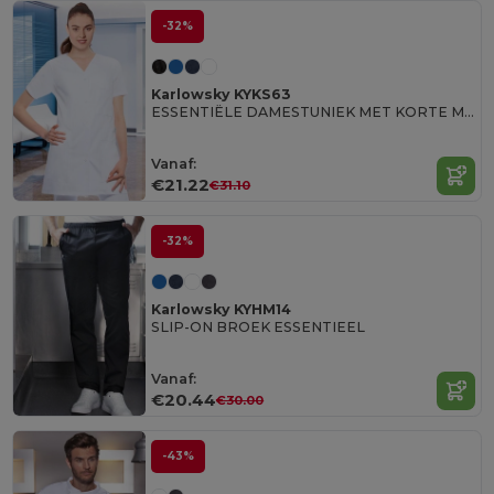
-32%
Karlowsky KYKS63
ESSENTIËLE DAMESTUNIEK MET KORTE MOUWEN
Vanaf:
€21.22
€31.10
-32%
Karlowsky KYHM14
SLIP-ON BROEK ESSENTIEEL
Vanaf:
€20.44
€30.00
-43%