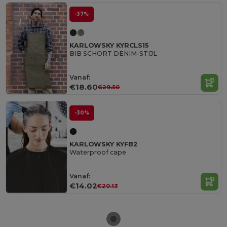
-37%
KARLOWSKY KYRCLS15
BIB SCHORT DENIM-STIJL
Vanaf:
€18.60
€29.50
-30%
KARLOWSKY KYFB2
Waterproof cape
Vanaf:
€14.02
€20.13