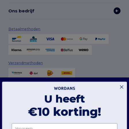
Ons bedrijf
Betaalmethoden
Verzendmethoden
Deze website maakt gebruik van cookies
Onze website maakt gebruik van zowel onze eigen cookies als cookies van derden om
de algehele functionaliteit te verbeteren, uw voorkeuren te onthouden, de prestaties
U heeft
van de website te analyseren en een vlotte en gepersonaliseerde browse-ervaring te
garanderen, inclusief op maat gemaakte inhoud, geoptimaliseerde interacties met
onze website en advertenties.
Volg ons
€10 korting!
U kunt uw cookievoorkeuren op elk moment beheren. Essentiële cookies, die nodig
zijn voor het functioneren van de website, kunnen niet worden uitgeschakeld omdat
ze noodzakelijk zijn voor de correcte werking van de website. U kunt echter kiezen of u
andere soorten cookies, zoals die voor personalisatie, analyse en targeting, wilt toestaan
Voornaam
of blokkeren.
2026. Alle rechten voorbehouden