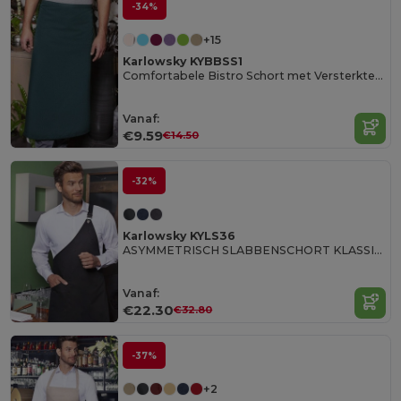
-34%
+15
Karlowsky KYBBSS1
Comfortabele Bistro Schort met Versterkte Band
Vanaf:
€9.59
€14.50
-32%
Karlowsky KYLS36
ASYMMETRISCH SLABBENSCHORT KLASSIEK MET ZAK
Vanaf:
€22.30
€32.80
-37%
+2