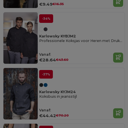
€9.49
€16.35
-34%
Karlowsky KYBJM2
Professionele Koksjas voor Heren met Drukknopen
Vanaf:
€28.64
€43.60
-37%
Karlowsky KYJM24
Koksbuis in jeansstijl
Vanaf:
€44.42
€70.20