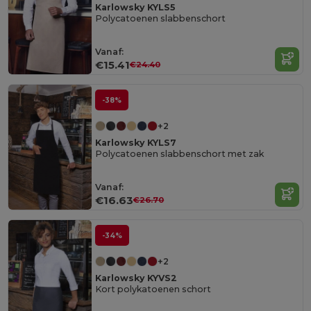
Karlowsky KYLS5
Polycatoenen slabbenschort
Vanaf:
€15.41
€24.40
-38%
+2
Karlowsky KYLS7
Polycatoenen slabbenschort met zak
Vanaf:
€16.63
€26.70
-34%
+2
Karlowsky KYVS2
Kort polykatoenen schort