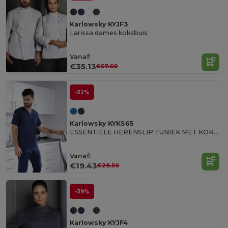
Karlowsky KYJF3
Larissa dames koksbuis
Vanaf:
€35.13
€57.60
-32%
Karlowsky KYKS65
ESSENTIËLE HERENSLIP TUNIEK MET KORTE MOUWEN
Vanaf:
€19.43
€28.50
-39%
Karlowsky KYJF4