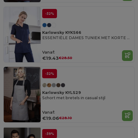
-32%
Karlowsky KYKS66
ESSENTIËLE DAMES TUNIEK MET KORTE MOUWEN
Vanaf:
€19.43
€28.50
-32%
Karlowsky KYLS29
Schort met bretels in casual stijl
Vanaf:
€19.06
€28.10
-39%