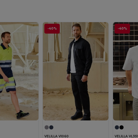
-40%
-40%
VELILLA V1060
VELILLA VL351