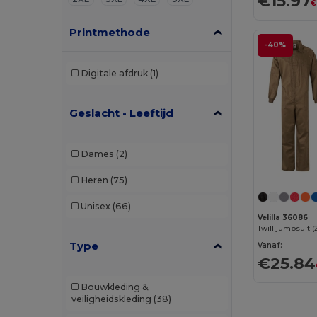
€15.97
€
Printmethode
-40%
Digitale afdruk
(1)
Geslacht - Leeftijd
Dames
(2)
Heren
(75)
Unisex
(66)
Velilla 36086
Type
Vanaf:
€25.84
Bouwkleding &
veiligheidskleding
(38)