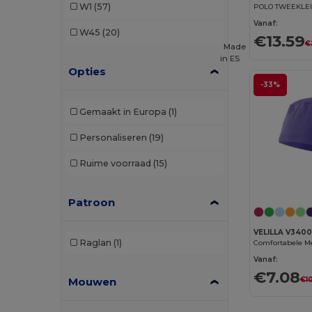
W1
(57)
Brook Taverner
(17)
Vanaf:
W45
(20)
€13.59
€
Build Your Brand
(1)
Made
in
ES
Opties
Carhartt
(1)
-33%
Caterpillar
(1)
Gemaakt in Europa
(1)
Cherokee
(1)
Personaliseren
(19)
Clubclass
(20)
Ruime voorraad
(15)
Crocs
(2)
Dickies
(1)
Patroon
Dickies Medical
(2)
VELILLA V3400
Raglan
(1)
Egotier
(3)
Vanaf:
€7.08
EgotierPro
(4)
€1
Mouwen
Estex
(1)