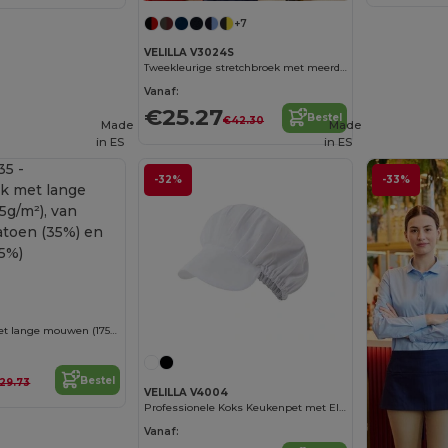
+7
VELILLA V3024S
Tweekleurige stretchbroek met meerdere zakken
Vanaf:
€25.27
Bestel
€42.30
Made
Made
in
ES
in
ES
-32%
-33%
Keperstofsok met lange mouwen (175g/m²), van keperstof katoen (35%) en polyester (65%)
Bestel
29.73
VELILLA V4004
Professionele Koks Keukenpet met Elastische Band
Vanaf: