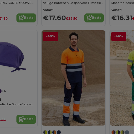
POLO TWEEKLEURIG KORTE MOUWEN HOGE ZICHTBAARHEID
Veilige Katoenen Lasjas voor Professionele Bescherming
Vanaf:
Vanaf:
€17.60
€16.31
Bestel
Bestel
21.80
€29.50
-40%
-46%
+4
1
Comfortabele Medische Scrub Cap voor Vrouwen
Bestel
0.50