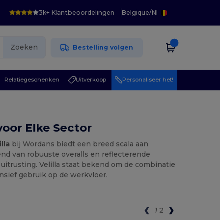
3k+ Klantbeoordelingen
Belgique
/
Nl
Zoeken
Bestelling volgen
Relatiegeschenken
Uitverkoop
Personaliseer het!
voor Elke Sector
illa
bij Wordans biedt een breed scala aan
end van robuuste overalls en reflecterende
 uitrusting. Velilla staat bekend om de combinatie
ensief gebruik op de werkvloer.
1
2