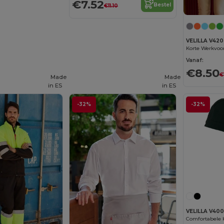
€7.52
Bestel
€11.10
VELILLA V420
Vanaf:
€8.50
€
Made
Made
in
ES
in
ES
-32%
-32%
VELILLA V40