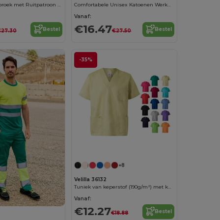
Moderne Koksbroek met Ruitpatroon en Comfort
Comfortabele Unisex Katoenen Werkbroek
Vanaf:
€16.47
Bestel
Bestel
€27.30
€27.50
-35%
+8
Velilla 36132
Tuniek van keperstof (190g/m²) met korte mouwen, van polyester (65%) en katoen (35%)
Vanaf:
€12.27
Bestel
€18.88