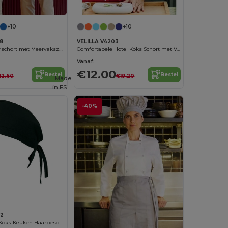
+10
+10
8
VELILLA V4203
Korte Werkvoorschort met Meervakszak
Comfortabele Hotel Koks Schort met Voorvak
Vanaf:
€12.00
Bestel
Bestel
12.60
€19.20
Made
in
ES
-40%
02
Comfortabele Koks Keuken Haarbeschermkap