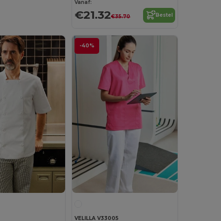
Vanaf:
€21.32
Bestel
€35.70
-40%
VELILLA V33005