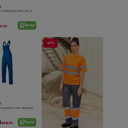
6
HIGH-VISIBILITY TWEEKLEURIG TECHNISCH T-SHIRT
Bestel
21.40
-40%
0
Duurzame Werkoveralls met Meerdere Opbergvakken
8
Bestel
€38.70