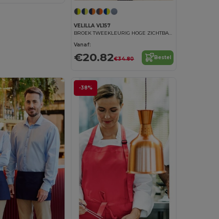
VELILLA VL157
BROEK TWEEKLEURIG HOGE ZICHTBAARHEID
Vanaf:
€20.82
Bestel
€34.80
-38%