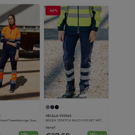
-40%
1
VELILLA V3014S
Hoge Zichtbaarheid Tweekleurige Sweat Top met Ritssluiting
BROEK STRETCH MULTI-POCKET MET REFLECTERENDE STREPEN
Vanaf: