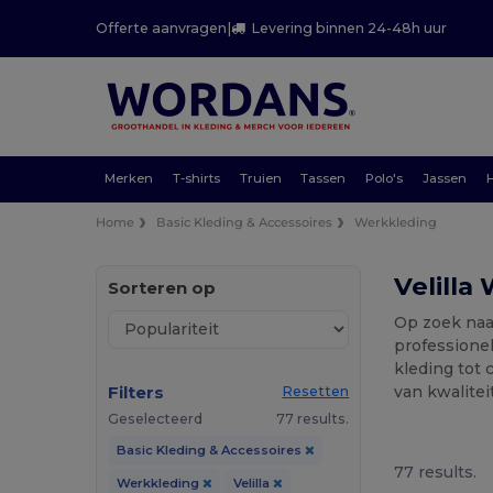
Offerte aanvragen
|
Levering binnen 24-48h uur
Merken
T-shirts
Truien
Tassen
Polo's
Jassen
Home
Basic Kleding & Accessoires
Werkkleding
Velilla
Sorteren op
Op zoek naa
professionel
kleding tot 
Filters
van kwalitei
Resetten
Geselecteerd
77 results.
Basic Kleding & Accessoires
77 results.
Werkkleding
Velilla