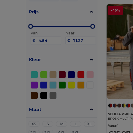
-40%
Prijs
Van
Naar
€
€
Kleur
Maat
VELILLA V300
BROEK MULTI-P
XS
S
M
L
XL
Vanaf:
2XL
3XL
4XL
5XL