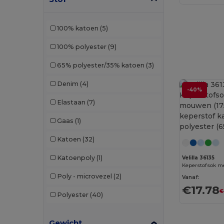
Premier
(23)
100% katoen
(5)
PUMA
(11)
100% polyester
(9)
Radsow by Uneek
(13)
65% polyester/35% katoen
(3)
Regatta
(13)
Denim
(4)
Result
(81)
-40%
Elastaan
(7)
Result Safe-Guard
(5)
Gaas
(1)
Result Work-Guard
(4)
Katoen
(32)
RFX™
(8)
Katoenpoly
(1)
Velilla 36135
Rimeck
(29)
Poly - microvezel
(2)
Roly
(44)
Vanaf:
€17.78
€
Polyester
(40)
Roly WRK
(10)
Russell
(3)
Gewicht