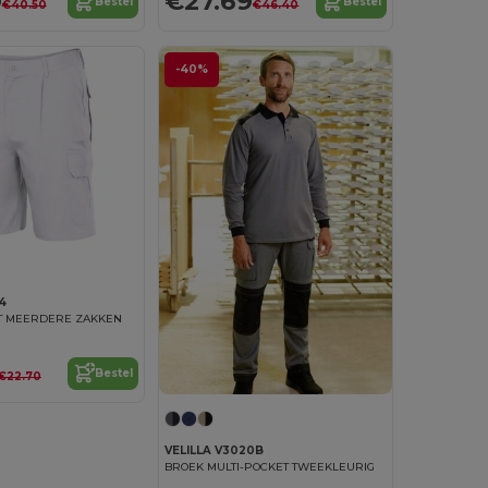
9
€27.69
Bestel
Bestel
€40.50
€46.40
-40%
4
T MEERDERE ZAKKEN
Bestel
€22.70
VELILLA V3020B
BROEK MULTI-POCKET TWEEKLEURIG