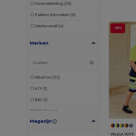
Horecakleding
(29)
Pakken & broeken
(6)
Werkoverall
(4)
-38%
Merken
Albatros
(22)
ATF
(1)
B&C
(1)
B&C Pro
(4)
Magazijn
Bata Industrials
(12)
Beechfield
(2)
VELILLA VL173