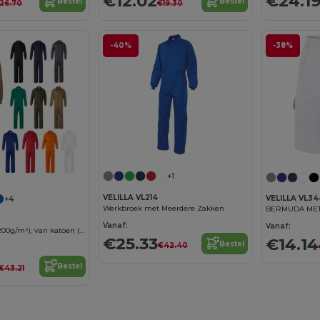
€12.02
€24.1
Bestel
Bestel
26.70
€19.30
-40%
-38%
+1
VELILLA VL214
VELILLA VL34
+4
Werkbroek met Meerdere Zakken
BERMUDA ME
Vanaf:
Vanaf:
Twill jumpsuit (200g/m²), van katoen (35%) en polyester (65%)
€25.33
€14.14
Bestel
€42.40
Bestel
€43.21