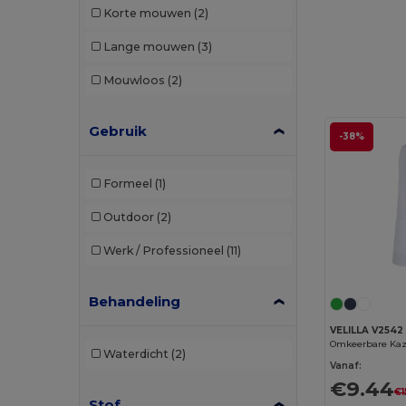
Korte mouwen
(2)
GiftRetail
(6)
Lange mouwen
(3)
Herock
(33)
Mouwloos
(2)
JSP
(13)
Kariban
(26)
Gebruik
-38%
Kariban Premium
(4)
Formeel
(1)
Karlowsky
(37)
Outdoor
(2)
Korntex
(36)
Werk / Professioneel
(11)
Label Serie
(1)
Neoblu
(13)
Behandeling
NewGen
(9)
VELILLA V2542
Omkeerbare Kazu
Waterdicht
(2)
Paredes
(17)
Vanaf:
€9.44
Pen Duick
(1)
€1
Stof