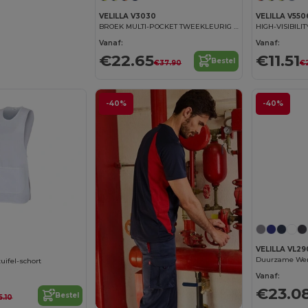
VELILLA V3030
VELILLA V550
BROEK MULTI-POCKET TWEEKLEURIG HOGE ZICHTBAARHEID
Vanaf:
Vanaf:
€22.65
€11.51
Bestel
€37.90
€
-40%
-40%
VELILLA VL29
ifel-schort
Vanaf:
€23.0
Bestel
5.10