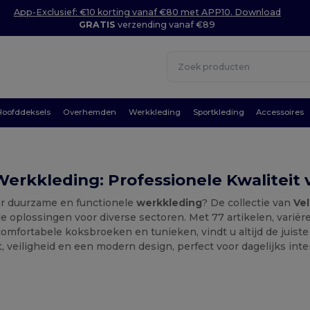
App-Exclusief: €10 korting vanaf €80 met APP10. Download
GRATIS
verzending vanaf €89
Hoofddeksels
Overhemden
Werkkleding
Sportkleding
Accessoires
 Werkkleding: Professionele Kwaliteit 
r duurzame en functionele
werkkleding
? De collectie van
Vel
e oplossingen voor diverse sectoren. Met 77 artikelen, variër
comfortabele koksbroeken en tunieken, vindt u altijd de juiste
t, veiligheid en een modern design, perfect voor dagelijks int