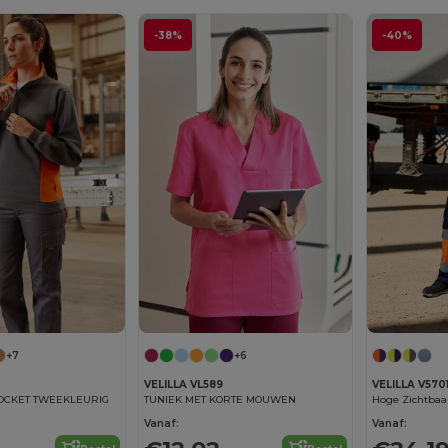
-38%
-40%
+7
+6
4
VELILLA VL589
VELILLA V570
OCKET TWEEKLEURIG
TUNIEK MET KORTE MOUWEN
Vanaf:
Vanaf: