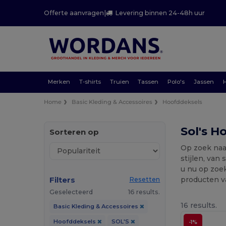
Offerte aanvragen
|
Levering binnen 24-48h uur
Merken
T-shirts
Truien
Tassen
Polo's
Jassen
Home
Basic Kleding & Accessoires
Hoofddeksels
Sol's H
Sorteren op
Op zoek naa
stijlen, van
u nu op zoe
Filters
producten va
Resetten
Geselecteerd
16 results.
16 results.
Basic Kleding & Accessoires
Hoofddeksels
SOL'S
-1%