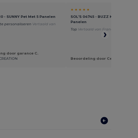
★ ★ ★ ★ ★
10 - SUNNY Pet Met 5 Panelen
SOL'S 04745 - BUZZ KIDS Kinderpe
Panelen
te personaliseren
Vertaald van
Top
Vertaald van Français
ng door garance C.
CREATION
Beoordeling door Celine L.