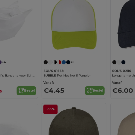
+4
+6
SOL'S 01668
SOL'S 02116
Comfortabele Sol's Bandana voor Stijlvolle Looks
BUBBLE Pet Met Net 5 Panelen
Longchamp Uni
Vanaf:
Vanaf:
€4.45
€6.00
Bestel
Bestel
25
-35%