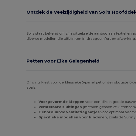
Piccolio
(1)
Ontdek de Veelzijdigheid van Sol's Hoofdde
Radsow by Uneek
(1)
Result
(60)
Sol's staat bekend om zijn uitgebreide aanbod aan textiel en a
diverse modellen die uitblinken in draagcomfort en afwerking. 
Result Headwear
(1)
SOL'S
(16)
Petten voor Elke Gelegenheid
Spiro
(1)
Stamina
(21)
Of u nu kiest voor de klassieke 5-panel pet of de robuuste 6-p
Timberland
(2)
zoals:
Valento
(52)
Voorgevormde kleppen
voor een direct goede pasvo
Verstelbare sluitingen
(metalen gespen of klittenban
Velilla
(1)
Geborduurde ventilatiegaatjes
voor optimaal adem
Specifieke modellen voor kinderen
, zoals de Sunny
WK. Designed To Work
(3)