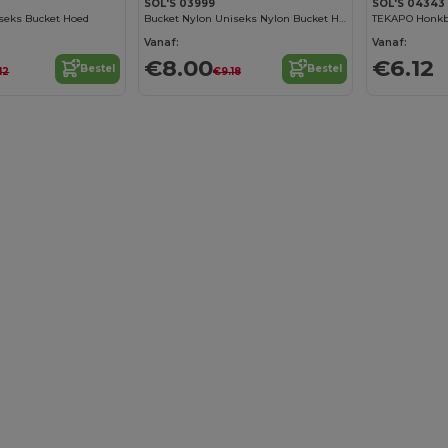
SOL'S 03999
SOL'S 04343
iseks Bucket Hoed
Bucket Nylon Uniseks Nylon Bucket Hoed
TEKAPO Honkba
Vanaf:
Vanaf:
€8.00
€6.12
Bestel
Bestel
12
€9.18