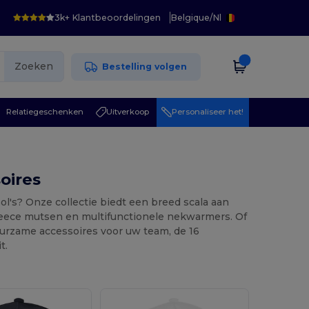
3k+ Klantbeoordelingen
Belgique
/
Nl
Zoeken
Bestelling volgen
Relatiegeschenken
Uitverkoop
Personaliseer het!
oires
's? Onze collectie biedt een breed scala aan
fleece mutsen en multifunctionele nekwarmers. Of
urzame accessoires voor uw team, de 16
t.