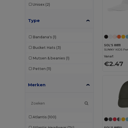
Unisex
(2)
Type
Bandana's
(1)
SOL'S 88111
Bucket Hats
(3)
Vanaf:
Mutsen & beanies
(1)
€2.47
Petten
(11)
Merken
Atlantis
(100)
Atlantis Headwear
(74)
SOL'S 88110