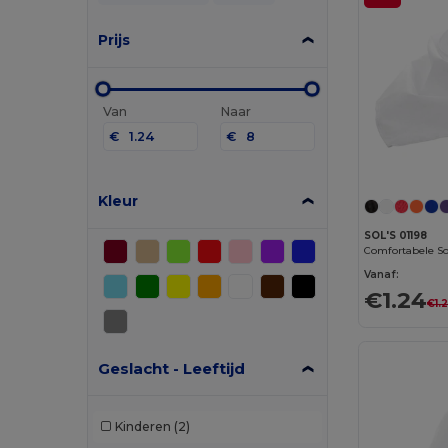
Prijs
Van
Naar
€
€
Kleur
SOL'S 01198
Vanaf:
€1.24
€1.
Geslacht - Leeftijd
Kinderen
(2)