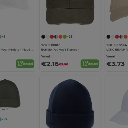
+6
+25
SOL'S 88100
SOL'S 00594
SUNNY KIDS Pet Voor Kinderen Met 5 Panelen
Buffalo Pet Met 6 Panelen
LONG BEACH Vi
Vanaf:
Vanaf:
€2.16
€3.73
Bestel
Bestel
€2.90
+10