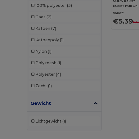
SOL'S 03997
100% polyester
(3)
Bucket Twill Un
GiftRetail
(29)
Vanaf:
Gaas
(2)
€5.39
Herock
(1)
€6.
Katoen
(7)
JSP
(2)
Katoenpoly
(1)
K-up
(143)
Nylon
(1)
Karlowsky
(2)
Poly mesh
(1)
Korntex
(2)
Polyester
(4)
Larkwood
(3)
Zacht
(1)
Malfini
(11)
Napapijri
(1)
Gewicht
Neoblu
(2)
Lichtgewicht
(1)
Neutral
(6)
Pen Duick
(6)