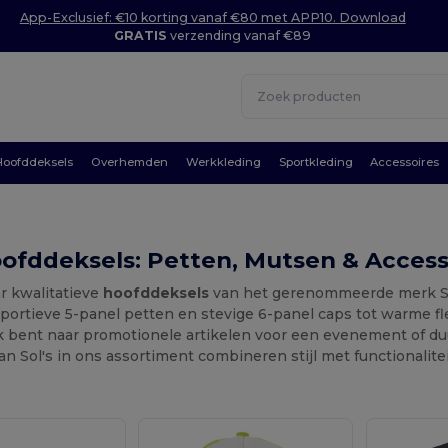
App-Exclusief: €10 korting vanaf €80 met APP10. Download
GRATIS
verzending vanaf €89
Hoofddeksels
Overhemden
Werkkleding
Sportkleding
Accessoires
oofddeksels: Petten, Mutsen & Access
r kwalitatieve
hoofddeksels
van het gerenommeerde merk Sol
 sportieve 5-panel petten en stevige 6-panel caps tot warme 
k bent naar promotionele artikelen voor een evenement of du
n Sol's in ons assortiment combineren stijl met functionalitei