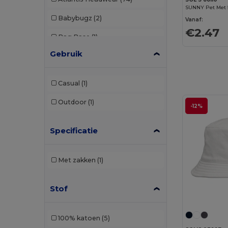
SUNNY Pet Met 
Babybugz
(2)
Vanaf:
€2.47
Bag Base
(1)
Gebruik
Beechfield
(286)
Black&Match
(2)
Casual
(1)
Build Your Brand
(2)
Outdoor
(1)
-12%
Carhartt
(2)
Specificatie
Egotier
(28)
Elevate
(1)
Met zakken
(1)
Elevate Essentials
(13)
Stof
Elevate Life
(9)
Elevate NXT
(4)
100% katoen
(5)
Flexfit
(159)