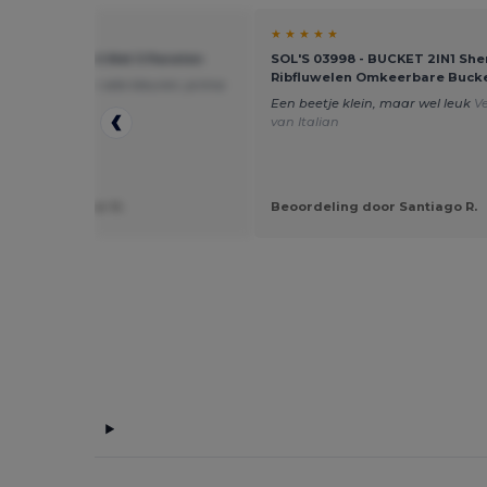
★ ★
★ ★ ★ ★ ★
88119 - Buzz Pet Met 5 Panelen
SOL'S 03998 - BUCKET 2IN1 She
Ribfluwelen Omkeerbare Buck
p het hoofd en in vele kleuren; prima
Een beetje klein, maar wel leuk
V
van Italian
eling door Flor H.
Beoordeling door Santiago R.