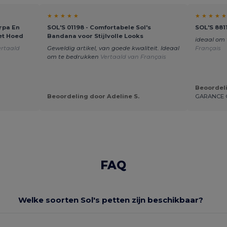
★ ★ ★ ★ ★
★ ★ ★ ★ ★
rpa En
SOL'S 01198 - Comfortabele Sol's
SOL'S 881
et Hoed
Bandana voor Stijlvolle Looks
ideaal om 
ertaald
Geweldig artikel, van goede kwaliteit. Ideaal
Français
om te bedrukken
Vertaald van Français
Beoordeli
Beoordeling door Adeline S.
GARANCE 
FAQ
Welke soorten Sol's petten zijn beschikbaar?