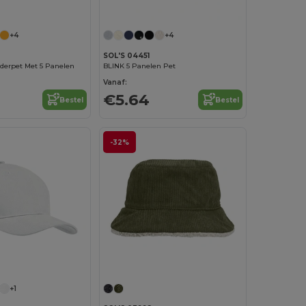
+4
+4
SOL'S 04451
derpet Met 5 Panelen
BLINK 5 Panelen Pet
Vanaf:
€5.64
Bestel
Bestel
-32%
+1