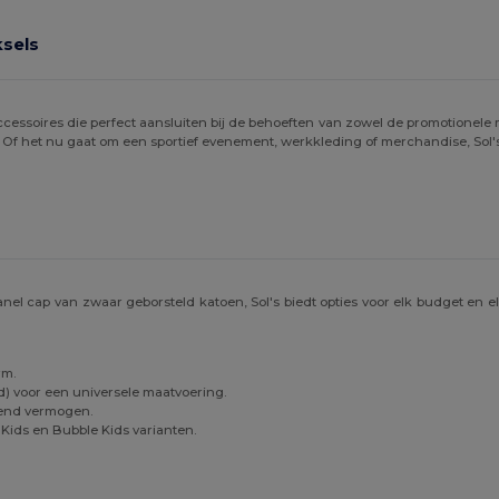
ksels
ccessoires die perfect aansluiten bij de behoeften van zowel de promotionele m
Of het nu gaat om een sportief evenement, werkkleding of merchandise, Sol's b
anel cap van zwaar geborsteld katoen, Sol's biedt opties voor elk budget en elk
rm.
d) voor een universele maatvoering.
end vermogen.
 Kids en Bubble Kids varianten.