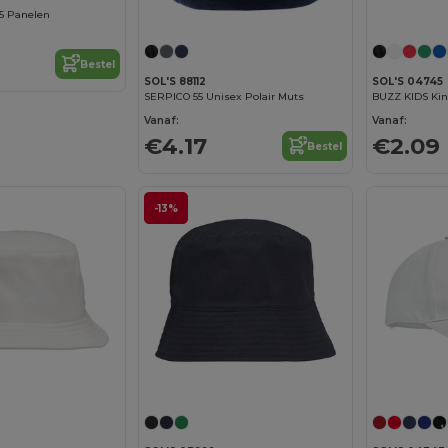
5 Panelen
Bestel
SOL'S 88112
SOL'S 04745
SERPICO 55 Unisex Polair Muts
BUZZ KIDS Kin
Vanaf:
Vanaf:
€4.17
€2.09
Bestel
-13%