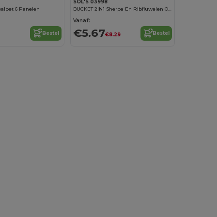
SOL'S 03998
lpet 6 Panelen
BUCKET 2IN1 Sherpa En Ribfluwelen Omkeerbare Bucket Hoed
Vanaf:
€5.67
Bestel
Bestel
€8.29