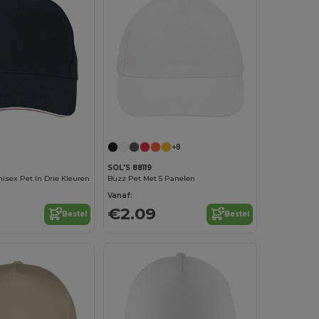
+8
SOL'S 88119
sex Pet In Drie Kleuren
Buzz Pet Met 5 Panelen
Vanaf:
€2.09
Bestel
Bestel