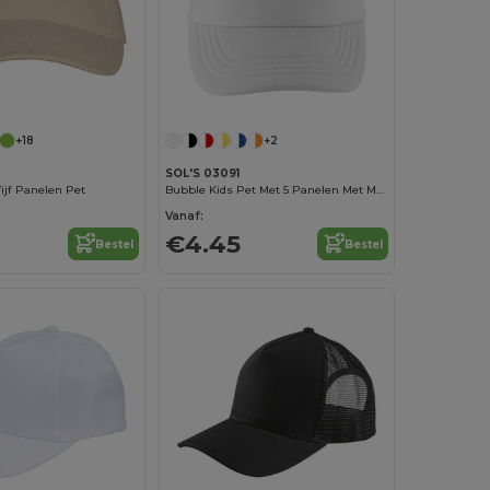
+18
+2
SOL'S 03091
jf Panelen Pet
Bubble Kids Pet Met 5 Panelen Met Mesh
Vanaf:
€4.45
Bestel
Bestel