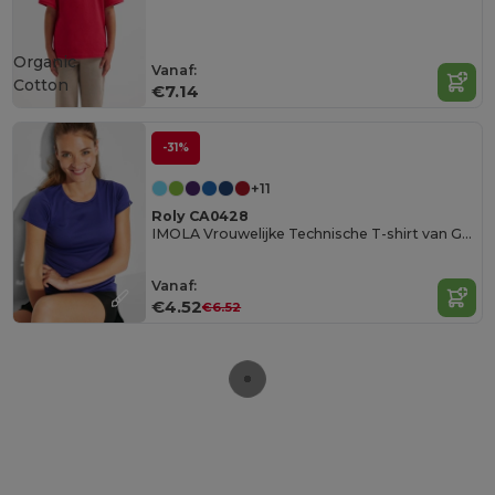
Organic
Vanaf:
Cotton
€7.14
-31%
+11
Roly CA0428
IMOLA Vrouwelijke Technische T-shirt van Gerecycled Polyester
Vanaf:
€4.52
€6.52