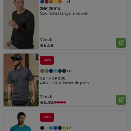
+1
JHK JK910
Sportshirt lange mouwen
Vanaf:
€6.58
-35%
+6
Spiro SP288
AIRCOOL ademende polo
Vanaf:
€6.92
€10.70
-37%
+2