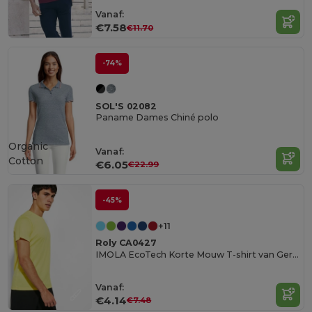
Vanaf:
€7.58
€11.70
-74%
SOL'S 02082
Paname Dames Chiné polo
Organic
Vanaf:
Cotton
€6.05
€22.99
-45%
+11
Roly CA0427
IMOLA EcoTech Korte Mouw T-shirt van Gerecycled Polyester
Vanaf:
€4.14
€7.48