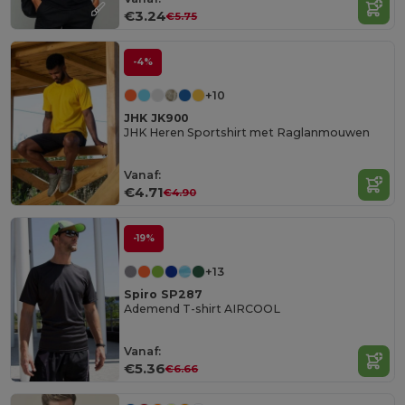
€3.24
€5.75
-4%
+10
JHK JK900
JHK Heren Sportshirt met Raglanmouwen
Vanaf:
€4.71
€4.90
-19%
+13
Spiro SP287
Ademend T-shirt AIRCOOL
Vanaf:
€5.36
€6.66