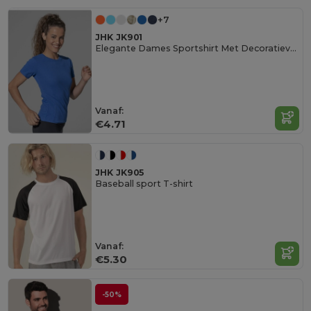
+7
JHK JK901
Elegante Dames Sportshirt Met Decoratieve Naden
Vanaf:
€4.71
JHK JK905
Baseball sport T-shirt
Vanaf:
€5.30
-50%