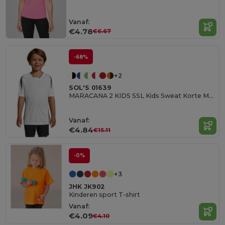
Vanaf:
€4.78
€6.67
-68%
+2
SOL'S 01639
MARACANA 2 KIDS SSL Kids Sweat Korte Mouwen
Vanaf:
€4.84
€15.11
-0%
+3
JHK JK902
Kinderen sport T-shirt
Vanaf:
€4.09
€4.10