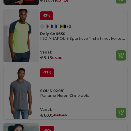
€10.20
€21.69
-13%
+2
Roly CA6650
INDIANAPOLIS Sportieve T-shirt met korte raglanmouwen in contrastkleuren
Vanaf:
€5.15
€5.90
-77%
SOL'S 02081
Paname Heren Chiné polo
Vanaf:
€6.05
€26.46
-35%