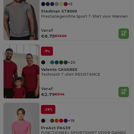
+5
Stedman ST8000
Prestatiegerichte Sport T-Shirt voor Mannen
Vanaf:
€6.75
€13.50
-11%
+20
Valento CAVARES
Technisch T-shirt RESISTANCE
Vanaf:
€2.79
€3.14
-28%
+19
ProAct PA439
FUNCTIONEEL SPORTSHIRT VOOR DAMES