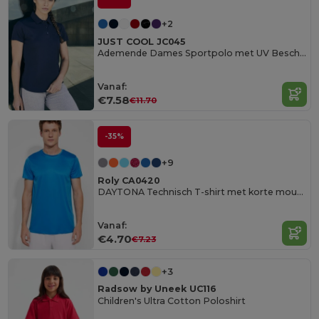
+2
JUST COOL JC045
Ademende Dames Sportpolo met UV Bescherming
Vanaf:
€7.58
€11.70
-35%
+9
Roly CA0420
DAYTONA Technisch T-shirt met korte mouwen in luchtdoorlatend weefsel
Vanaf:
€4.70
€7.23
+3
Radsow by Uneek UC116
Children's Ultra Cotton Poloshirt