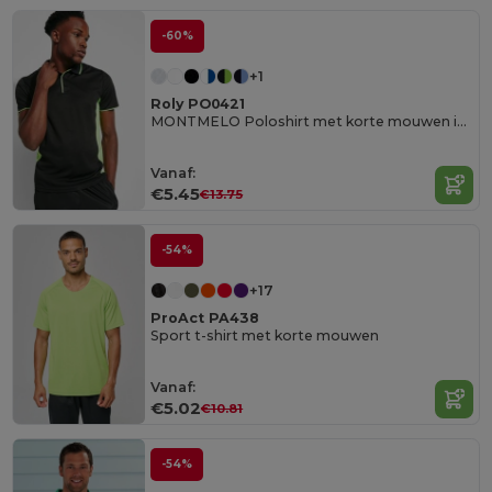
-60%
+1
Roly PO0421
MONTMELO Poloshirt met korte mouwen in technisch weefsel
Vanaf:
€5.45
€13.75
-54%
+17
ProAct PA438
Sport t-shirt met korte mouwen
Vanaf:
€5.02
€10.81
-54%