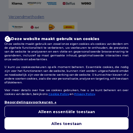
Verzendmethoden
Deze website maakt gebruik van cookies
Onze website maakt gebruik van zowel onze eigen cookies als cookies van derden om
de algehele functionaliteit te verbeteren, uw voorkeuren te onthouden, de prestaties
van de website te analyseren en een vlotte en gepersonaliseerde browse-ervaring te
garanderen, inclusief op maat gemaakte inhoud, geoptimaliseerde interacties met
onze website en advertenties.
Volg ons
U kunt uw cookievoorkeuren op elk moment beheren. Essentiële cookies, die nodig
zijn voor het functioneren van de website, kunnen niet worden uitgeschakeld omdat
ze noodzakelijk zijn voor de correcte werking van de website. U kunt echter kiezen of u
andere soorten cookies, zoals die voor personalisatie, analyse en targeting, wilt toestaan
of blokkeren.
2026. Alle rechten voorbehouden
Algemene voorwaarden
|
Aanpassingsbeleid
|
Privacybeleid
|
Voor meer details over hoe we cookies gebruiken, hoe u ze kunt beheren en over
Cookiebeleid
|
Sitemap
cookies van derden, bekijk ons
Cookie Policy
en
Privacy Policy
.
👋
Hallo
Beoordelingsvoorkeuren
Als u vragen of opmerkingen
Bruxelles
|
Anvers
|
Mortsel
|
Malines
|
Lierre
|
Turnhout
|
Geel
|
heeft, kunt u op elk gewenst
Alleen essentiële toestaan
Herentals
|
Hoogstraten
|
Bruges
moment contact met ons
opnemen. Onze chatbot staat
Alles toestaan
voor u klaar.