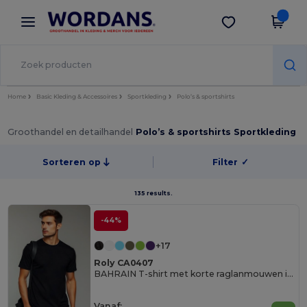
×
Wordans-app
Download app
Betere prijzen in de app!
Home
Basic Kleding & Accessoires
Sportkleding
Polo’s & sportshirts
Groothandel en detailhandel
Polo’s & sportshirts Sportkleding
Sorteren op
Filter
✓
135 results.
-44%
+17
Roly CA0407
BAHRAIN T-shirt met korte raglanmouwen in technisch weefsel
Vanaf: