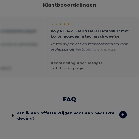
Klantbeoordelingen
★ ★ ★ ★ ★
sic katoenen piqué
Roly PO0421 - MONTMELO Poloshirt met
korte mouwen in technisch weefsel
a prijs en geweldige
Ze zijn superlicht en zeer comfortabel voor
professionals
Vertaald van Français
Beoordeling door Jessy D.
est U.
l art du marquage
FAQ
Kan ik een offerte krijgen voor een bedrukte
kleding?