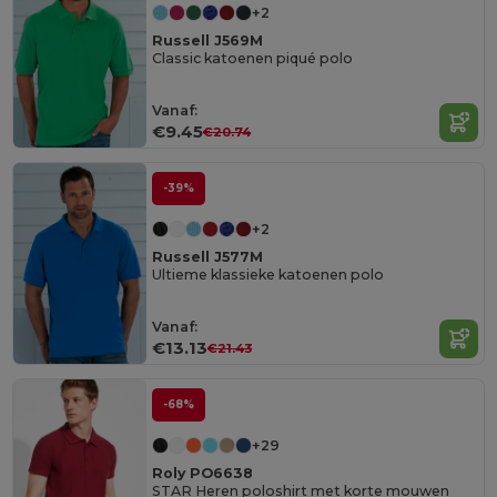
+2
Russell J569M
Classic katoenen piqué polo
Vanaf:
€9.45
€20.74
-39%
+2
Russell J577M
Ultieme klassieke katoenen polo
Vanaf:
€13.13
€21.43
-68%
+29
Roly PO6638
STAR Heren poloshirt met korte mouwen