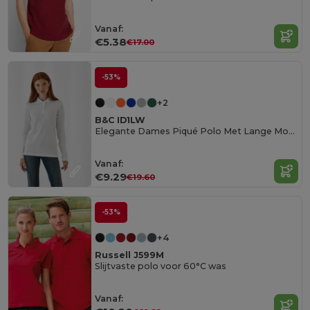
Vanaf:
€5.38
€17.00
-53%
+2
B&C ID1LW
Elegante Dames Piqué Polo Met Lange Mouwen
Vanaf:
€9.29
€19.60
-53%
+4
Russell J599M
Slijtvaste polo voor 60°C was
Vanaf: