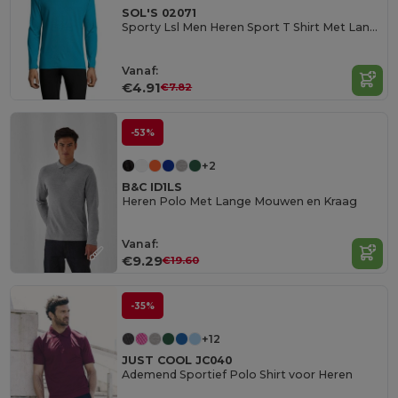
SOL'S 02071
Sporty Lsl Men Heren Sport T Shirt Met Lange Mouwen
Vanaf:
€4.91
€7.82
-53%
+2
B&C ID1LS
Heren Polo Met Lange Mouwen en Kraag
Vanaf:
€9.29
€19.60
-35%
+12
JUST COOL JC040
Ademend Sportief Polo Shirt voor Heren