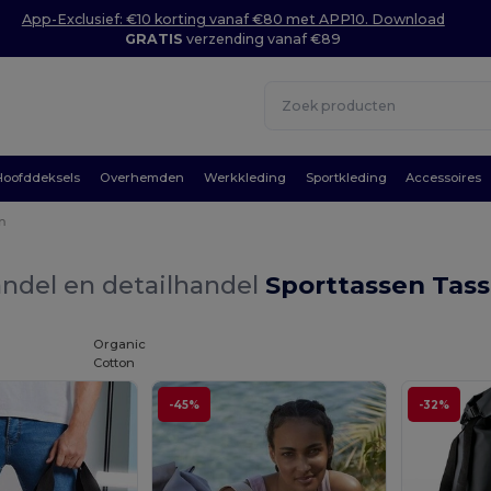
App-Exclusief: €10 korting vanaf €80 met APP10. Download
GRATIS
verzending vanaf €89
Hoofddeksels
Overhemden
Werkkleding
Sportkleding
Accessoires
n
ndel en detailhandel
Sporttassen Tas
Organic
Cotton
-45%
-32%