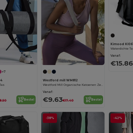
Kimood KI06
Vanaf:
€15.86
+7
44
Westford mill WM812
 Tas
Westford Mill Organische Katoenen Zeemanszak
Vanaf:
€9.63
Bestel
Bestel
8.50
€17.40
-38%
-42%