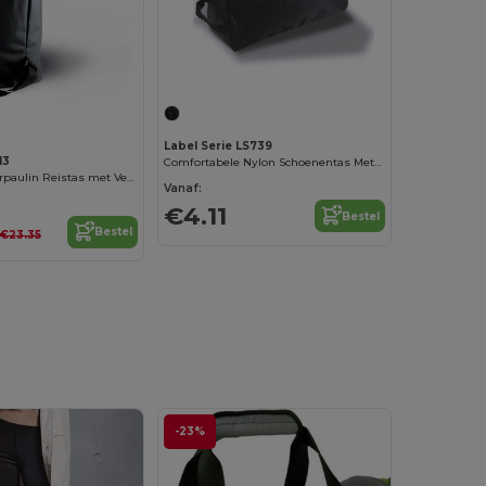
Label Serie LS739
13
Comfortabele Nylon Schoenentas Met Verstelbare Schouderriem
Waterdichte Tarpaulin Reistas met Verstelbare Schouderbanden
Vanaf:
€4.11
Bestel
Bestel
€23.35
-23%