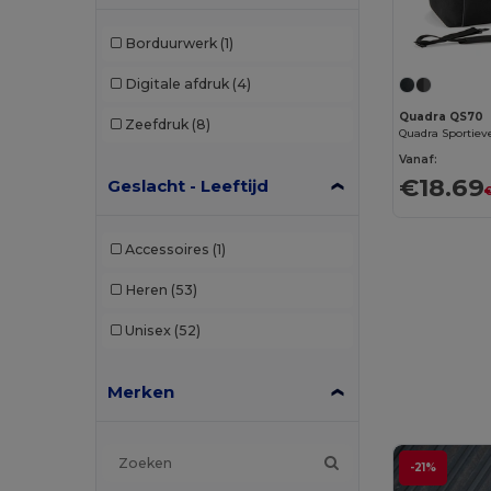
Borduurwerk
(1)
Digitale afdruk
(4)
Quadra QS70
Zeefdruk
(8)
Vanaf:
€18.69
Geslacht - Leeftijd
Accessoires
(1)
Heren
(53)
Unisex
(52)
Merken
-21%