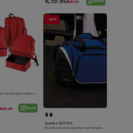
€19.90
Bestel
€31.70
-40%
Sportrugzak met verstevigde bodem / 42 liter
Bestel
€30.48
Quadra QD270S
Multifunctionele Sporttas met Schoenenvak