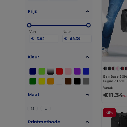
Prijs
Van
Naar
€
€
Kleur
Bag Base BG1
Originele Barrel
Vanaf:
€11.34
Maat
€1
M
L
-21%
Printmethode