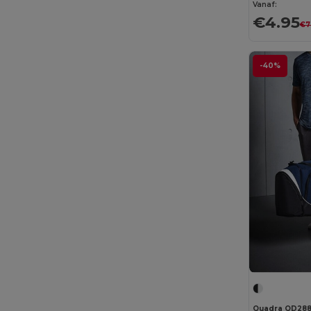
Vanaf:
€4.95
€7
-40%
Quadra QD28