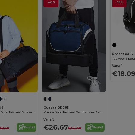
-40%
-35%
Proact PA52
Tas voor 6 pet
Vanaf:
€18.0
+3
44
Quadra QD285
Multifunctionele Sporttas met Schoenenvak
Ruime Sporttas met Ventilatie en Compartimenten
Vanaf:
€26.67
Bestel
Bestel
30.50
€44.40