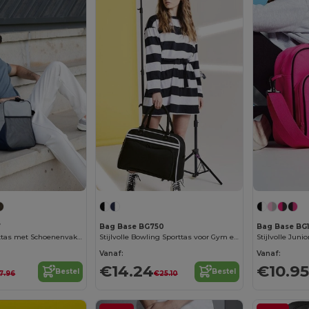
7
Bag Base BG750
Bag Base BG
Duurzame Sporttas met Schoenenvak en Schouderriem
Stijlvolle Bowling Sporttas voor Gym en Reizen
Vanaf:
Vanaf:
€14.24
€10.95
Bestel
Bestel
7.96
€25.10