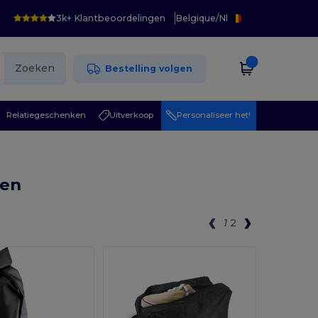
3k+ Klantbeoordelingen
Belgique
/
Nl
Zoeken
Bestelling volgen
Relatiegeschenken
Uitverkoop
Personaliseer het!
sen
1
2