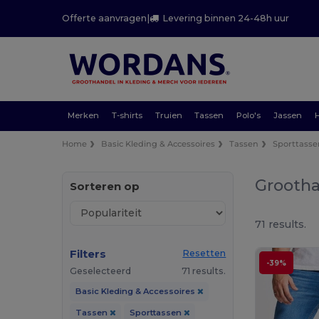
Offerte aanvragen
|
Levering binnen 24-48h uur
Merken
T-shirts
Truien
Tassen
Polo's
Jassen
Home
Basic Kleding & Accessoires
Tassen
Sporttasse
Grootha
Sorteren op
71 results.
Filters
Resetten
-39%
Geselecteerd
71 results.
Basic Kleding & Accessoires
Tassen
Sporttassen