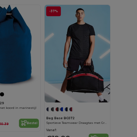
-37%
29
et koord in marinestijl
Bag Base BG572
Sportieve Teamwear Draagtas met Grote Capaciteit
Bestel
10.39
Vanaf: