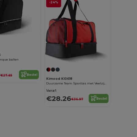
-24%
6
anque ballen
9
Bestel
€27.65
Kimood KI0618
Duurzame Team Sporttas met Veelzijdige Opbergvakken
Vanaf:
€28.26
Bestel
€36.97