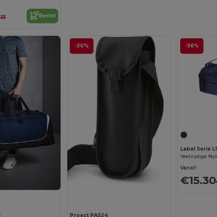
Bestel
.13
-30%
-36%
Label Serie 
Vanaf:
€15.30
8
Proact PA524