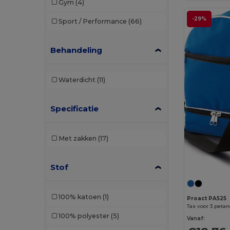
Gym
(4)
-29%
Sport / Performance
(66)
Behandeling
Waterdicht
(11)
Specificatie
Met zakken
(17)
Stof
100% katoen
(1)
Proact PA525
Tas voor 3 peta
100% polyester
(5)
Vanaf: