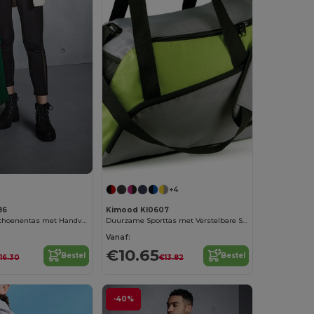
+4
86
Kimood KI0607
Ventilerende Schoenentas met Handvat en Basisbescherming
Duurzame Sporttas met Verstelbare Schouderriem
Vanaf:
€10.65
Bestel
Bestel
16.30
€13.82
-40%