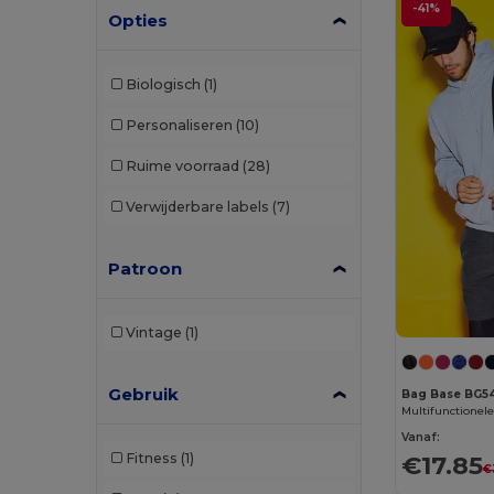
-41%
Opties
Westford mill
(1)
Biologisch
(1)
Personaliseren
(10)
Ruime voorraad
(28)
Verwijderbare labels
(7)
Patroon
Vintage
(1)
Gebruik
Bag Base BG5
Vanaf:
€17.85
Fitness
(1)
€