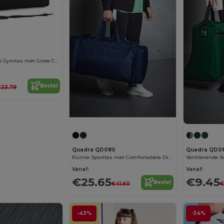
Quadra Sportieve Gymtas met Grote Capaciteit
Bestel
€23.79
Quadra QD080
Quadra QD0
Ruime Sporttas met Comfortabele Draagopties
Vanaf:
Vanaf:
€25.65
€9.45
Bestel
€41.60
€
-43%
-34%