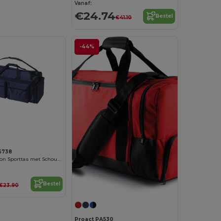
Vanaf:
€24.74
Bestel
€41.10
-44%
LS738
Veelzijdige Nylon Sporttas met Schouderriem
Bestel
€23.90
Proact PA530