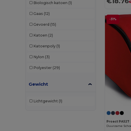
€18.76
€
Biologisch katoen
(1)
Gaas
(12)
-31%
Gevoerd
(15)
Katoen
(2)
Katoenpoly
(1)
Nylon
(3)
Polyester
(29)
Gewicht
Lichtgewicht
(1)
Proact PA527