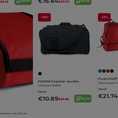
€16.64
Bestel
Bestel
26.32
€27.70
-48%
-29%
Personaliseer het!
Proact PA517
PARANA Polyester sporttas
GiftRetail MO9013
Vanaf:
Vanaf:
€21.74
€10.89
Bestel
€20.86
Duurzame Schoenentas met Rits en Handvat