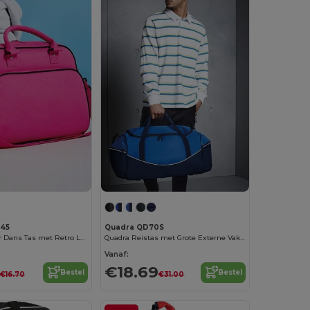
145
Quadra QD70S
Stijlvolle Junior Dans Tas met Retro Look
Quadra Reistas met Grote Externe Vakken
Vanaf:
€18.69
Bestel
Bestel
€16.70
€31.00