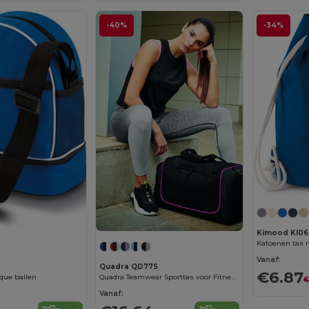
-40%
-34%
Kimood KI06
Katoenen tas m
Vanaf:
Quadra QD77S
€6.87
nque ballen
Quadra Teamwear Sporttas voor Fitness en Cardio
€
Vanaf: