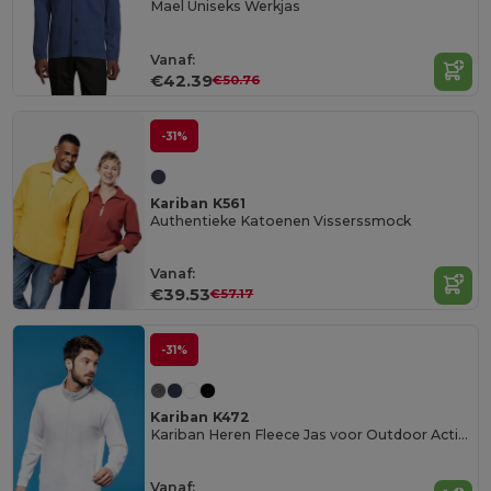
Mael Uniseks Werkjas
Vanaf:
€42.39
€50.76
-31%
Kariban K561
Authentieke Katoenen Visserssmock
Vanaf:
€39.53
€57.17
-31%
Kariban K472
Kariban Heren Fleece Jas voor Outdoor Activiteiten
Vanaf: