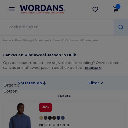
×
Wordans-app
Download app
Betere prijzen in de app!
Home
Basic Kleding & Accessoires
Jassen
Canvas en ribfluweel jassen
Canvas en Ribfluweel Jassen in Bulk
Op zoek naar robuuste en stijlvolle buitenkleding? Onze collectie
canvas en ribfluweel jassen biedt de perfec…
Bekijk meer
Sorteren op
Filter
✓
Organic
Cotton
6 results.
-16%
NEOBLU 03780