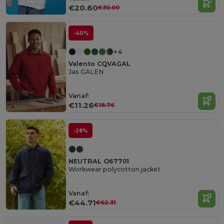
€20.60
€30.00
-40%
+4
Valento CQVAGAL
Jas GALEN
Organic
Vanaf:
Cotton
€11.26
€18.76
-28%
NEUTRAL O67701
Workwear polycotton jacket
Vanaf:
€44.71
€62.31