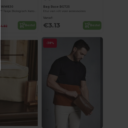
ll WM830
Bag Base BG725
EARTHAWARE™ Tasje Biologisch Katoen
Etui van vilt voor accessoires
Vanaf:
€3.13
Bestel
Bestel
4.92
-38%