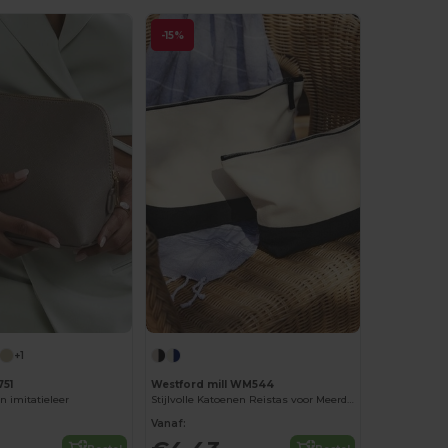
-15%
+1
751
Westford mill WM544
n imitatieleer
Stijlvolle Katoenen Reistas voor Meerdere Doeleinden
Vanaf: