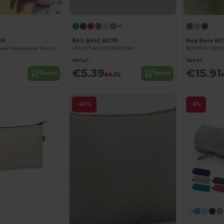
+1
69
BAG BASE BG715
Bag Base BG
Compacte Polyester Accessoire Tas met Rits
VELVET ACCESSOIRETAS
BOETIEK CROS
Vanaf:
Vanaf:
€5.39
€15.91
Bestel
Bestel
€9.70
-43%
-5%
Personaliseer het!