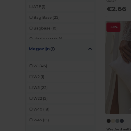
Vanaf:
ATF
(1)
€2.66
Bag Base
(22)
-68%
Bagbase
(10)
Black&Match
(1)
Magazijn
Egotier
(15)
GiftRetail
(2)
W1
(46)
Kimood
(15)
W2
(1)
Pen Duick
(1)
W5
(22)
Quadra
(6)
W22
(2)
Valento
(18)
W40
(18)
Westford mill
(13)
W45
(15)
Westford mill