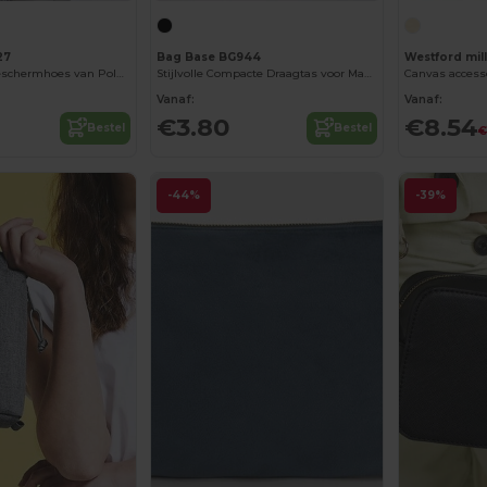
27
Bag Base BG944
Westford mil
Stijlvolle iPad Beschermhoes van Polyester Vilt
Stijlvolle Compacte Draagtas voor Mannen
Canvas accesso
Vanaf:
Vanaf:
€3.80
€8.54
Bestel
Bestel
€
-44%
-39%