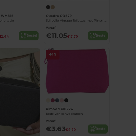
l WM558
Quadra QD879
ire tasje
Stijlvolle Vintage Toilettas met Pinstripe Voering
Vanaf:
€11.05
Bestel
Bestel
12.44
€17.70
-14%
Kimood KI0724
Tasje van canvaskatoen
Vanaf:
€3.63
Bestel
€4.20