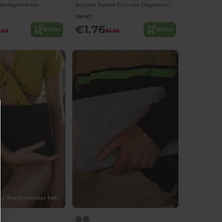
biologische tas
Stijlvolle Zipped Etui voor Dagelijks Gebruik
Vanaf:
€1.76
Bestel
Bestel
.06
€1.90
Personaliseer het!