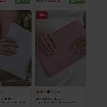
€4.43
Bestel
Bestel
8.20
€5.20
-28%
+5
ll WM520
Bag Base BG7500
Stijlvolle Canvas Polstas met Afneembare Band
Stijlvolle Vrouwen Accessoire Tas