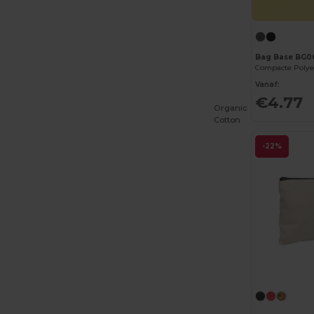
Bag Base BG0
Vanaf:
€4.77
Organic
Cotton
-22%