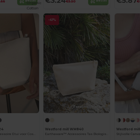
€3.24
€5.87
Bestel
Bestel
.66
€5.50
€
Organic
Cotton
-41%
Personaliseer het!
24
Westford mill WM840
Westford mi
Stijlvolle Vilt Accessoire Etui voor Cosmetica
Earthaware™ Accessoires Tas Biologisch Katoen