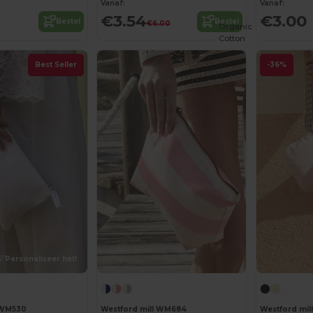
Vanaf:
Vanaf:
€3.54
€3.00
Bestel
Bestel
€6.00
Organic
Cotton
Best Seller
-36%
Personaliseer het!
 WM530
Westford mill WM684
Westford mi