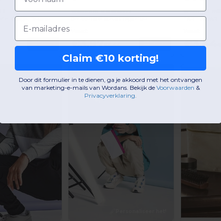
38
WestFord Mill WM572
Westford mi
Organiseerbare Mini Gadget Beschermhoes
Omkeerbare canvas organiser
Email
Vanaf:
Vanaf:
€3.97
€3.44
Bestel
Bestel
€6.44
€
Claim €10 korting!
-31%
Door dit formulier in te dienen, ga je akkoord met het ontvangen
van marketing-e-mails van Wordans. Bekijk de
Voorwaarden
​
&
Privacyverklaring
.
Personaliseer het!