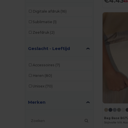
€4.43
€5
Digitale afdruk
(16)
Sublimatie
(1)
Zeefdruk
(2)
Geslacht - Leeftijd
Accessoires
(7)
Heren
(80)
Unisex
(70)
Merken
Bag Base BG7