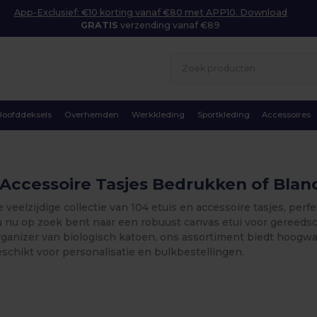
App-Exclusief: €10 korting vanaf €80 met APP10. Download
GRATIS
verzending vanaf €89
Hoofddeksels
Overhemden
Werkkleding
Sportkleding
Accessoires
 Accessoire Tasjes Bedrukken of Blan
veelzijdige collectie van 104 etuis en accessoire tasjes, perf
u nu op zoek bent naar een robuust canvas etui voor gereedsc
ganizer van biologisch katoen, ons assortiment biedt hoogwaa
schikt voor personalisatie en bulkbestellingen.