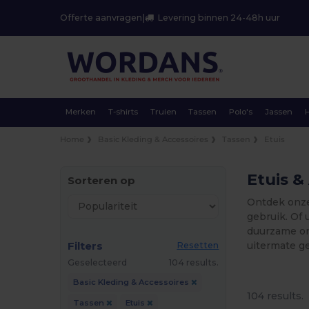
Offerte aanvragen
|
Levering binnen 24-48h uur
Merken
T-shirts
Truien
Tassen
Polo's
Jassen
Home
Basic Kleding & Accessoires
Tassen
Etuis
Etuis &
Sorteren op
Ontdek onze 
gebruik. Of 
duurzame or
Filters
uitermate ge
Resetten
Geselecteerd
104 results.
Basic Kleding & Accessoires
104 results.
Tassen
Etuis