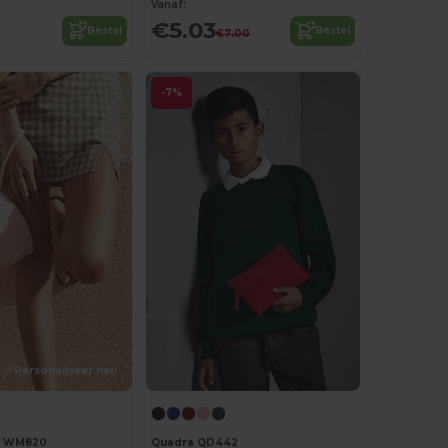
Vanaf:
€5.03
Bestel
Bestel
€7.00
-7%
Personaliseer het!
ll WM820
Quadra QD442