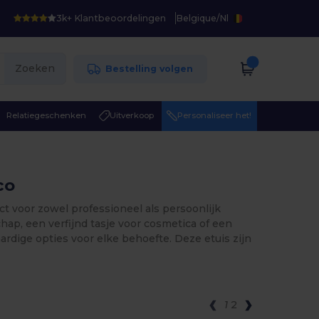
3k+ Klantbeoordelingen
Belgique
/
Nl
Zoeken
Bestelling volgen
Relatiegeschenken
Uitverkoop
Personaliseer het!
co
ect voor zowel professioneel als persoonlijk
hap, een verfijnd tasje voor cosmetica of een
rdige opties voor elke behoefte. Deze etuis zijn
1
2