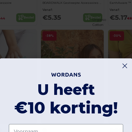
cessoire
BOARDWALK Gestreepte Accessoires Tas
EarthAware ™ 
Vanaf:
Vanaf:
€5.35
€5.17
Bestel
Bestel
.44
€8
Organic
Cotton
-38%
-30%
U heeft
€10 korting!
Personaliseer het!
Voornaam