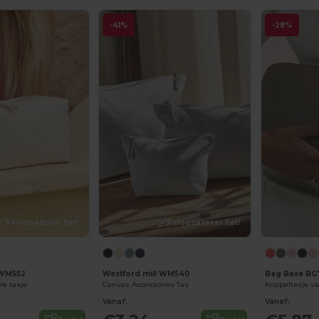
-41%
-28%
Personaliseer het!
Personaliseer het!
 WM552
Westford mill WM540
Bag Base BG
re tasje
Canvas Accessoires Tas
Koppeltasje va
Vanaf:
Vanaf: