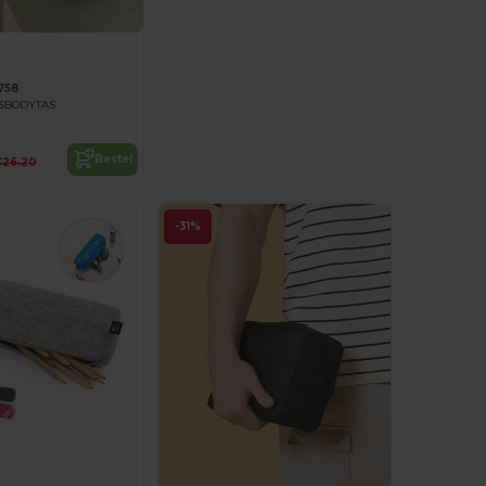
758
SBODYTAS
Bestel
€26.20
-31%
Personaliseer het!