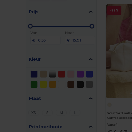
-22%
Prijs
Van
Naar
€
€
Kleur
Maat
XS
S
M
L
Westford mill
Canvas accessoi
Vanaf:
Printmethode