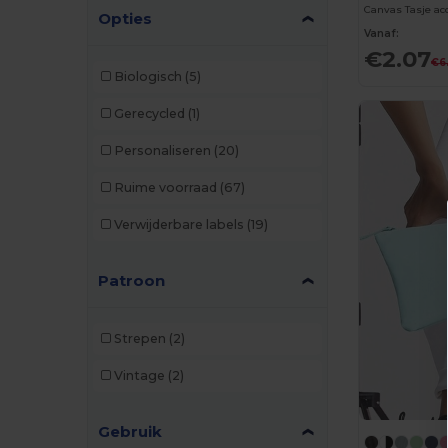
Canvas Tasje ac
Opties
Vanaf:
€2.07
€6
Biologisch
(5)
Gerecycled
(1)
Personaliseren
(20)
Ruime voorraad
(67)
Verwijderbare labels
(19)
Patroon
Strepen
(2)
Vintage
(2)
Gebruik