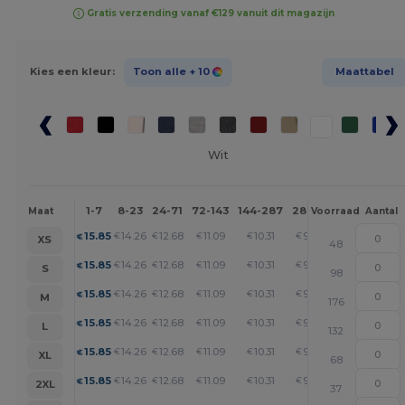
Gratis verzending vanaf €129 vanuit dit magazijn
Kies een kleur:
Toon alle
+ 10
Maattabel
Wit
1-7
8-23
24-71
72-143
144-287
288 +
Meer
Maat
Voorraad
Aantal
+
15.85
14.26
12.68
11.09
10.31
9.51
€
€
€
€
€
€
XS
48
+
15.85
14.26
12.68
11.09
10.31
9.51
€
€
€
€
€
€
S
98
+
15.85
14.26
12.68
11.09
10.31
9.51
€
€
€
€
€
€
M
176
+
15.85
14.26
12.68
11.09
10.31
9.51
€
€
€
€
€
€
L
132
+
15.85
14.26
12.68
11.09
10.31
9.51
€
€
€
€
€
€
XL
68
+
15.85
14.26
12.68
11.09
10.31
9.51
€
€
€
€
€
€
2XL
37