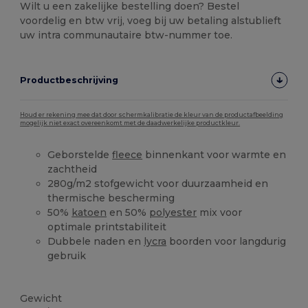
Wilt u een zakelijke bestelling doen? Bestel
voordelig en btw vrij, voeg bij uw betaling alstublieft
uw intra communautaire btw-nummer toe.
Productbeschrijving
Houd er rekening mee dat door schermkalibratie de kleur van de productafbeelding
mogelijk niet exact overeenkomt met de daadwerkelijke productkleur.
Geborstelde
fleece
binnenkant voor warmte en
zachtheid
280g/m2 stofgewicht voor duurzaamheid en
thermische bescherming
50%
katoen
en 50%
polyester
mix voor
optimale printstabiliteit
Dubbele naden en
lycra
boorden voor langdurig
gebruik
Ruime voorraad
Gewicht