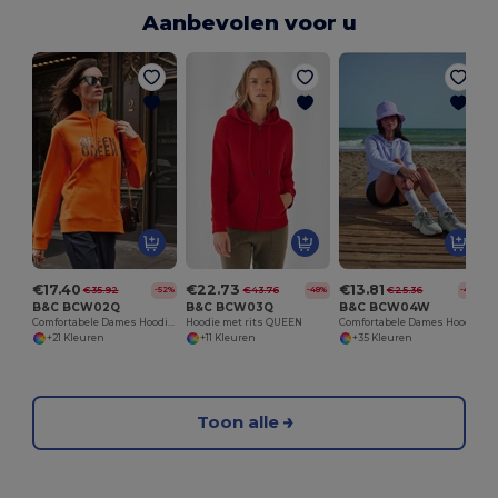
Aanbevolen voor u
€17.40
€22.73
€13.81
€35.92
€43.76
€25.36
-52%
-48%
-46%
B&C BCW02Q
B&C BCW03Q
B&C BCW04W
Comfortabele Dames Hoodie Met Duurzaamheid
Hoodie met rits QUEEN
Comfortabele Dames Hoodie van B&C
+21 Kleuren
+11 Kleuren
+35 Kleuren
Toon alle