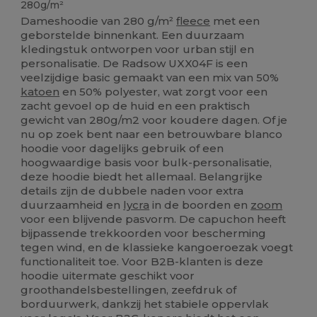
280g/m²
Dameshoodie van 280 g/m²
fleece
met een
geborstelde binnenkant. Een duurzaam
kledingstuk ontworpen voor urban stijl en
personalisatie. De Radsow UXX04F is een
veelzijdige basic gemaakt van een mix van 50%
katoen
en 50% polyester, wat zorgt voor een
zacht gevoel op de huid en een praktisch
gewicht van 280g/m2 voor koudere dagen. Of je
nu op zoek bent naar een betrouwbare blanco
hoodie voor dagelijks gebruik of een
hoogwaardige basis voor bulk-personalisatie,
deze hoodie biedt het allemaal. Belangrijke
details zijn de dubbele naden voor extra
duurzaamheid en
lycra
in de boorden en
zoom
voor een blijvende pasvorm. De capuchon heeft
bijpassende trekkoorden voor bescherming
tegen wind, en de klassieke kangoeroezak voegt
functionaliteit toe. Voor B2B-klanten is deze
hoodie uitermate geschikt voor
groothandelsbestellingen, zeefdruk of
borduurwerk, dankzij het stabiele oppervlak