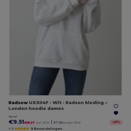
Radsow
UXX04F
- Wit
- Radson kleding –
Londen hoodie dames
Vanaf
€9.51
|
-
48
%
€18.27
incl. BTW
€7.86
zonder BTW
4.9
9 Beoordelingen