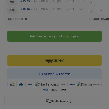
+
15.85
14.26
12.68
11.09
10.31
9.51
€
€
€
€
€
€
3XL
44
+
15.85
14.26
12.68
11.09
10.31
9.51
€
€
€
€
€
€
4XL
13
Selecties:
0
Totaal:
€0.0
Aan winkelwagen toevoegen
Personaliseer het!
Express Offerte
Snelle levering