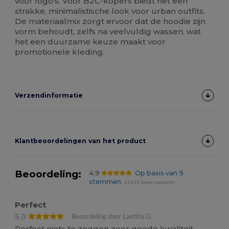
voor logo's. Voor B2C-kopers biedt het een
strakke, minimalistische look voor urban outfits.
De materiaalmix zorgt ervoor dat de hoodie zijn
vorm behoudt, zelfs na veelvuldig wassen, wat
het een duurzame keuze maakt voor
promotionele kleding.
Verzendinformatie
Klantbeoordelingen van het product
Beoordeling:
4.9
Op basis van 9
stemmen
21413 items verkocht
Perfect
5.0
Beoordeling door Laetitia G.
Perfect niets te zeggen zeer goede kwaliteit