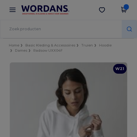
×
Wordans-app
Download app
Betere prijzen in de app!
Home
Basic Kleding & Accessoires
Truien
Hoodie
Dames
Radsow UXX04F
W21