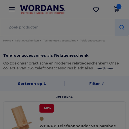
×
Wordans-app
Download app
Betere prijzen in de app!
Home
Relatiegeschenken
Technologie & accessoires
Telefoonaccessoires
Telefoonaccessoires als Relatiegeschenk
Op zoek naar praktische en moderne relatiegeschenken? Onze
collectie van 385 telefoonaccessoires biedt alles …
Bekijk meer
Sorteren op
Filter
✓
385 results.
-40%
WHIPPY Telefoonhouder van bamboe