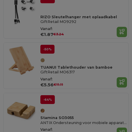
RIZO Sleutelhanger met oplaadkabel
GiftRetail MO9292
Vanaf:
€1.87
€3.24
-50%
TUANUI Tablethouder van bamboe
GiftRetail MO6317
Vanaf:
€5.56
€11.11
-64%
Stamina SO3055
ANTIX Ondersteuning voor mobiele apparaten
Vanaf: