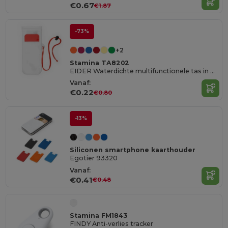
€0.67
€1.87
-73%
+2
Stamina TA8202
EIDER Waterdichte multifunctionele tas in PVC geschikt voor touchscreens
Vanaf:
€0.22
€0.80
-13%
Siliconen smartphone kaarthouder
Egotier 93320
Vanaf:
€0.41
€0.48
Stamina FM1843
FINDY Anti-verlies tracker