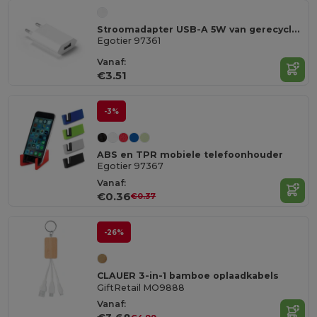
Stroomadapter USB-A 5W van gerecycled ABS (100% rABS)
Egotier 97361
Vanaf:
€3.51
-3%
ABS en TPR mobiele telefoonhouder
Egotier 97367
Vanaf:
€0.36
€0.37
-26%
CLAUER 3-in-1 bamboe oplaadkabels
GiftRetail MO9888
Vanaf: