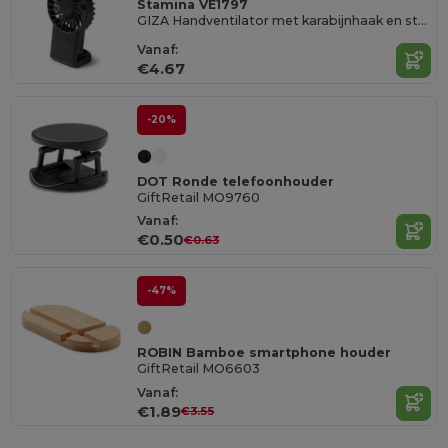
Stamina VE1797
GIZA Handventilator met karabijnhaak en steunfunctie
Vanaf:
€4.67
-20%
DOT Ronde telefoonhouder
GiftRetail MO9760
Vanaf:
€0.50
€0.63
-47%
ROBIN Bamboe smartphone houder
GiftRetail MO6603
Vanaf:
€1.89
€3.55