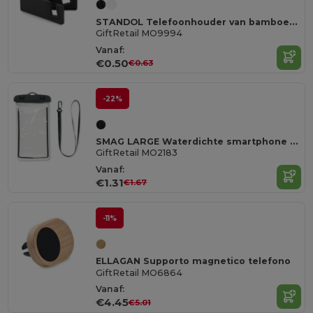
STANDOL Telefoonhouder van bamboe/ABS
GiftRetail MO9994
Vanaf:
€0.50
€0.63
-22%
SMAG LARGE Waterdichte smartphone hoes
GiftRetail MO2183
Vanaf:
€1.31
€1.67
-11%
ELLAGAN Supporto magnetico telefono
GiftRetail MO6864
Vanaf:
€4.45
€5.01