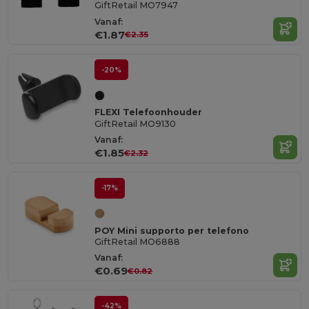
GiftRetail MO7947
Vanaf:
€1.87
€2.35
-20%
FLEXI Telefoonhouder
GiftRetail MO9130
Vanaf:
€1.85
€2.32
-17%
POY Mini supporto per telefono
GiftRetail MO6888
Vanaf:
€0.69
€0.82
-42%