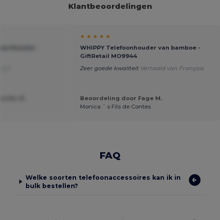
Klantbeoordelingen
★ ★ ★ ★ ★
kaarthouder -
WHIPPY Telefoonhouder van bamboe -
GiftRetail MO9944
çais
Zeer goede kwaliteit
Vertaald van Français
nifer B.
Beoordeling door Fage M.
Monica ´ s Fils de Contes
FAQ
Welke soorten telefoonaccessoires kan ik in
bulk bestellen?