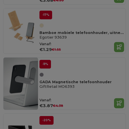
€3.68
€4.99
-17%
Bamboe mobiele telefoonhouder, uitneembaar in twee delen
Egotier 93639
Vanaf:
€1.29
€1.55
-11%
GADA Magnetische telefoonhouder
GiftRetail MO6393
Vanaf:
€3.87
€4.38
-20%