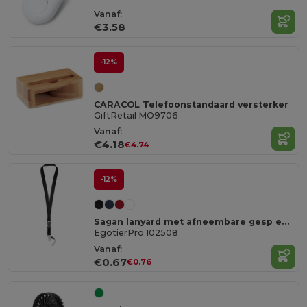
Vanaf:
€3.58
-12%
CARACOL Telefoonstandaard versterker
GiftRetail MO9706
Vanaf:
€4.18
€4.74
-12%
Sagan lanyard met afneembare gesp en telefoonhouder
EgotierPro 102508
Vanaf:
€0.67
€0.76