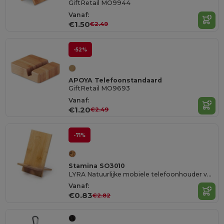
GiftRetail MO9944
Vanaf:
€1.50
€2.49
-52%
APOYA Telefoonstandaard
GiftRetail MO9693
Vanaf:
€1.20
€2.49
-71%
Stamina SO3010
LYRA Natuurlijke mobiele telefoonhouder van bamboe
Vanaf:
€0.83
€2.82