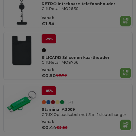
RETRO Intrekbare telefoonhouder
GiftRetail MO2630
Vanaf:
€1.54
-29%
SILICARD Siliconen kaarthouder
GiftRetail MO8736
Vanaf:
€0.50
€0.70
-85%
+1
Stamina IA3009
CRUX Oplaadkabel met 3-in-1 sleutelhanger
Vanaf:
€0.44
€2.89