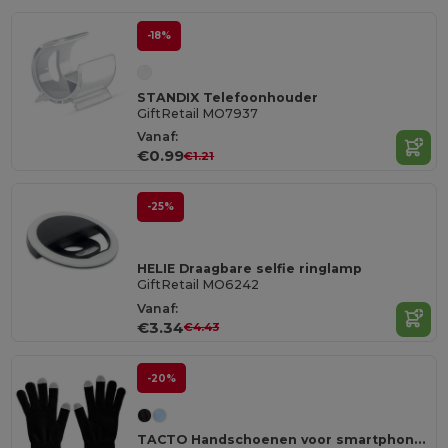
-18%
STANDIX Telefoonhouder
GiftRetail MO7937
Vanaf:
€0.99
€1.21
-25%
HELIE Draagbare selfie ringlamp
GiftRetail MO6242
Vanaf:
€3.34
€4.43
-20%
TACTO Handschoenen voor smartphones