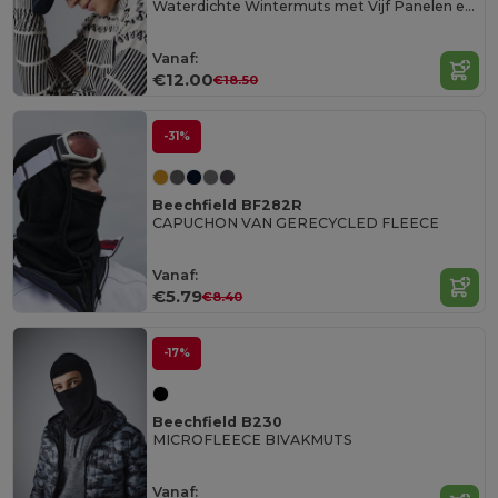
Waterdichte Wintermuts met Vijf Panelen en Vizier
Vanaf:
€12.00
€18.50
-31%
Beechfield BF282R
CAPUCHON VAN GERECYCLED FLEECE
Vanaf:
€5.79
€8.40
-17%
Beechfield B230
MICROFLEECE BIVAKMUTS
Vanaf: