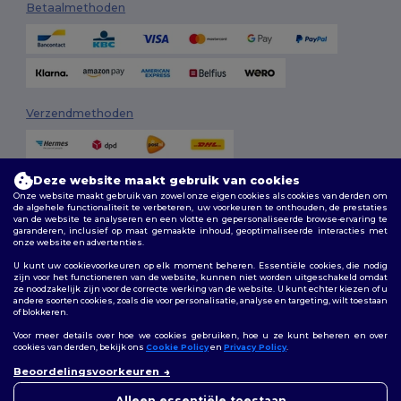
Betaalmethoden
Verzendmethoden
Deze website maakt gebruik van cookies
Onze website maakt gebruik van zowel onze eigen cookies als cookies van derden om
de algehele functionaliteit te verbeteren, uw voorkeuren te onthouden, de prestaties
van de website te analyseren en een vlotte en gepersonaliseerde browse-ervaring te
garanderen, inclusief op maat gemaakte inhoud, geoptimaliseerde interacties met
onze website en advertenties.
Volg ons
U kunt uw cookievoorkeuren op elk moment beheren. Essentiële cookies, die nodig
zijn voor het functioneren van de website, kunnen niet worden uitgeschakeld omdat
ze noodzakelijk zijn voor de correcte werking van de website. U kunt echter kiezen of u
andere soorten cookies, zoals die voor personalisatie, analyse en targeting, wilt toestaan
of blokkeren.
2026. Alle rechten voorbehouden
Algemene voorwaarden
|
Aanpassingsbeleid
|
Privacybeleid
|
Voor meer details over hoe we cookies gebruiken, hoe u ze kunt beheren en over
Cookiebeleid
|
Sitemap
cookies van derden, bekijk ons
Cookie Policy
en
Privacy Policy
.
👋
Hallo
Beoordelingsvoorkeuren
Als u vragen of opmerkingen
Bruxelles
|
Anvers
|
Mortsel
|
Malines
|
Lierre
|
Turnhout
|
Geel
|
heeft, kunt u op elk gewenst
Alleen essentiële toestaan
Herentals
|
Hoogstraten
|
Bruges