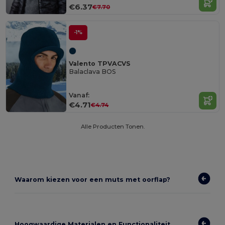
€6.37
€7.70
-1%
Valento TPVACVS
Balaclava BOS
Vanaf:
€4.71
€4.74
Alle Producten Tonen.
Waarom kiezen voor een muts met oorflap?
Hoogwaardige Materialen en Functionaliteit