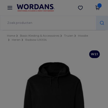
×
Wordans-app
Download app
Betere prijzen in de app!
Home
Basic Kleding & Accessoires
Truien
Hoodie
Heren
Radsow UXX04
W21