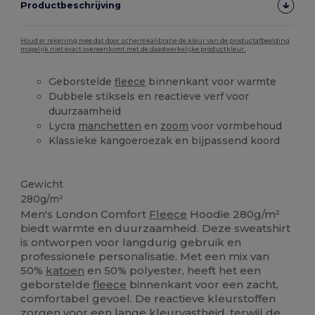
Productbeschrijving
Houd er rekening mee dat door schermkalibratie de kleur van de productafbeelding
mogelijk niet exact overeenkomt met de daadwerkelijke productkleur.
Geborstelde
fleece
binnenkant voor warmte
Dubbele stiksels en reactieve verf voor
duurzaamheid
Lycra
manchetten
en
zoom
voor vormbehoud
Klassieke kangoeroezak en bijpassend koord
Ruime voorraad
Gewicht
280g/m²
Men's London Comfort
Fleece
Hoodie 280g/m²
biedt warmte en duurzaamheid. Deze sweatshirt
is ontworpen voor langdurig gebruik en
professionele personalisatie. Met een mix van
50%
katoen
en 50% polyester, heeft het een
geborstelde
fleece
binnenkant voor een zacht,
comfortabel gevoel. De reactieve kleurstoffen
zorgen voor een lange kleurvastheid, terwijl de