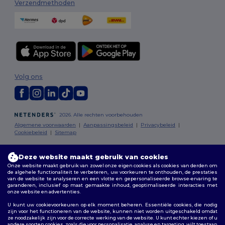
Verzendmethoden
Volg ons
2026. Alle rechten voorbehouden
Algemene voorwaarden
|
Aanpassingsbeleid
|
Privacybeleid
|
Cookiebeleid
|
Sitemap
Bruxelles
|
Anvers
|
Mortsel
|
Malines
|
Lierre
|
Turnhout
|
Geel
|
Deze website maakt gebruik van cookies
Herentals
|
Hoogstraten
|
Bruges
Onze website maakt gebruik van zowel onze eigen cookies als cookies van derden om
de algehele functionaliteit te verbeteren, uw voorkeuren te onthouden, de prestaties
van de website te analyseren en een vlotte en gepersonaliseerde browse-ervaring te
garanderen, inclusief op maat gemaakte inhoud, geoptimaliseerde interacties met
onze website en advertenties.
U kunt uw cookievoorkeuren op elk moment beheren. Essentiële cookies, die nodig
zijn voor het functioneren van de website, kunnen niet worden uitgeschakeld omdat
ze noodzakelijk zijn voor de correcte werking van de website. U kunt echter kiezen of u
andere soorten cookies, zoals die voor personalisatie, analyse en targeting, wilt toestaan