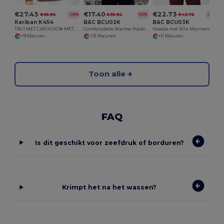
€27.43
€17.40
€22.73
€35.90
€35.92
€43.76
-24%
-52%
-48%
Kariban K454
B&C BCU02K
B&C BCU03K
TRUI MET CAPUCHON MET RITS
Comfortabele Warme Hoodie van B&C
Hoodie met Rits Mannen KING
+9 Kleuren
+21 Kleuren
+11 Kleuren
Toon alle
FAQ
Is dit geschikt voor zeefdruk of borduren?
Krimpt het na het wassen?