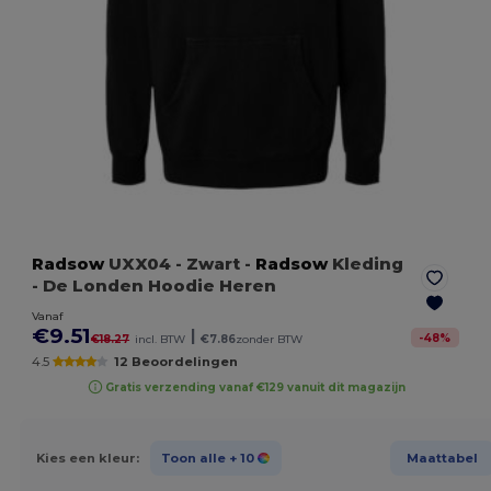
Radsow
UXX04
- Zwart
-
Radsow
Kleding
- De Londen Hoodie Heren
Vanaf
€9.51
|
-
48
%
€18.27
incl. BTW
€7.86
zonder BTW
4.5
12 Beoordelingen
Gratis verzending vanaf €129 vanuit dit magazijn
Kies een kleur:
Toon alle
+ 10
Maattabel