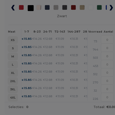
Zwart
1-7
8-23
24-71
72-143
144-287
288 +
Meer
Maat
Voorraad
Aantal
+
15.85
14.26
12.68
11.09
10.31
9.51
€
€
€
€
€
€
XS
73
+
15.85
14.26
12.68
11.09
10.31
9.51
€
€
€
€
€
€
S
744
+
15.85
14.26
12.68
11.09
10.31
9.51
€
€
€
€
€
€
M
503
+
15.85
14.26
12.68
11.09
10.31
9.51
€
€
€
€
€
€
L
453
+
15.85
14.26
12.68
11.09
10.31
9.51
€
€
€
€
€
€
XL
512
+
15.85
14.26
12.68
11.09
10.31
9.51
€
€
€
€
€
€
2XL
270
+
15.85
14.26
12.68
11.09
10.31
9.51
€
€
€
€
€
€
3XL
32
+
15.85
14.26
12.68
11.09
10.31
9.51
€
€
€
€
€
€
4XL
226
Selecties:
0
Totaal:
€0.0