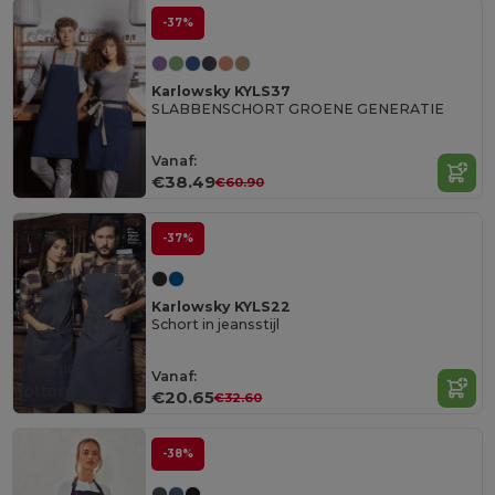
-37%
Karlowsky KYLS37
SLABBENSCHORT GROENE GENERATIE
Vanaf:
€38.49
€60.90
-37%
Karlowsky KYLS22
Schort in jeansstijl
Organic
Vanaf:
Cotton
€20.65
€32.60
-38%