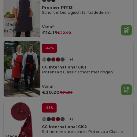
Premier PR113
Schort in biologisch fairtradedenim
Made
Vanaf:
in
DE
€14.19
€22.90
-42%
+1
CG International CI01
Potenza x Classic schort met ringen
Made
Vanaf:
in
DE
€20.20
€34.56
-26%
+1
CG International CI02
Set riemen voor schort Potenza x Classic
Made