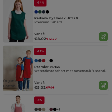
-34%
Radsow by Uneek UC920
Premium Tabard
Vanaf:
€8.02
€12.20
-29%
Premier PR145
Waterdichte schort met bovenstuk “Essential”
Organic
Vanaf:
Cotton
€5.02
€7.05
-9%
+1