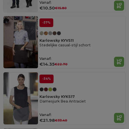
Vanaf:
€10.50
€15.80
-37%
Karlowsky KYVS11
Stedelijke casual-stijl schort
Vanaf:
€14.35
€22.70
-34%
Karlowsky KYKS17
Damesjurk Bea Antraciet
Vanaf:
€21.98
€33.40