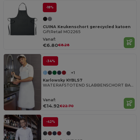
-18%
CUINA Keukenschort gerecycled katoen
GiftRetail MO2265
Vanaf:
€6.80
€8.28
-34%
+1
Karlowsky KYBLS7
WATERAFSTOTEND SLABBENSCHORT BASIC MET GESP
Vanaf:
€14.92
€22.70
-42%