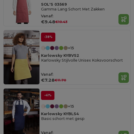
SOL'S 03569
Gamma Lang Schort Met Zakken
Vanaf:
€9.48
€10.43
-38%
+15
Karlowsky KYBVS2
Karlowsky Stijlvolle Unisex Koksvoorschort
Vanaf:
€7.28
€11.70
-41%
+15
Karlowsky KYBLS4
Basic schort met gesp
Vanaf: