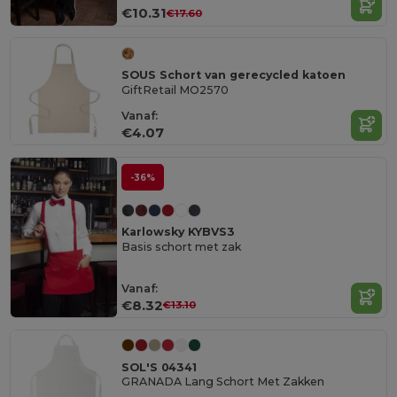
€10.31
€17.60
SOUS Schort van gerecycled katoen
GiftRetail MO2570
Vanaf:
€4.07
-36%
Karlowsky KYBVS3
Basis schort met zak
Vanaf:
€8.32
€13.10
SOL'S 04341
GRANADA Lang Schort Met Zakken