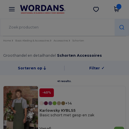
×
Wordans-app
Download app
Betere prijzen in de app!
Home
Basic Kleding & Accessoires
Accessoires
Schorten
Groothandel en detailhandel
Schorten Accessoires
Sorteren op
Filter
✓
41 results.
-40%
+14
Karlowsky KYBLS5
Basic schort met gesp en zak
Vanaf: