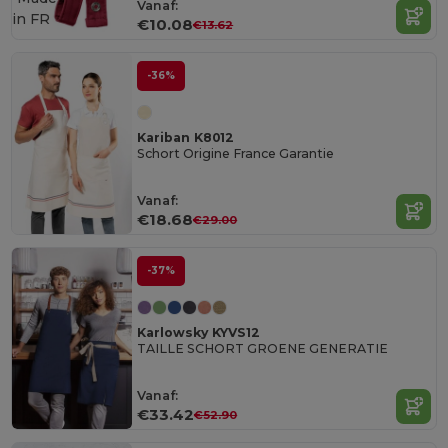
Vanaf:
in
FR
€10.08
€13.62
-36%
Kariban K8012
Schort Origine France Garantie
Vanaf:
€18.68
€29.00
-37%
Karlowsky KYVS12
TAILLE SCHORT GROENE GENERATIE
Vanaf:
€33.42
€52.90