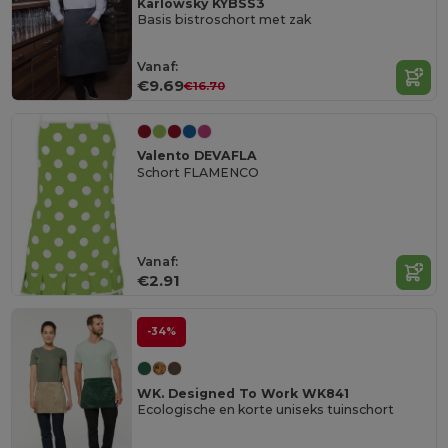
Karlowsky KYBSS3
Basis bistroschort met zak
Vanaf:
€9.69
€16.70
Valento DEVAFLA
Schort FLAMENCO
Vanaf:
€2.91
-34%
WK. Designed To Work WK841
Ecologische en korte uniseks tuinschort