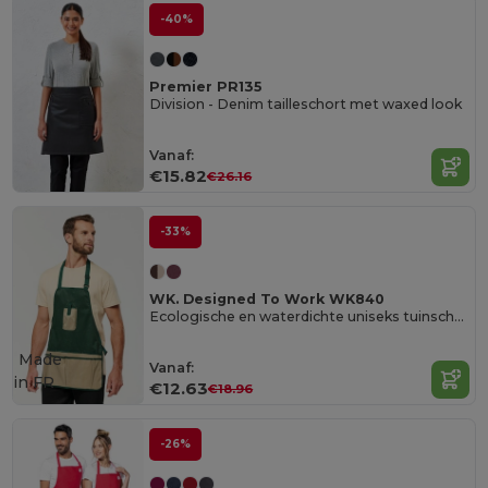
-40%
Premier PR135
Division - Denim tailleschort met waxed look
Vanaf:
€15.82
€26.16
-33%
WK. Designed To Work WK840
Ecologische en waterdichte uniseks tuinschort
Made
Vanaf:
in
FR
€12.63
€18.96
-26%