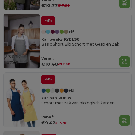
€10.77
€17.90
-41%
+15
Karlowsky KYBLS6
Basic Short Bib Schort met Gesp en Zak
Organic
Vanaf:
Cotton
€10.48
€17.90
-41%
+15
Kariban K8007
Schort met zak van biologisch katoen
Vanaf:
€9.42
€15.96