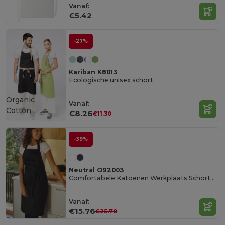
Vanaf:
€5.42
-27%
Kariban K8013
Ecologische unisex schort
Organic
Vanaf:
Cotton
€8.26
€11.30
-39%
Neutral O92003
Comfortabele Katoenen Werkplaats Schort voor Mannen
Vanaf:
€15.76
€25.70