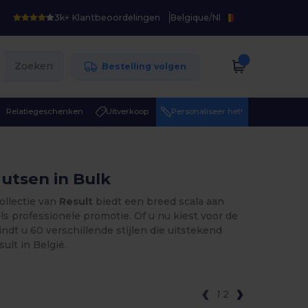
3k+ Klantbeoordelingen
Belgique
/
Nl
Zoeken
Bestelling volgen
Relatiegeschenken
Uitverkoop
Personaliseer het!
utsen in Bulk
ollectie van
Result
biedt een breed scala aan
ls professionele promotie. Of u nu kiest voor de
dt u 60 verschillende stijlen die uitstekend
ult in België.
1
2