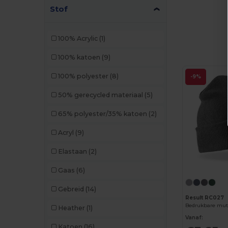
Neoblu
(2)
Stof
Neutral
(6)
100% Acrylic
(1)
Pen Duick
(6)
100% katoen
(9)
Piccolio
(1)
100% polyester
(8)
-9%
Radsow by Uneek
(1)
50% gerecycled materiaal
(5)
Result
(60)
65% polyester/35% katoen
(2)
Result Headwear
(1)
Acryl
(9)
SOL'S
(16)
Elastaan
(2)
Spiro
(1)
Gaas
(6)
Stamina
(21)
Gebreid
(14)
Timberland
(2)
Result RC027
Bedrukbare muts
Heather
(1)
Valento
(52)
Vanaf:
Katoen
(16)