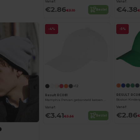
Vanaf:
Vanaf:
€2.86
€4.38
Bestel
€3.10
€
-4%
-5%
+12
RESULT RC08
Result RC081
Memphis Petvan geborsteld katoen met Laag Profiel
Vanaf:
Vanaf:
€2.86
€3.41
Bestel
€
€3.56