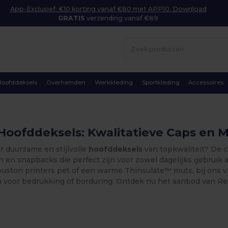
App-Exclusief: €10 korting vanaf €80 met APP10. Download
GRATIS
verzending vanaf €89
Hoofddeksels
Overhemden
Werkkleding
Sportkleding
Accessoires
Hoofddeksels: Kwalitatieve Caps en M
r duurzame en stijlvolle
hoofddeksels
van topkwaliteit? De c
 en snapbacks die perfect zijn voor zowel dagelijks gebruik a
uston printers pet of een warme Thinsulate™ muts, bij ons vin
n voor bedrukking of borduring. Ontdek nu het aanbod van Res