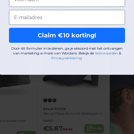
Result RC033
Result RC08
Wollige ski muts met Thinsulate™ isolatie
HOUSTON 5-PA
Email
Vanaf:
Vanaf:
€4.38
€1.98
Bestel
€5.05
€2
Claim €10 korting!
-42%
-4%
Door dit formulier in te dienen, ga je akkoord met het ontvangen
van marketing-e-mails van Wordans. Bekijk de
Voorwaarden
​
&
Privacyverklaring
.
Result RC036
Warme Fleece Muts met Oorkleppen voor Heren
 in dubbel tricot
Vanaf:
€5.67
Bestel
€9.70