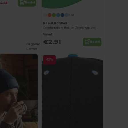
Bestel
4.48
+10
Result RC084X
Comfortabele Boston Zonnekap van Result
Vanaf:
€2.91
Bestel
Organic
Cotton
-12%