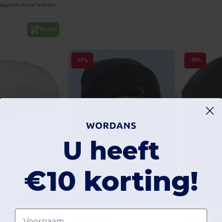
Aan 2 kanten draagbare muts fashion fit
Bestel
-13%
-31%
U heeft
+11
€10 korting!
ukkers huisdier
Bestel
02
Voornaam