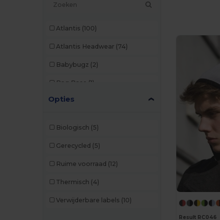
Atlantis
(100)
Atlantis Headwear
(74)
Babybugz
(2)
Bag Base
(1)
Opties
Beechfield
(286)
Black&Match
(2)
Biologisch
(5)
Build Your Brand
(2)
Gerecycled
(5)
Carhartt
(2)
Ruime voorraad
(12)
Egotier
(28)
Thermisch
(4)
Elevate
(1)
Verwijderbare labels
(10)
Elevate Essentials
(13)
Result RC046