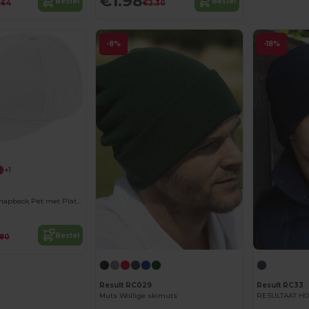
€1.98
Bestel
Bestel
.64
€2.30
-8%
-18%
+1
Bronx Original Snapback Pet met Platte Klep
Bestel
.80
Result RC029
Result RC33
Muts Wollige skimuts