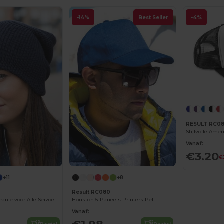
-14%
Best Seller
-4%
RESULT RC0
Stijlvolle Ame
Vanaf:
€3.20
€
+11
+8
Result RC080
Trendy Zachte Beanie voor Alle Seizoenen
Houston 5-Paneels Printers Pet
Vanaf: