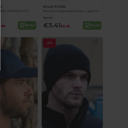
0X
Result RC081X
NEL PRINTERS PET
Memphis Geborsteld Katoen Laag Profiel Pet
Vanaf:
€3.41
Bestel
Bestel
.89
€3.45
-21%