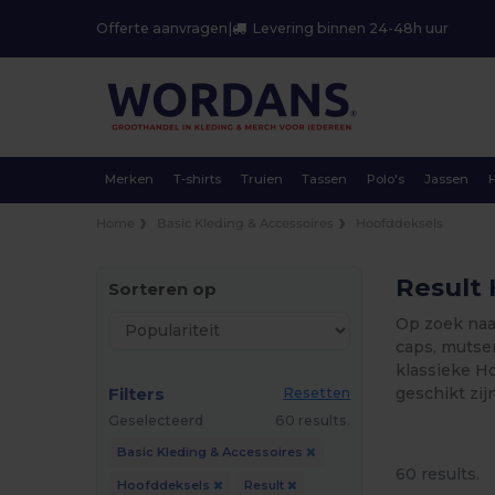
Offerte aanvragen
|
Levering binnen 24-48h uur
Merken
T-shirts
Truien
Tassen
Polo's
Jassen
Home
Basic Kleding & Accessoires
Hoofddeksels
Result 
Sorteren op
Op zoek naa
caps, mutsen
klassieke Ho
Filters
geschikt zij
Resetten
Geselecteerd
60 results.
Basic Kleding & Accessoires
60 results.
Hoofddeksels
Result