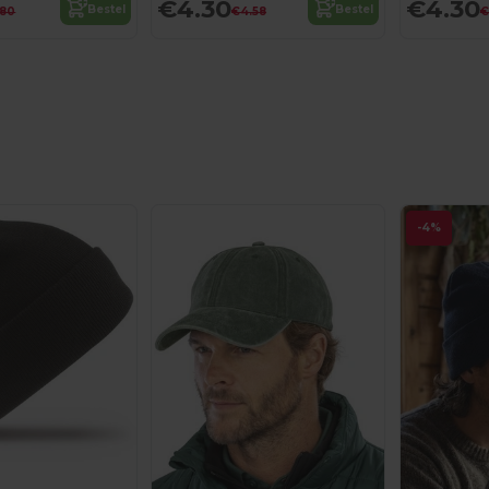
€4.30
€4.30
Bestel
Bestel
.80
€4.58
€
-4%