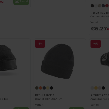
Bestel
.02
Result RC085
Comfortabele 
Vanaf:
€6.27
€
-6%
-4%
RESULT RC133
RESULT RC0
 dikte
Bonnet THINSULATE™
Amerikaanse gl
Vanaf:
Vanaf: