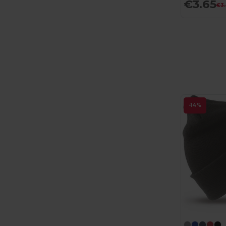
€3.65
€3
-14%