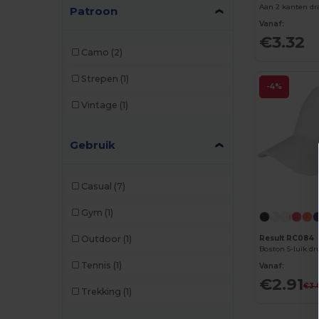
Patroon
Elevate Life
(9)
Vanaf:
€3.32
Elevate NXT
(4)
Camo
(2)
Flexfit
(159)
Strepen
(1)
-4%
GiftRetail
(29)
Vintage
(1)
Herock
(1)
Gebruik
JSP
(2)
K-up
(143)
Casual
(7)
Karlowsky
(2)
Gym
(1)
Korntex
(2)
Result RC084
Outdoor
(1)
Larkwood
(3)
Boston 5-luik dr
Tennis
(1)
Vanaf:
Malfini
(11)
€2.91
€3.
Trekking
(1)
Napapijri
(1)