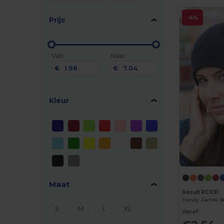
-4%
Prijs
Van
Naar
€
€
Kleur
Maat
Result RC031
S
M
L
XL
Vanaf: