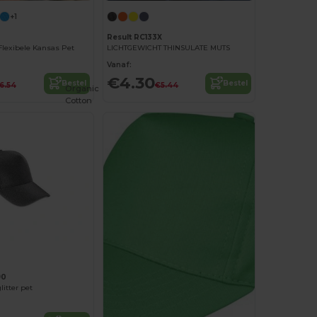
+1
Result RC133X
Flexibele Kansas Pet
LICHTGEWICHT THINSULATE MUTS
Vanaf:
€4.30
Bestel
Bestel
6.54
€5.44
Organic
Cotton
90
itter pet