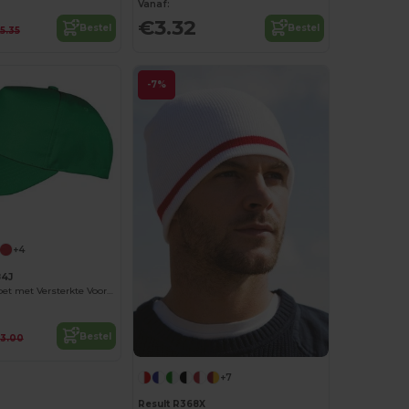
Vanaf:
€3.32
Bestel
Bestel
5.35
-7%
+4
4J
Boston Kinderpet met Versterkte Voorzijde
Bestel
3.00
+7
Result R368X