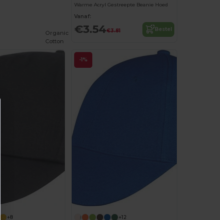
Warme Acryl Gestreepte Beanie Hoed
Vanaf:
€3.54
Bestel
€3.81
Organic
Cotton
-1%
+8
+12