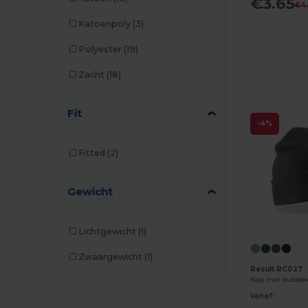
€3.65
Velilla
(1)
€4
Katoenpoly
(3)
WK. Designed To Work
(3)
Polyester
(19)
Zacht
(18)
Fit
-4%
Fitted
(2)
Gewicht
Lichtgewicht
(1)
Zwaargewicht
(1)
Result RC027
Kap met dubbele
Vanaf: