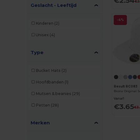
€2.54
€2
Geslacht - Leeftijd
-4%
Kinderen
(2)
Unisex
(4)
Type
Bucket Hats
(2)
Hoofdbanden
(1)
Result RC083
Mutsen & beanies
(29)
Vanaf:
€3.65
Petten
(28)
€3
Merken