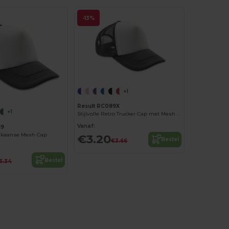
-13%
+1
Result RC089X
+1
Stijlvolle Retro Trucker Cap met Mesh Design
Vanaf:
89
rikaanse Mesh Cap
€3.20
Bestel
€3.66
Bestel
3.34