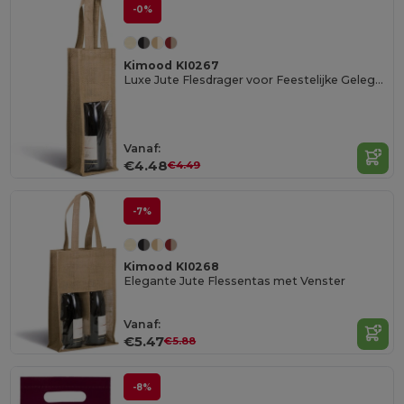
-0%
Kimood KI0267
Luxe Jute Flesdrager voor Feestelijke Gelegenheden
Vanaf:
€4.48
€4.49
-7%
Kimood KI0268
Elegante Jute Flessentas met Venster
Vanaf:
€5.47
€5.88
-8%