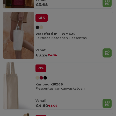
€3.68
-25%
Westford mill WM620
Fairtrade Katoenen Flessentas
Vanaf:
€3.24
€4.34
-9%
Kimood KI0269
Flessentas van canvaskatoen
Vanaf:
€4.60
€5.04