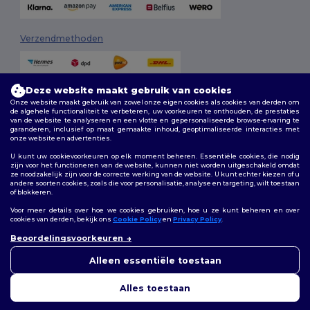
Verzendmethoden
Deze website maakt gebruik van cookies
Onze website maakt gebruik van zowel onze eigen cookies als cookies van derden om
de algehele functionaliteit te verbeteren, uw voorkeuren te onthouden, de prestaties
van de website te analyseren en een vlotte en gepersonaliseerde browse-ervaring te
garanderen, inclusief op maat gemaakte inhoud, geoptimaliseerde interacties met
onze website en advertenties.
Volg ons
U kunt uw cookievoorkeuren op elk moment beheren. Essentiële cookies, die nodig
zijn voor het functioneren van de website, kunnen niet worden uitgeschakeld omdat
ze noodzakelijk zijn voor de correcte werking van de website. U kunt echter kiezen of u
andere soorten cookies, zoals die voor personalisatie, analyse en targeting, wilt toestaan
of blokkeren.
2026. Alle rechten voorbehouden
Algemene voorwaarden
|
Aanpassingsbeleid
|
Privacybeleid
|
Voor meer details over hoe we cookies gebruiken, hoe u ze kunt beheren en over
Cookiebeleid
|
Sitemap
cookies van derden, bekijk ons
Cookie Policy
en
Privacy Policy
.
👋
Hallo
Beoordelingsvoorkeuren
Als u vragen of opmerkingen
Bruxelles
|
Anvers
|
Mortsel
|
Malines
|
Lierre
|
Turnhout
|
Geel
|
heeft, kunt u op elk gewenst
Alleen essentiële toestaan
Herentals
|
Hoogstraten
|
Bruges
moment contact met ons
opnemen. Onze chatbot staat
Alles toestaan
voor u klaar.