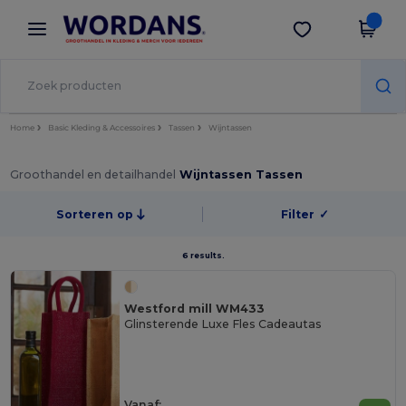
×
Wordans-app
Download app
Betere prijzen in de app!
Home
Basic Kleding & Accessoires
Tassen
Wijntassen
Groothandel en detailhandel
Wijntassen Tassen
Sorteren op
Filter
✓
6 results.
Westford mill WM433
Glinsterende Luxe Fles Cadeautas
Vanaf: