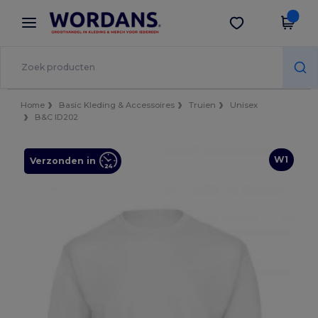
×
Wordans-app
Download app
Betere prijzen in de app!
Home
Basic Kleding & Accessoires
Truien
Unisex
B&C ID202
W1
Verzonden in