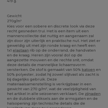
419 g.
Personaliseren
Gewicht
270g/m²
Kies voor een sobere en discrete look via deze
recht gesneden trui. Het is een item uit een
mannencollectie dat nuttig en aangenaam zal
zijn door zijn uiterlijk en praktische nut. Het ziet er
geweldig uit met zijn ronde kraag en heeft een
1x1
elastaan
rib op de onderrand, de handvaten
en de kraag. Heren zijn vooral dol op de
aangezette mouwen en de rechte snit, omdat
deze details de mannelijke lichaamsvorm
versterken. De stof is gemaakt van 50%
katoen
en
50% polyester, zodat hij zowel slijtvast als zacht is
bij dagelijks gebruik. Deze
materiaalsamenstelling is verkrijgbaar in een
gewicht van 270 g/m², wat de veelzijdigheid van
het artikel in alle seizoenen verklaart. De
zijnaden
en de dubbele stiksels aan de armsgaten en de
halsopening zijn technische details die de