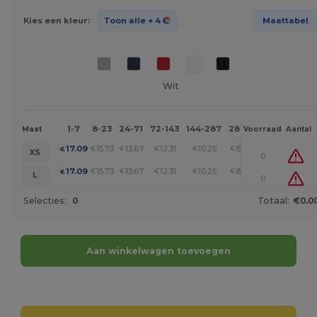
Kies een kleur:
Toon alle
+ 4
Maattabel
Wit
1-7
8-23
24-71
72-143
144-287
288 +
Meer
Maat
Voorraad
Aantal
+
17.09
15.73
13.67
12.31
10.25
8.89
€
€
€
€
€
€
XS
0
+
17.09
15.73
13.67
12.31
10.25
8.89
€
€
€
€
€
€
L
0
Selecties:
0
Totaal:
€0.0
Aan winkelwagen toevoegen
Personaliseer het!