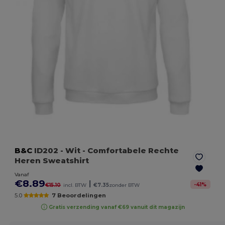
B&C
ID202
- Wit
- Comfortabele Rechte
Heren Sweatshirt
Vanaf
€8.89
|
-
41
%
€15.10
incl. BTW
€7.35
zonder BTW
5.0
7 Beoordelingen
Gratis verzending vanaf €69 vanuit dit magazijn