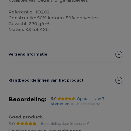
kwaliteit van deze trui garanderen.
Referentie : ID202
Constructie: 50% katoen, 50% polyester
Gewicht: 270 g/m².
Maten: XS tot 4XL
Verzendinformatie
Klantbeoordelingen van het product
Beoordeling:
5.0
Op basis van 7
stemmen
33241 items verkocht
Goed product.
5.0
Beoordeling door Stéphane P.
Voldoet aan mijn verwachtingen.