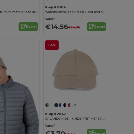
K-up KP304
Warme Gebreide Muts met Geribbelde Rand
Waterbestendige Outdoor Hoed met Ventilatie
Vanaf:
€14.56
Bestel
Bestel
€24.36
-14%
+2
K-up KP042
ORLANDO KIDS - KINDERPET MET 6 PANELEN
Vanaf:
€3.70
Bestel