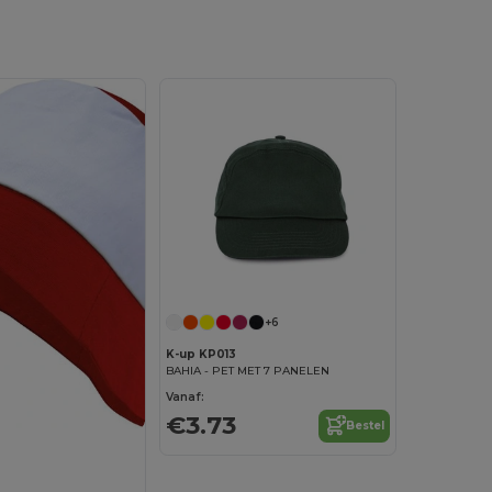
+6
K-up KP013
BAHIA - PET MET 7 PANELEN
Vanaf:
€3.73
Bestel