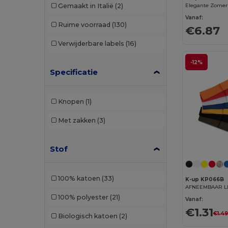
Gemaakt in Italië
(2)
Egotier
(28)
Vanaf:
Ruime voorraad
(130)
€6.87
Elevate
(1)
Verwijderbare labels
(16)
Elevate Essentials
(13)
-12%
Specificatie
Elevate Life
(9)
Elevate NXT
(4)
Knopen
(1)
Flexfit
(159)
Met zakken
(3)
GiftRetail
(29)
Stof
Herock
(1)
JSP
(2)
100% katoen
(33)
K-up KP066B
K-up
(143)
100% polyester
(21)
Vanaf:
Karlowsky
(2)
€1.31
€1.4
Biologisch katoen
(2)
Korntex
(2)