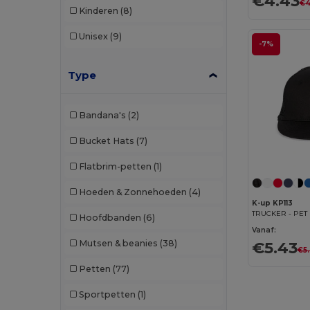
€4.43
€4
Kinderen
(8)
Unisex
(9)
-7%
Type
Bandana's
(2)
Bucket Hats
(7)
Flatbrim-petten
(1)
Hoeden & Zonnehoeden
(4)
K-up KP113
TRUCKER - PET
Hoofdbanden
(6)
Vanaf:
Mutsen & beanies
(38)
€5.43
€5.
Petten
(77)
Sportpetten
(1)