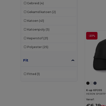
Gebreid
(4)
Larkwood
(3)
Gekamd katoen
(2)
Malfini
(11)
Katoen
(41)
Napapijri
(1)
Katoenpoly
(5)
Neoblu
(2)
-23%
Keperstof
(21)
Neutral
(6)
Polyester
(25)
Pen Duick
(6)
Piccolio
(1)
Fit
Radsow by Uneek
(1)
Fitted
(1)
Result
(60)
Result Headwear
(1)
K-up KP205
HEREN SPORTP
SOL'S
(16)
Vanaf:
Spiro
(1)
€6.19