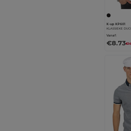
K-up KP601
KLASSIEKE DUC
Vanaf:
€8.73
€14