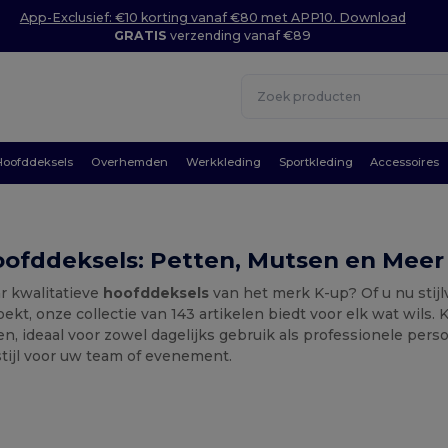
App-Exclusief: €10 korting vanaf €80 met APP10. Download
GRATIS
verzending vanaf €89
Hoofddeksels
Overhemden
Werkkleding
Sportkleding
Accessoires
oofddeksels: Petten, Mutsen en Meer
r kwalitatieve
hoofddeksels
van het merk K-up? Of u nu stij
ekt, onze collectie van 143 artikelen biedt voor elk wat wils. 
, ideaal voor zowel dagelijks gebruik als professionele perso
stijl voor uw team of evenement.