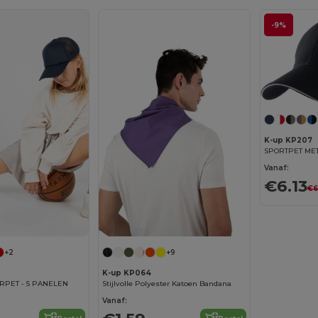
-9%
K-up KP207
SPORTPET ME
Vanaf:
€6.13
€6
+2
+9
K-up KP064
PET - 5 PANELEN
Stijlvolle Polyester Katoen Bandana
Vanaf: