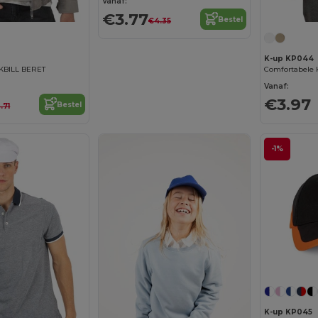
Vanaf:
€3.77
Bestel
€4.35
K-up KP044
KBILL BERET
Vanaf:
€3.97
Bestel
.71
-1%
K-up KP045