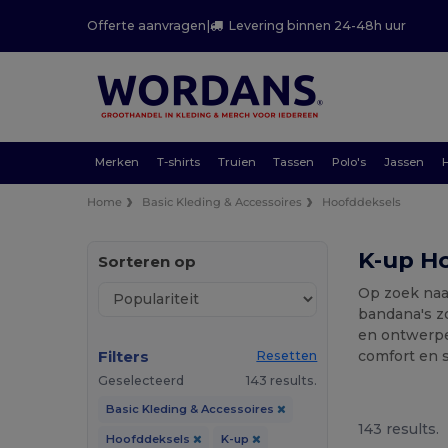
Offerte aanvragen
|
Levering binnen 24-48h uur
Merken
T-shirts
Truien
Tassen
Polo's
Jassen
Home
Basic Kleding & Accessoires
Hoofddeksels
K-up H
Sorteren op
Op zoek naa
bandana's zo
en ontwerpen
Filters
comfort en 
Resetten
Geselecteerd
143 results.
Basic Kleding & Accessoires
143 results.
Hoofddeksels
K-up