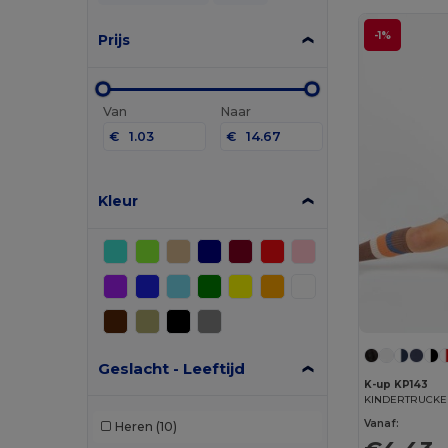
-1%
Prijs
Van
Naar
€
€
Kleur
Geslacht - Leeftijd
K-up KP143
KINDERTRUCKER
Vanaf:
Heren
(10)