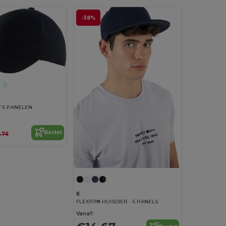
-38%
T 6 PANELEN
Bestel
.76
K
FLEXFIT®-HUISDIER - 5 PANELS
Vanaf: