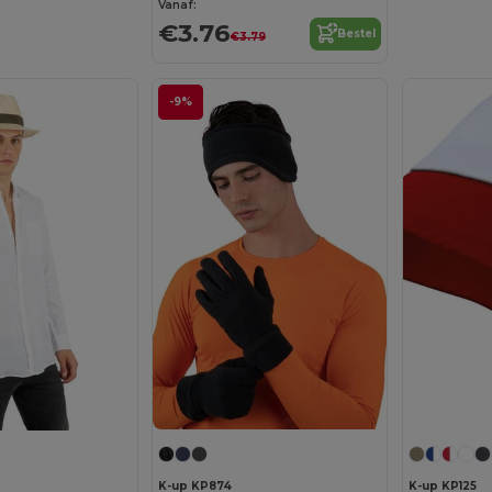
Vanaf:
€3.76
Bestel
€3.79
-9%
K-up KP874
K-up KP125