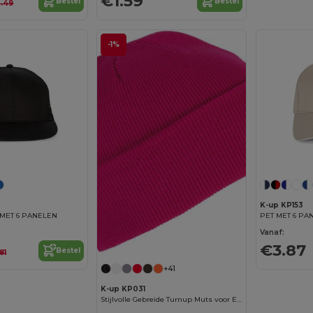
€1.59
Bestel
Bestel
.49
-1%
K-up KP153
 MET 6 PANELEN
Vanaf:
€3.87
Bestel
81
+41
K-up KP031
Stijlvolle Gebreide Turnup Muts voor Elke Outfit