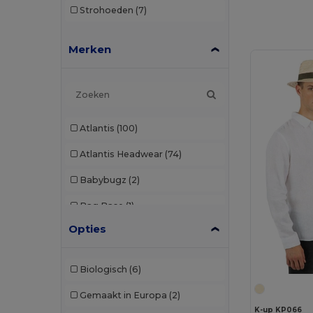
Strohoeden
(7)
Merken
Atlantis
(100)
Atlantis Headwear
(74)
Babybugz
(2)
Bag Base
(1)
Opties
Beechfield
(286)
Black&Match
(2)
Biologisch
(6)
Build Your Brand
(2)
Gemaakt in Europa
(2)
Carhartt
(2)
K-up KP066