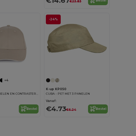
€14.67
Bestel
€23.83
-24%
+4
K-up KP050
PET MET 6 PANELEN EN CONTRASTERENDE BIES
CUBA - PET MET 3 PANELEN
Vanaf:
€4.73
Bestel
Bestel
€6.24