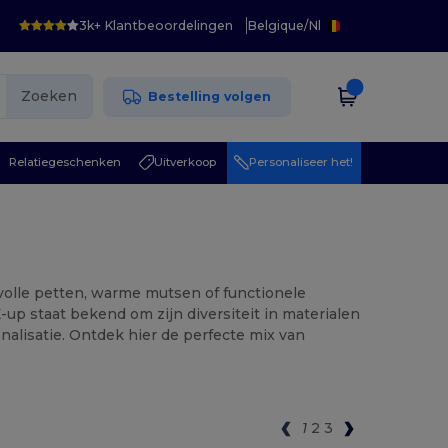
3k+ Klantbeoordelingen
Belgique
/
Nl
Zoeken
Bestelling volgen
Relatiegeschenken
Uitverkoop
Personaliseer het!
lvolle petten, warme mutsen of functionele
K-up staat bekend om zijn diversiteit in materialen
nalisatie. Ontdek hier de perfecte mix van
1
2
3