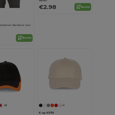
Vanaf:
€2.98
Bestel
Comfortabele Katoenen Bandana voor Mannen en Vrouwen
Bestel
+8
+1
K-up KP119