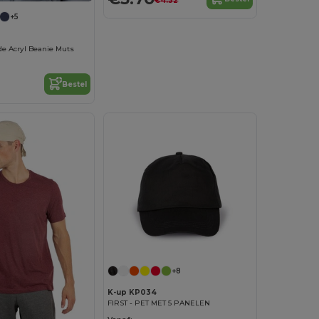
€4.32
+5
e Acryl Beanie Muts
Bestel
+8
K-up KP034
FIRST - PET MET 5 PANELEN