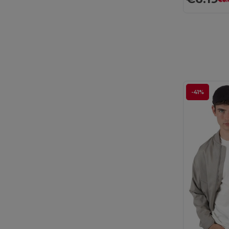
€8.
Stamina
(21)
Timberland
(2)
Valento
(52)
Velilla
(1)
WK. Designed To Work
(3)
-41%