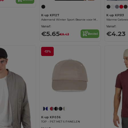
00
K-up KP127
K-up KP513
Ademend Winter Sport Beanie voor Multisport
Warme Gebreid
Vanaf:
Vanaf:
€5.65
€4.23
Bestel
€9.43
-13%
K-up KP036
TOP - PET MET 6 PANELEN