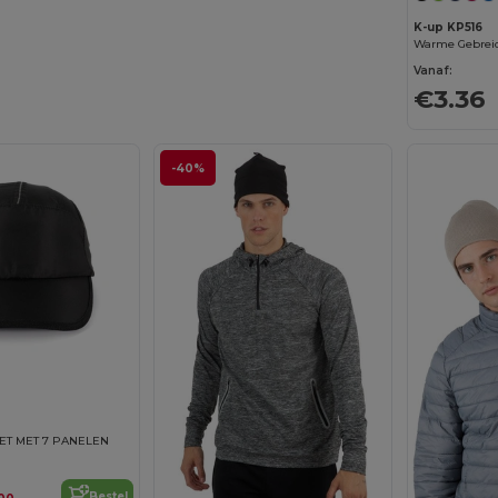
K-up KP516
Vanaf:
€3.36
-40%
ET MET 7 PANELEN
Bestel