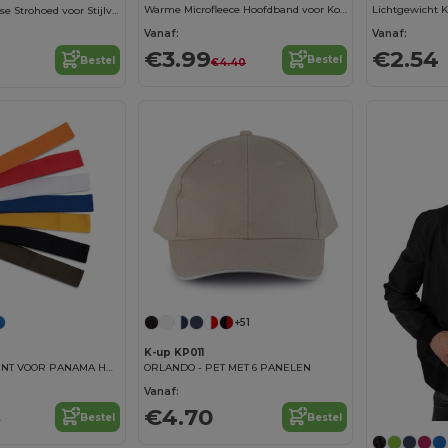
Warme Microfleece Hoofdband voor Koude Dagen
Lichtgewicht K
Elegante Zomerse Strohoed voor Stijlvolle Dagen
Vanaf:
Vanaf:
€3.99
€2.54
Bestel
Bestel
€4.40
+51
K-up KP011
AFNEEMBAAR LINT VOOR PANAMA HOED
ORLANDO - PET MET 6 PANELEN
Vanaf:
€4.70
Bestel
Bestel
9