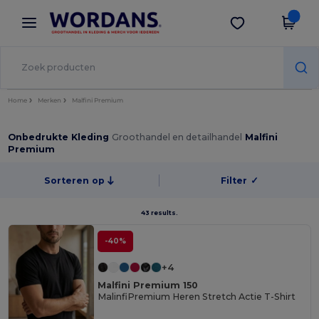
×
Wordans-app
Download app
Betere prijzen in de app!
Home
Merken
Malfini Premium
Onbedrukte Kleding
Groothandel en detailhandel
Malfini
Premium
Sorteren op
Filter
✓
43 results.
-40%
+4
Malfini Premium 150
MalinfiPremium Heren Stretch Actie T-Shirt