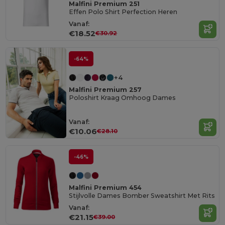
Malfini Premium 251
Effen Polo Shirt Perfection Heren
Vanaf:
€18.52
€30.92
-64%
+4
Malfini Premium 257
Poloshirt Kraag Omhoog Dames
Vanaf:
€10.06
€28.10
-46%
Malfini Premium 454
Stijlvolle Dames Bomber Sweatshirt Met Rits
Vanaf:
€21.15
€39.00