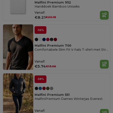
Malfini Premium 952
Handdoek Bamboo Uniseks
Vanaf:
€8.21
€20.18
-56%
Malfini Premium 700
Comfortabele Slim Fit V-hals T-shirt met Stretch
Vanaf:
€5.74
€13.06
-58%
Malfini Premium 551
MalfiniPremium Dames Winterjas Everest
Vanaf: