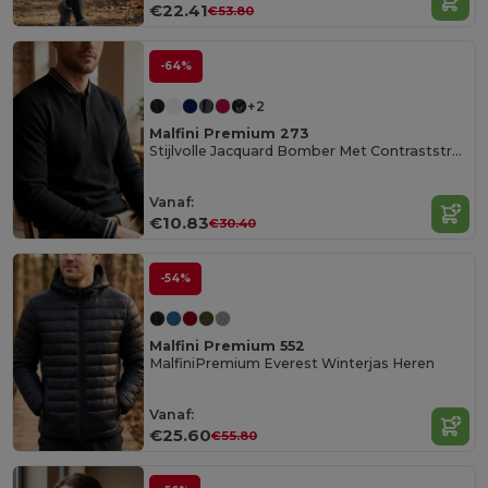
€22.41
€53.80
-64%
+2
Malfini Premium 273
Stijlvolle Jacquard Bomber Met Contraststrepen
Vanaf:
€10.83
€30.40
-54%
Malfini Premium 552
MalfiniPremium Everest Winterjas Heren
Vanaf:
€25.60
€55.80