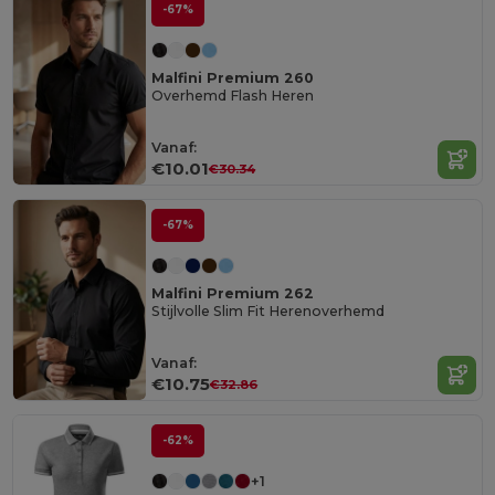
-67%
Malfini Premium 260
Overhemd Flash Heren
Vanaf:
€10.01
€30.34
-67%
Malfini Premium 262
Stijlvolle Slim Fit Herenoverhemd
Vanaf:
€10.75
€32.86
-62%
+1