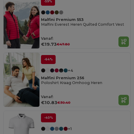
-59%
Malfini Premium 553
Malfini Everest Heren Quilted Comfort Vest
Vanaf:
€19.73
€47.80
-64%
+4
Malfini Premium 256
Poloshirt Kraag Omhoog Heren
Vanaf:
€10.83
€30.40
-40%
+1