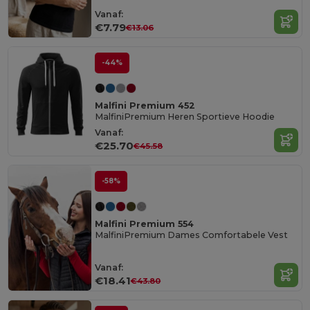
Vanaf:
€7.79
€13.06
-44%
Malfini Premium 452
MalfiniPremium Heren Sportieve Hoodie
Vanaf:
€25.70
€45.58
-58%
Malfini Premium 554
MalfiniPremium Dames Comfortabele Vest
Vanaf:
€18.41
€43.80