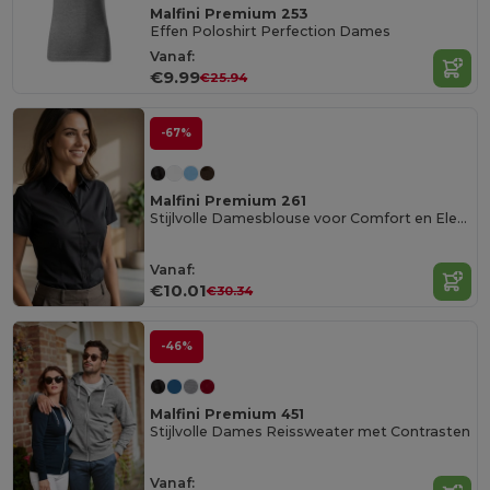
Malfini Premium 253
Effen Poloshirt Perfection Dames
Vanaf:
€9.99
€25.94
-67%
Malfini Premium 261
Stijlvolle Damesblouse voor Comfort en Elegantie
Vanaf:
€10.01
€30.34
-46%
Malfini Premium 451
Stijlvolle Dames Reissweater met Contrasten
Vanaf: