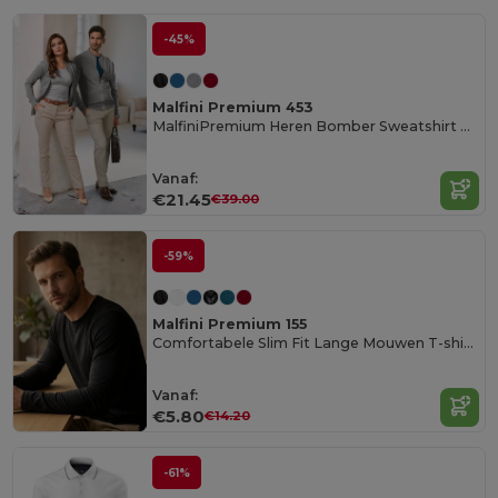
-45%
Malfini Premium 453
MalfiniPremium Heren Bomber Sweatshirt Met Rits
Vanaf:
€21.45
€39.00
-59%
Malfini Premium 155
Comfortabele Slim Fit Lange Mouwen T-shirt Heren
Vanaf:
€5.80
€14.20
-61%