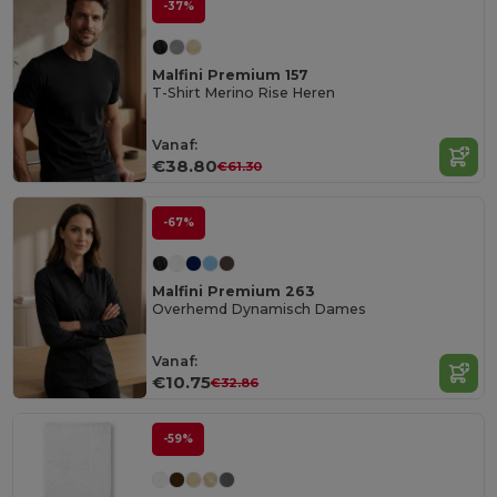
-37%
Malfini Premium 157
T-Shirt Merino Rise Heren
Vanaf:
€38.80
€61.30
-67%
Malfini Premium 263
Overhemd Dynamisch Dames
Vanaf:
€10.75
€32.86
-59%