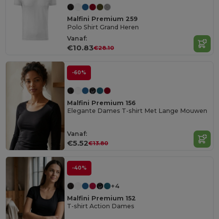
Malfini Premium 259
Polo Shirt Grand Heren
Vanaf:
€10.83
€28.10
-60%
Malfini Premium 156
Elegante Dames T-shirt Met Lange Mouwen
Vanaf:
€5.52
€13.80
-40%
+4
Malfini Premium 152
T-shirt Action Dames