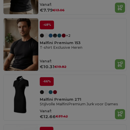
Vanaf:
€7.79
€13.06
-48%
+2
Malfini Premium 153
T-shirt Exclusive Heren
Vanaf:
€10.31
€19.82
-66%
Malfini Premium 271
Stijlvolle MalfiniPremium Jurk voor Dames
Vanaf:
€12.66
€37.42