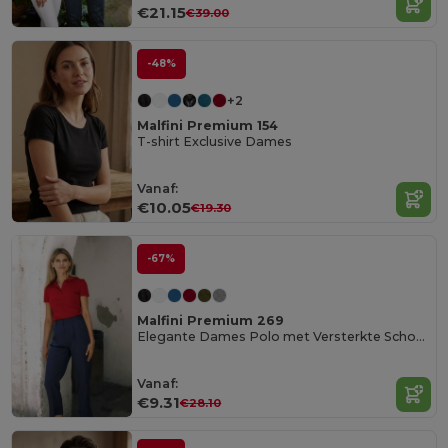
€21.15
€39.00
-48%
+2
Malfini Premium 154
T-shirt Exclusive Dames
Vanaf:
€10.05
€19.30
-67%
Malfini Premium 269
Elegante Dames Polo met Versterkte Schoudernaden
Vanaf:
€9.31
€28.10