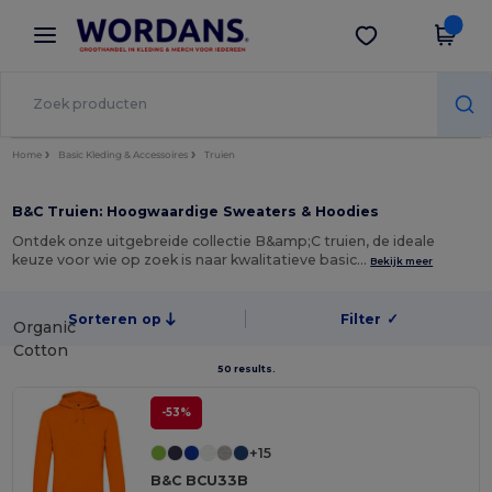
×
Wordans-app
Download app
Betere prijzen in de app!
Home
Basic Kleding & Accessoires
Truien
B&C Truien: Hoogwaardige Sweaters & Hoodies
Ontdek onze uitgebreide collectie B&amp;C truien, de ideale
keuze voor wie op zoek is naar kwalitatieve basic…
Bekijk meer
Sorteren op
Filter
✓
Organic
Cotton
50 results.
-53%
+15
B&C BCU33B