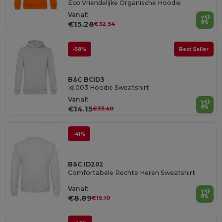
Eco Vriendelijke Organische Hoodie
Vanaf:
€15.28
€32.54
-58%
Best Seller
B&C BCID3
Id.003 Hoodie Sweatshirt
Vanaf:
€14.15
€33.40
-41%
B&C ID202
Comfortabele Rechte Heren Sweatshirt
Vanaf:
€8.89
€15.10