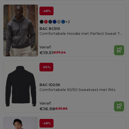
-48%
+2
B&C BC510
Comfortabele Hoodie met Perfect Sweat Technologie
Vanaf:
€19.51
€37.24
-50%
B&C ID206
Comfortabele 50/50 Sweatvest met Rits
Vanaf:
€16.98
€33.86
-48%