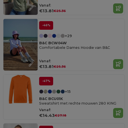
Vanaf:
€13.81
€25.36
-46%
+29
B&C BCW04W
Comfortabele Dames Hoodie van B&C
Vanaf:
€13.81
€25.36
-47%
+15
B&C BCU01K
Sweatshirt met rechte mouwen 280 KING
Vanaf:
€14.43
€27.18