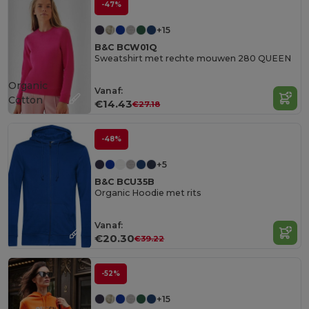
-47%
+15
B&C BCW01Q
Sweatshirt met rechte mouwen 280 QUEEN
Organic
Vanaf:
Cotton
€14.43
€27.18
-48%
+5
B&C BCU35B
Organic Hoodie met rits
Vanaf:
€20.30
€39.22
-52%
+15