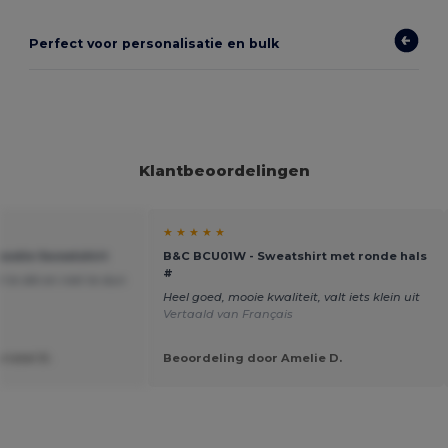
Perfect voor personalisatie en bulk
Klantbeoordelingen
★ ★ ★ ★ ★
Hoodie Sweatshirt
B&C BCU01W - Sweatshirt met ronde hals
#
 te dik en niet te dun
Heel goed, mooie kwaliteit, valt iets klein uit
Vertaald van Français
istel D.
Beoordeling door Amelie D.