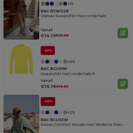
+15
B&C BCW32B
Dames Sweatshirt met ronde hals
Vanaf:
€14.19
€25.68
-45%
+29
B&C BCU01W
Sweatshirt met ronde hals #
Vanaf:
€10.16
€18.60
-46%
+29
B&C BCU03W
Unisex Comfort Hoodie met Moderne Pasvorm