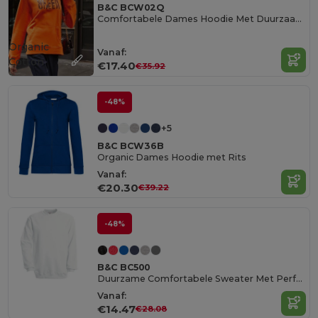
B&C BCW02Q
Comfortabele Dames Hoodie Met Duurzaamheid
Organic
Vanaf:
Cotton
€17.40
€35.92
-48%
+5
B&C BCW36B
Organic Dames Hoodie met Rits
Vanaf:
€20.30
€39.22
-48%
B&C BC500
Duurzame Comfortabele Sweater Met Perfecte Pasvorm
Vanaf:
€14.47
€28.08