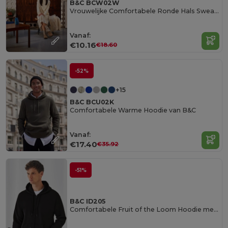
B&C BCW02W
Vrouwelijke Comfortabele Ronde Hals Sweatshirt
Vanaf:
€10.16
€18.60
-52%
+15
B&C BCU02K
Comfortabele Warme Hoodie van B&C
Vanaf:
€17.40
€35.92
-51%
B&C ID205
Comfortabele Fruit of the Loom Hoodie met Rits