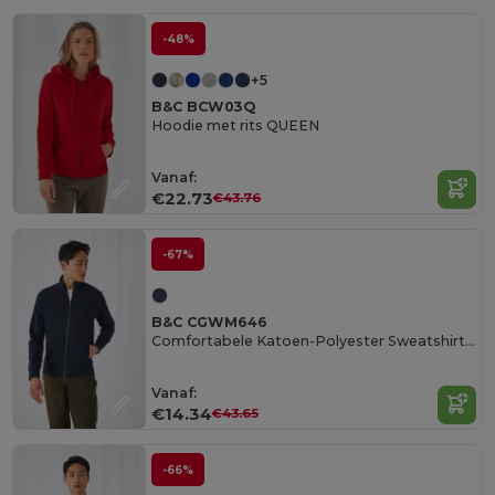
-48%
+5
B&C BCW03Q
Hoodie met rits QUEEN
Vanaf:
€22.73
€43.76
-67%
B&C CGWM646
Comfortabele Katoen-Polyester Sweatshirt Met Rits
Vanaf:
€14.34
€43.65
-66%