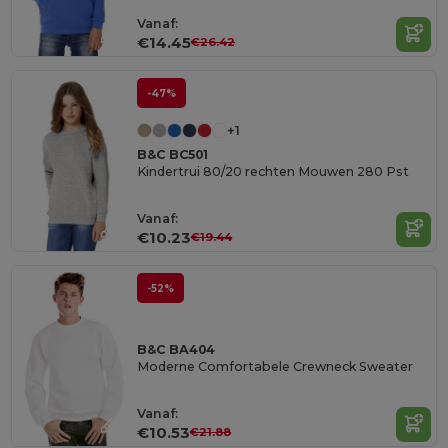
Vanaf:
€14.45
€26.42
-47%
+1
B&C BC501
Kindertrui 80/20 rechten Mouwen 280 Pst
Vanaf:
€10.23
€19.44
-52%
B&C BA404
Moderne Comfortabele Crewneck Sweater
Vanaf:
€10.53
€21.88