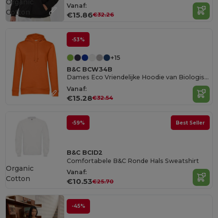
Organic
Vanaf:
Cotton
€15.86
€32.26
-53%
+15
B&C BCW34B
Dames Eco Vriendelijke Hoodie van Biologisch Katoen
Vanaf:
€15.28
€32.54
-59%
Best Seller
B&C BCID2
Comfortabele B&C Ronde Hals Sweatshirt
Organic
Vanaf:
Cotton
€10.53
€25.70
-45%