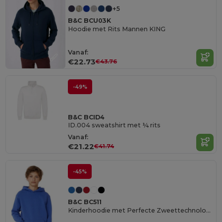
+5
B&C BCU03K
Hoodie met Rits Mannen KING
Vanaf:
€22.73
€43.76
-49%
B&C BCID4
ID.004 sweatshirt met ¼ rits
Vanaf:
€21.22
€41.74
-45%
B&C BC511
Kinderhoodie met Perfecte Zweettechnologie