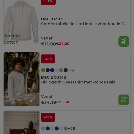
-46%
B&C ID203
Comfortabele Unisex Hoodie voor Koude Dagen
Organic
Vanaf:
Cotton
€11.98
€22.00
-45%
+15
B&C BCU31B
Biologisch Sweatshirt met Ronde Hals
Vanaf:
€14.19
€25.68
-45%
+29