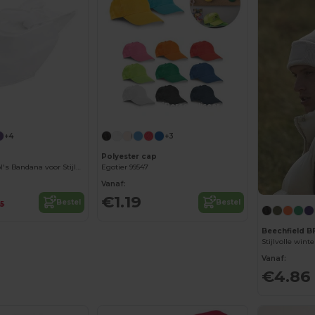
Personaliseer het!
+4
+3
Polyester cap
Comfortabele Sol's Bandana voor Stijlvolle Looks
Egotier 99547
Vanaf:
€1.19
Bestel
Bestel
25
Beechfield B
Stijlvolle win
Vanaf:
€4.86