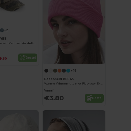
+2
F655
Retro Stijl Katoenen Pet met Verstelbare Gesp
Bestel
9.60
+48
Beechfield BF045
Warme Wintermuts met Flap voor Extra Comfort
Vanaf:
€3.80
Bestel