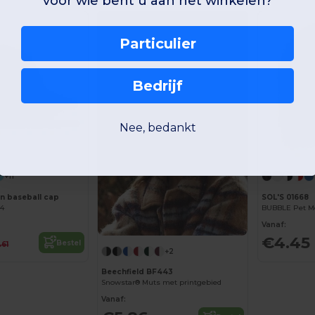
voor wie bent u aan het winkelen?
Particulier
Bedrijf
Nee, bedankt
Personaliseer het!
+11
n baseball cap
SOL'S 01668
34
BUBBLE Pet Me
Vanaf:
€4.45
Bestel
.61
+2
Beechfield BF443
Snowstar® Muts met printgebied
Vanaf: