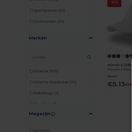
-32%
Sportpetten
(10)
Strohoeden
(25)
Merken
Atlantis AT085
Stijlvolle 5-Pan
Atlantis
(100)
Vanaf:
€5.13
Atlantis Headwear
(74)
€7.
Babybugz
(2)
Bag Base
(1)
Magazijn
Beechfield
(286)
Black&Match
(2)
W1
(692)