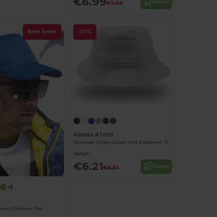
€6.99
Bestel
€7.00
Best Seller
-33%
Atlantis AT039
Stijlvolle Vissershoed met Katoenen Rand
Vanaf:
€6.21
Bestel
€9.30
+8
0
eels Printers Pet