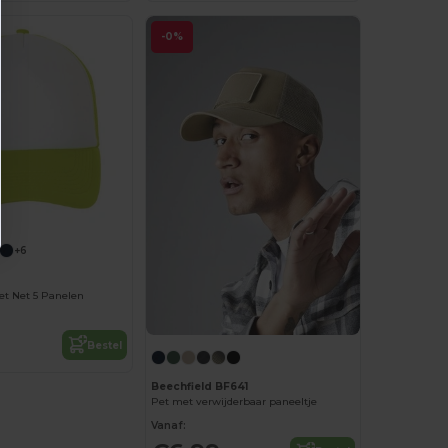
-0%
+6
t Net 5 Panelen
Bestel
Beechfield BF641
Pet met verwijderbaar paneeltje
Vanaf: