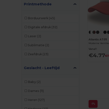
Printmethode
Borduurwerk
(45)
Digitale afdruk
(32)
Laser
(2)
Atlantis AT011
Sublimatie
(2)
Vanaf:
€4.77
Zeefdruk
(23)
€7
Geslacht - Leeftijd
Baby
(2)
Dames
(11)
Heren
(127)
-1%
Kinderen
(27)