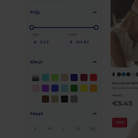
Prijs
Van
Naar
€
€
Kleur
Beechfield BF
Vanaf:
€5.45
Maat
-34%
S
M
L
XL
2XL