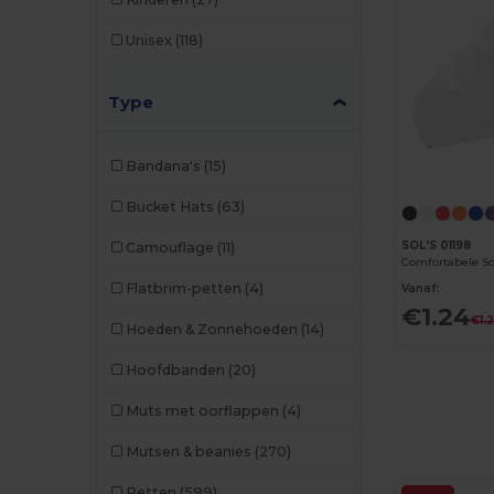
Unisex
(118)
Type
Bandana's
(15)
Bucket Hats
(63)
SOL'S 01198
Camouflage
(11)
Flatbrim-petten
(4)
Vanaf:
€1.24
€1.
Hoeden & Zonnehoeden
(14)
Hoofdbanden
(20)
Muts met oorflappen
(4)
Mutsen & beanies
(270)
Petten
(599)