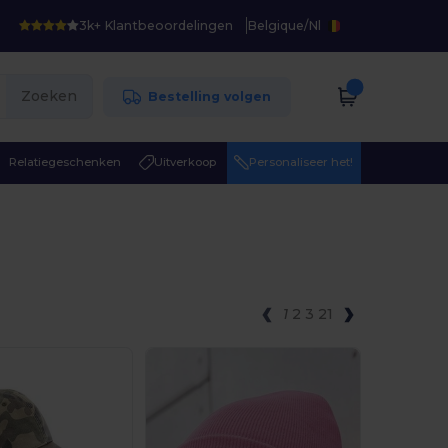
3k+ Klantbeoordelingen
Belgique
/
Nl
Zoeken
Bestelling volgen
Relatiegeschenken
Uitverkoop
Personaliseer het!
1
2
3
21