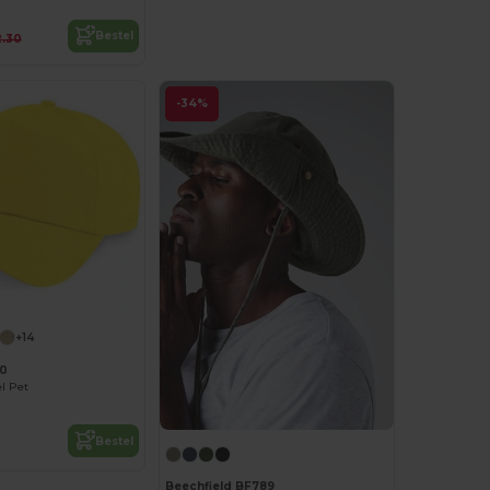
Bestel
.30
-34%
+14
10
el Pet
Bestel
Beechfield BF789