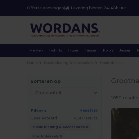
Offerte aanvragen
|
Levering binnen 24-48h uur
Merken
T-shirts
Truien
Tassen
Polo's
Jassen
Home
Basic Kleding & Accessoires
Hoofddeksels
Grootha
Sorteren op
1050 results
Filters
Resetten
Geselecteerd
1050 results.
Basic Kleding & Accessoires
Hoofddeksels