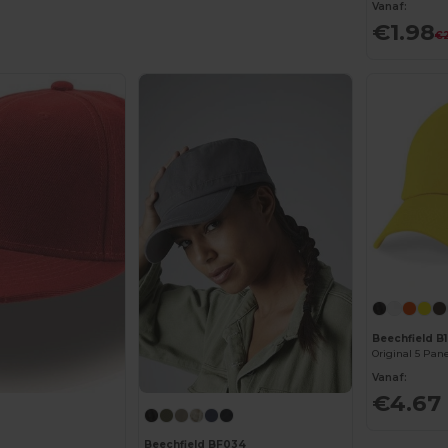
Vanaf:
€1.98
€2
Beechfield B
Original 5 Pan
Vanaf:
€4.67
Beechfield BF034