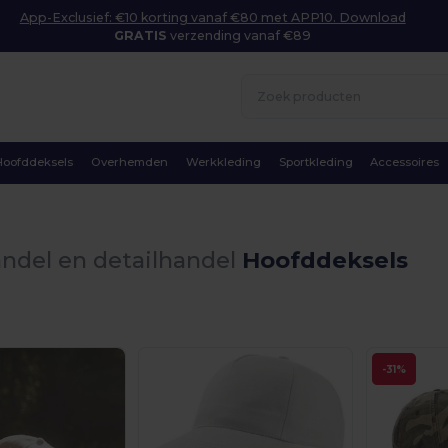
App-Exclusief: €10 korting vanaf €80 met APP10. Download
GRATIS
verzending vanaf €89
Hoofddeksels
Overhemden
Werkkleding
Sportkleding
Accessoires
ndel en detailhandel
Hoofddeksels
.
-31%