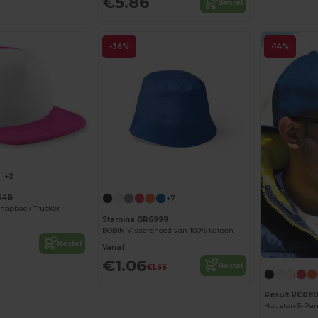
€5.86
Bestel
-36%
-14%
+2
64B
+7
Snapback Trucker
Stamina GR6999
BOBIN Vissershoed van 100% katoen
Bestel
Vanaf:
€1.06
Bestel
€1.66
Result RC08
Houston 5-Pan