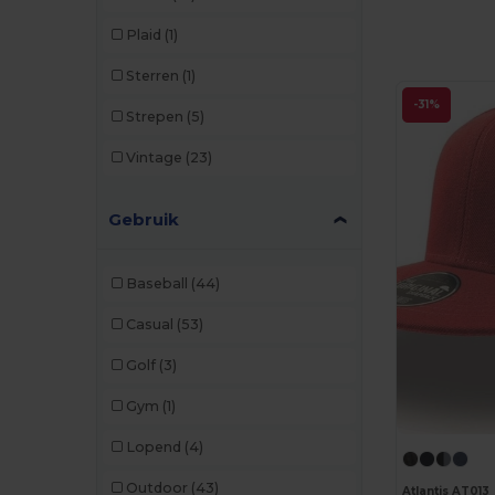
SOL'S
(16)
Plaid
(1)
Spiro
(1)
Sterren
(1)
Stamina
(21)
-31%
Strepen
(5)
Timberland
(2)
Vintage
(23)
Valento
(52)
Velilla
(1)
Gebruik
WK. Designed To Work
(3)
Baseball
(44)
Casual
(53)
Golf
(3)
Gym
(1)
Lopend
(4)
Outdoor
(43)
Atlantis AT013