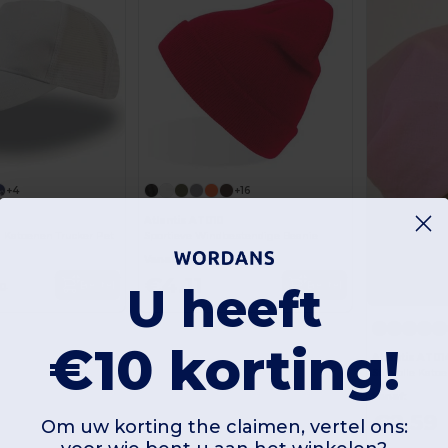
+4
+16
Atlantis AT010
el Katoenen Trucker Pet
Sportieve Windbestendige Beanie
Vanaf:
€4.11
U heeft
Bestel
Bestel
50
€10 korting!
Atlantis AT01
Vanaf:
€2.59
Om uw korting the claimen, vertel ons: