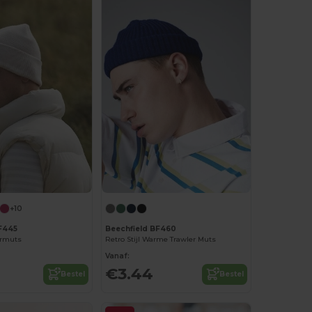
+10
F445
Beechfield BF460
termuts
Retro Stijl Warme Trawler Muts
Vanaf:
€3.44
Bestel
Bestel