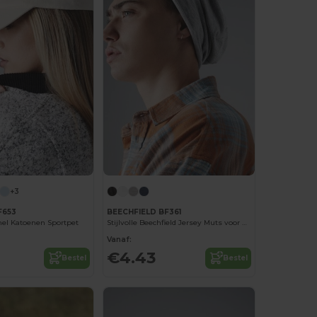
+3
F653
BEECHFIELD BF361
el Katoenen Sportpet
Stijlvolle Beechfield Jersey Muts voor Heren
Vanaf:
€4.43
Bestel
Bestel