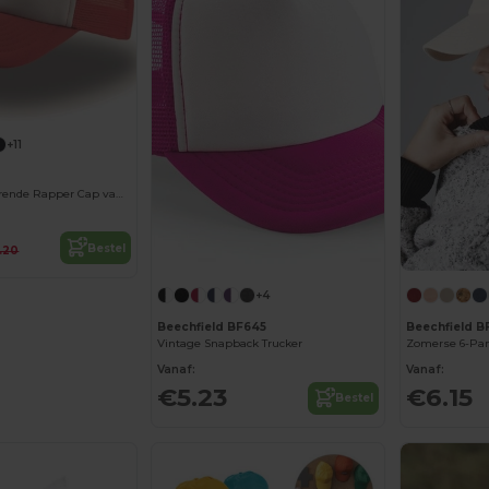
+11
Moderne Ventilerende Rapper Cap van Atlantis
Bestel
.20
+4
Beechfield BF645
Beechfield B
Vintage Snapback Trucker
Zomerse 6-Pan
Vanaf:
Vanaf:
€5.23
€6.15
Bestel