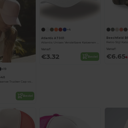
+4
Beechfield B
Atlantis AT001
Atlantis Unisex Verstelbare Katoenen Cap
Vanaf:
Vanaf:
€6.65
€3.32
Bestel
€
+19
640
Stijlvolle Amerikaanse Trucker Cap voor Zomer
Bestel