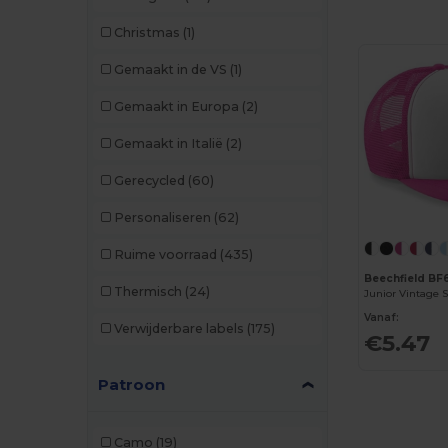
Karlowsky
(2)
Christmas
(1)
Korntex
(2)
Gemaakt in de VS
(1)
Larkwood
(3)
Gemaakt in Europa
(2)
Malfini
(11)
Gemaakt in Italië
(2)
Napapijri
(1)
Gerecycled
(60)
Neoblu
(2)
Personaliseren
(62)
Neutral
(6)
Ruime voorraad
(435)
Pen Duick
(6)
Beechfield BF
Thermisch
(24)
Junior Vintage 
Piccolio
(1)
Vanaf:
Verwijderbare labels
(175)
€5.47
Radsow by Uneek
(1)
Result
(60)
Patroon
Result Headwear
(1)
Camo
(19)