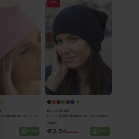
-4%
+11
4
Result RC031
Stijlvolle Katoenen Bandana voor Elke Gelegenheid
Trendy Zachte Beanie voor Alle Seizoenen
Vanaf:
€2.54
Bestel
Bestel
€2.64