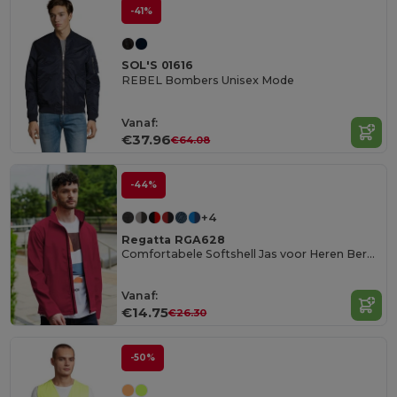
-41%
SOL'S 01616
REBEL Bombers Unisex Mode
Vanaf:
€37.96
€64.08
-44%
+4
Regatta RGA628
Comfortabele Softshell Jas voor Heren Bergwandelingen
Vanaf:
€14.75
€26.30
-50%