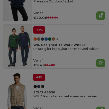
Premium Outdoor Jacket
Vanaf:
€22.06
€36.84
-32%
+6
WK. Designed To Work WK608
Unisex gilet in polykatoen met veel zakken
Vanaf:
€9.49
€14.00
-85%
SOL'S 43630
WILD Reporterjas met meerdere zakken
Vanaf: