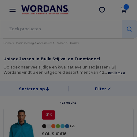
×
Wordans-app
Download app
Betere prijzen in de app!
Home
Basic Kleding & Accessoires
Jassen
Unisex
Unisex Jassen in Bulk: Stijlvol en Functioneel
Op zoek naar veelzijdige en kwalitatieve unisex jassen? Bij
Wordans vindt u een uitgebreid assortiment van 42…
Bekijk meer
Sorteren op
Filter
✓
423 results.
-31%
+4
SOL'S 01618