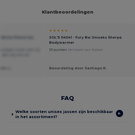
Klantbeoordelingen
★ ★ ★ ★ ★
 Heren Fleece Jas
SOL'S 04041 - Fury Bw Uniseks Sherpa
Bodywarmer
le dagen maar wat mij
10 punten
Vertaald van Italian
 Ben blij met dit
ter v.
Beoordeling door Santiago R.
FAQ
Welke soorten unisex jassen zijn beschikbaar
in het assortiment?