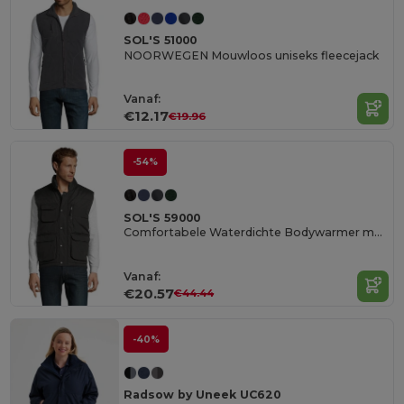
SOL'S 51000
NOORWEGEN Mouwloos uniseks fleecejack
Vanaf:
€12.17
€19.96
-54%
SOL'S 59000
Comfortabele Waterdichte Bodywarmer met Acht Zakken
Vanaf:
€20.57
€44.44
-40%
Radsow by Uneek UC620