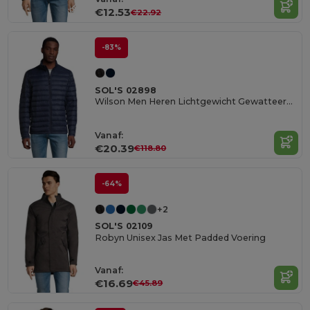
€12.53
€22.92
-83%
SOL'S 02898
Wilson Men Heren Lichtgewicht Gewatteerd Jack
Vanaf:
€20.39
€118.80
-64%
+2
SOL'S 02109
Robyn Unisex Jas Met Padded Voering
Vanaf:
€16.69
€45.89