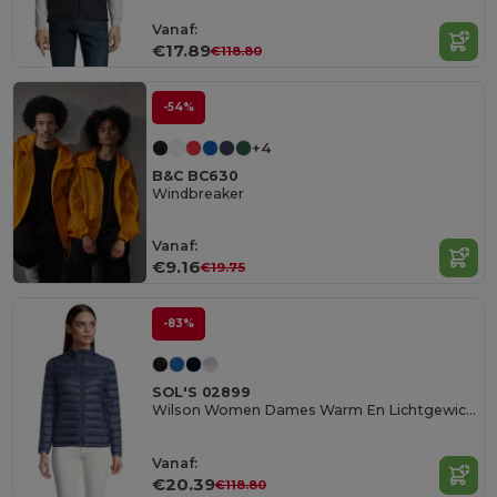
Vanaf:
€17.89
€118.80
-54%
+4
B&C BC630
Windbreaker
Vanaf:
€9.16
€19.75
-83%
SOL'S 02899
Wilson Women Dames Warm En Lichtgewicht Gewatteerd Jack
Vanaf:
€20.39
€118.80