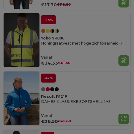
€17.30
€118.80
-44%
Yoko YK006
Honingraatvest met hoge zichtbaarheid (HVW120)
Organic
Vanaf:
Cotton
€34.33
€61.40
-42%
Result R121F
DAMES KLASSIEKE SOFTSHELL JAS
Vanaf:
€26.50
€45.69