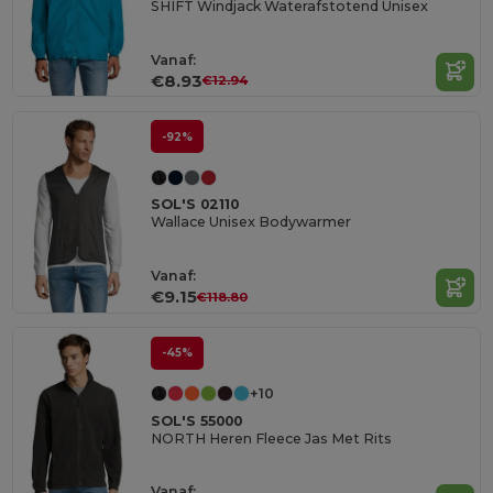
SHIFT Windjack Waterafstotend Unisex
Vanaf:
€8.93
€12.94
-92%
SOL'S 02110
Wallace Unisex Bodywarmer
Vanaf:
€9.15
€118.80
-45%
+10
SOL'S 55000
NORTH Heren Fleece Jas Met Rits
Vanaf: