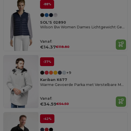
-88%
SOL'S 02890
Wilson Bw Women Dames Lichtgewicht Gewatteerde Bodywarmer
Vanaf:
€14.37
€118.80
-37%
+9
Kariban K677
Warme Gevoerde Parka met Verstelbare Manchetten
Vanaf:
€34.59
€54.50
-42%