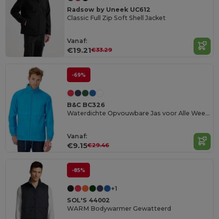
Radsow by Uneek UC612
Classic Full Zip Soft Shell Jacket
Vanaf:
€19.21
€33.29
-69%
B&C BC326
Waterdichte Opvouwbare Jas voor Alle Weersomstandigheden
Vanaf:
€9.15
€29.46
-85%
+1
SOL'S 44002
WARM Bodywarmer Gewatteerd