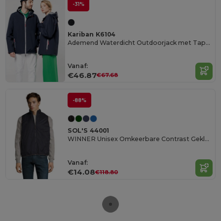
-31%
Kariban K6104
Ademend Waterdicht Outdoorjack met Taped Seams
Vanaf:
€46.87
€67.68
-88%
SOL'S 44001
WINNER Unisex Omkeerbare Contrast Gekleurde Bodywarmer
Vanaf:
€14.08
€118.80