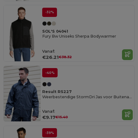
-32%
SOL'S 04041
Fury Bw Uniseks Sherpa Bodywarmer
Vanaf:
€26.21
€38.32
-40%
Result RS227
Weerbestendige StormDri Jas voor Buitenavonturen
Vanaf:
€9.17
€15.40
-39%