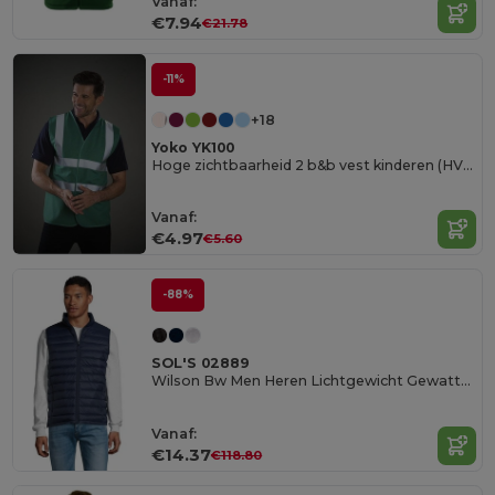
Vanaf:
€7.94
€21.78
-11%
+18
Yoko YK100
Hoge zichtbaarheid 2 b&b vest kinderen (HVW100CH)
Vanaf:
€4.97
€5.60
-88%
SOL'S 02889
Wilson Bw Men Heren Lichtgewicht Gewatteerde Bodywarmer
Vanaf:
€14.37
€118.80