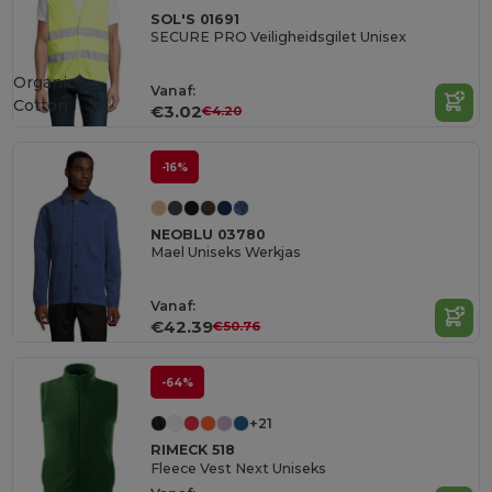
SOL'S 01691
SECURE PRO Veiligheidsgilet Unisex
Organic
Vanaf:
Cotton
€3.02
€4.20
-16%
NEOBLU 03780
Mael Uniseks Werkjas
Vanaf:
€42.39
€50.76
-64%
+21
RIMECK 518
Fleece Vest Next Uniseks