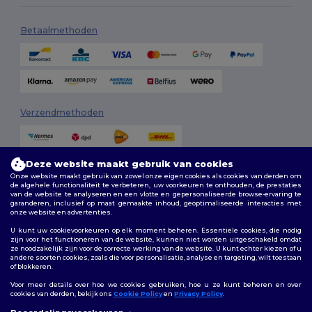
Betaalmethoden
Verzendmethoden
Deze website maakt gebruik van cookies
Onze website maakt gebruik van zowel onze eigen cookies als cookies van derden om
de algehele functionaliteit te verbeteren, uw voorkeuren te onthouden, de prestaties
van de website te analyseren en een vlotte en gepersonaliseerde browse-ervaring te
garanderen, inclusief op maat gemaakte inhoud, geoptimaliseerde interacties met
onze website en advertenties.
Volg ons
U kunt uw cookievoorkeuren op elk moment beheren. Essentiële cookies, die nodig
zijn voor het functioneren van de website, kunnen niet worden uitgeschakeld omdat
ze noodzakelijk zijn voor de correcte werking van de website. U kunt echter kiezen of u
andere soorten cookies, zoals die voor personalisatie, analyse en targeting, wilt toestaan
of blokkeren.
2026. Alle rechten voorbehouden
Algemene voorwaarden
|
Aanpassingsbeleid
|
Privacybeleid
|
Voor meer details over hoe we cookies gebruiken, hoe u ze kunt beheren en over
Cookiebeleid
|
Sitemap
cookies van derden, bekijk ons
Cookie Policy
en
Privacy Policy
.
👋
Hallo