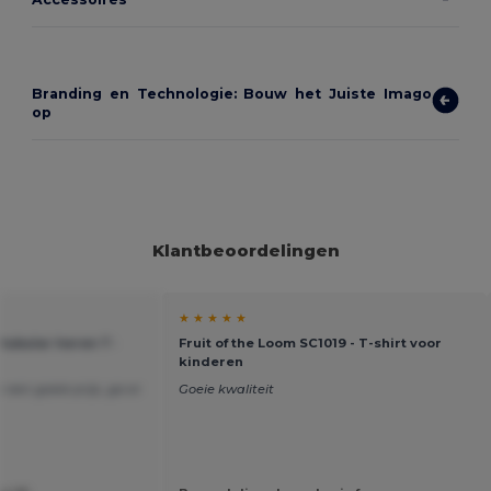
Branding en Technologie: Bouw het Juiste Imago
op
Klantbeoordelingen
★ ★ ★ ★ ★
tubular heren T-
Fruit of the Loom SC1019 - T-shirt voor
kinderen
r een goeie prijs, ga er
Goeie kwaliteit