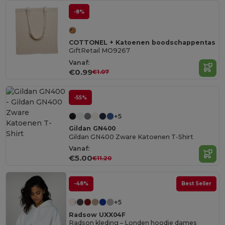
-8%
COTTONEL + Katoenen boodschappentas
GiftRetail MO9267
Vanaf:
€0.99
€1.07
-55%
+5
Gildan GN400
Gildan GN400 Zware Katoenen T-Shirt
Vanaf:
€5.00
€11.20
-48%
Best Seller
+5
Radsow UXX04F
Radson kleding – Londen hoodie dames