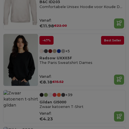
B&C ID203
Comfortabele Unisex Hoodie voor Koude Dagen
Vanaf:
€11.98
€22.00
-47%
Best Seller
+5
Radsow UXX03F
The Paris Sweatshirt Dames
Vanaf:
€8.18
€15.52
+39
Gildan GI5000
Zwaar katoenen T-Shirt
Vanaf:
€4.23