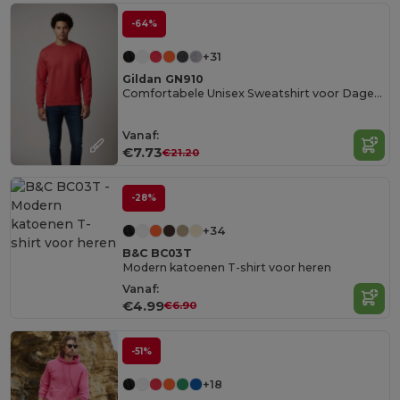
-64%
+31
Gildan GN910
Comfortabele Unisex Sweatshirt voor Dagelijks Gebruik
Vanaf:
€7.73
€21.20
-28%
+34
B&C BC03T
Modern katoenen T-shirt voor heren
Vanaf:
€4.99
€6.90
-51%
+18