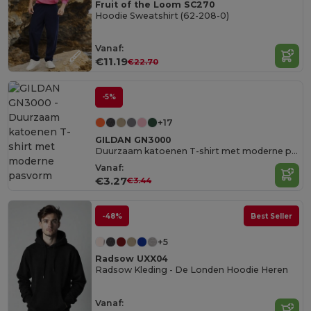
Fruit of the Loom SC270
Hoodie Sweatshirt (62-208-0)
Vanaf:
€11.19
€22.70
-5%
+17
GILDAN GN3000
Duurzaam katoenen T-shirt met moderne pasvorm
Vanaf:
€3.27
€3.44
-48%
Best Seller
+5
Radsow UXX04
Radsow Kleding - De Londen Hoodie Heren
Vanaf: