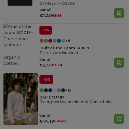
GiftRetail MO9268
Vanaf:
€1.20
€1.43
-15%
+8
Fruit of the Loom SC1019
T-shirt voor kinderen
Organic
Vanaf:
Cotton
€2.91
€3.40
-45%
+15
B&C BCU31B
Biologisch Sweatshirt met Ronde Hals
Vanaf:
€14.19
€25.68