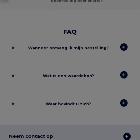
ta W.
Beoordeling door charis f.
FAQ
Wanneer ontvang ik mijn bestelling?
Wat is een waardebon?
Waar bevindt u zich?
Neem contact op