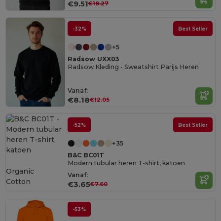
€9.51
€18.27
-32%
Best Seller
+5
Radsow UXX03
Radsow Kleding - Sweatshirt Parijs Heren
Vanaf:
€8.18
€12.05
-52%
Best Seller
+35
B&C BC01T
Modern tubular heren T-shirt, katoen
Organic
Vanaf:
Cotton
€3.65
€7.60
-53%