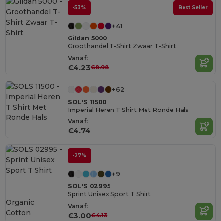
-53%
Best Seller
+41
Gildan 5000
Groothandel T-Shirt Zwaar T-Shirt
Vanaf:
€4.23
€8.98
+62
SOL'S 11500
Imperial Heren T Shirt Met Ronde Hals
Vanaf:
€4.74
-27%
+9
SOL'S 02995
Sprint Unisex Sport T Shirt
Organic
Vanaf:
Cotton
€3.00
€4.13