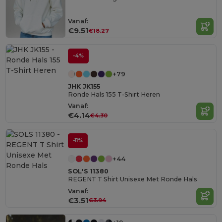
Vanaf:
€9.51
€18.27
-4%
+79
JHK JK155
Ronde Hals 155 T-Shirt Heren
Vanaf:
€4.14
€4.30
-11%
+44
SOL'S 11380
REGENT T Shirt Unisexe Met Ronde Hals
Vanaf:
€3.51
€3.94