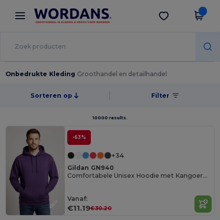
×
Wordans-app
Download app
Betere prijzen in de app!
Onbedrukte Kleding
Groothandel en detailhandel
Sorteren op
Filter
10000 results.
-63%
+34
Gildan GN940
Comfortabele Unisex Hoodie met Kangoeroezak
Vanaf:
€11.19
€30.20