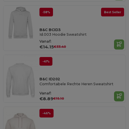
-58%
Best Seller
B&C BCID3
Id.003 Hoodie Sweatshirt
Vanaf:
€14.15
€33.40
-41%
B&C ID202
Comfortabele Rechte Heren Sweatshirt
Vanaf:
€8.89
€15.10
-46%