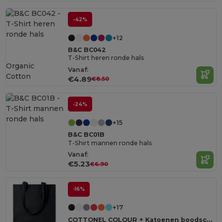
-42%
+12
B&C BC042
T-Shirt heren ronde hals
Organic
Vanaf:
Cotton
€4.89
€8.50
-24%
+15
B&C BC01B
T-Shirt mannen ronde hals
Vanaf:
€5.23
€6.90
-16%
+17
COTTONEL COLOUR + Katoenen boodschappentas