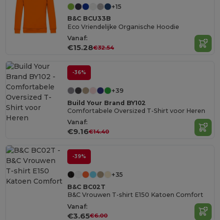
+15
B&C BCU33B
Eco Vriendelijke Organische Hoodie
Vanaf:
€15.28
€32.54
-36%
+39
Build Your Brand BY102
Comfortabele Oversized T-Shirt voor Heren
Vanaf:
€9.16
€14.40
-39%
+35
B&C BC02T
B&C Vrouwen T-shirt E150 Katoen Comfort
Vanaf:
€3.65
€6.00