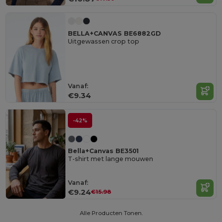
BELLA+CANVAS BE6882GD
Uitgewassen crop top
Vanaf:
€9.34
-42%
Bella+Canvas BE3501
T-shirt met lange mouwen
Vanaf:
€9.24
€15.98
Alle Producten Tonen.