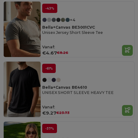
-43%
+4
Bella+Canvas BE3001CVC
Unisex Jersey Short Sleeve Tee
Vanaf:
€4.67
€8.26
-61%
Bella+Canvas BE4610
UNISEX SHORT SLEEVE HEAVY TEE
Vanaf:
€9.27
€23.73
-37%