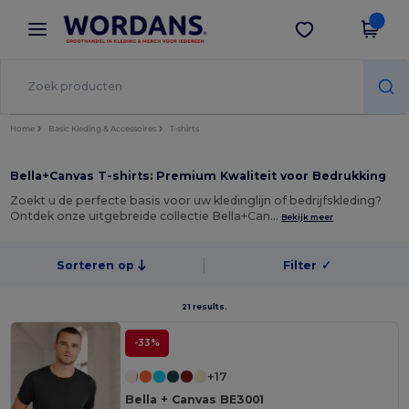
×
Wordans-app
Download app
Betere prijzen in de app!
Home
Basic Kleding & Accessoires
T-shirts
Bella+Canvas T-shirts: Premium Kwaliteit voor Bedrukking
Zoekt u de perfecte basis voor uw kledinglijn of bedrijfskleding?
Ontdek onze uitgebreide collectie Bella+Can…
Bekijk meer
Sorteren op
Filter
✓
21 results.
-33%
+17
Bella + Canvas BE3001