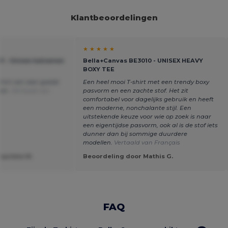
Klantbeoordelingen
★ ★ ★ ★ ★
01 - Unisex katoenen
Bella+Canvas BE3010 - UNISEX HEAVY
BOXY TEE
-shirt van zeer goede
Een heel mooi T-shirt met een trendy boxy
aan.
Vertaald van
pasvorm en een zachte stof. Het zit
comfortabel voor dagelijks gebruik en heeft
een moderne, nonchalante stijl. Een
uitstekende keuze voor wie op zoek is naar
een eigentijdse pasvorm, ook al is de stof iets
dunner dan bij sommige duurdere
modellen.
Vertaald van Français
rquidea M.
Beoordeling door Mathis G.
FAQ