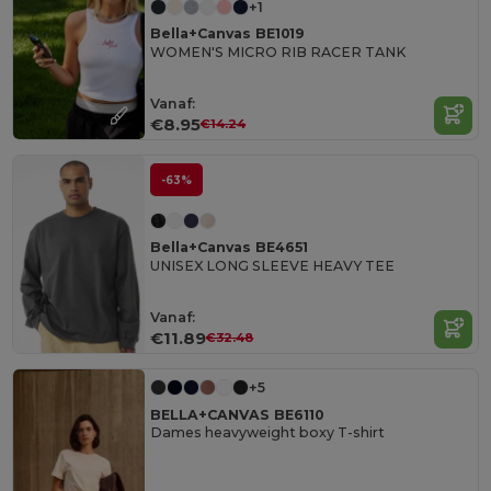
+1
Bella+Canvas BE1019
WOMEN'S MICRO RIB RACER TANK
Vanaf:
€8.95
€14.24
-63%
Bella+Canvas BE4651
UNISEX LONG SLEEVE HEAVY TEE
Vanaf:
€11.89
€32.48
+5
BELLA+CANVAS BE6110
Dames heavyweight boxy T-shirt