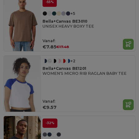
-55%
+5
Bella+Canvas BE3010
UNISEX HEAVY BOXY TEE
Vanaf:
€7.85
€17.48
+2
Bella+Canvas BE1201
WOMEN'S MICRO RIB RAGLAN BABY TEE
Vanaf:
€9.57
-32%