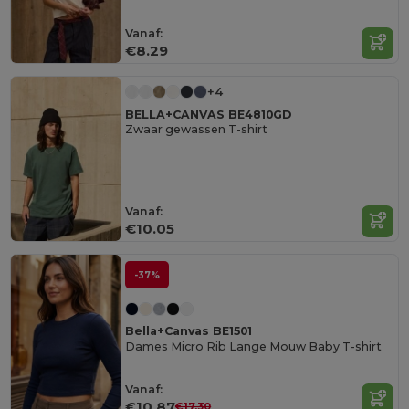
Vanaf:
€8.29
+4
BELLA+CANVAS BE4810GD
Zwaar gewassen T-shirt
Vanaf:
€10.05
-37%
Bella+Canvas BE1501
Dames Micro Rib Lange Mouw Baby T-shirt
Vanaf:
€10.87
€17.30