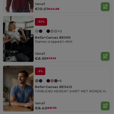
Vanaf:
€10.01
€24.98
-32%
+2
Bella+Canvas BE1010
Dames cropped t-shirt
Made
Vanaf:
in
US
€8.95
€13.10
-3%
+5
Bella+Canvas BE3413
TRIBLEND HERENT-SHIRT MET RONDE HALS
Made
Vanaf:
in
US
€8.40
€8.70