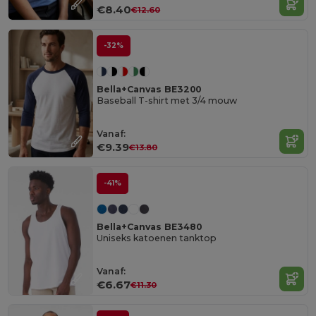
€8.40
€12.60
-32%
Bella+Canvas BE3200
Baseball T-shirt met 3/4 mouw
Vanaf:
€9.39
€13.80
-41%
Bella+Canvas BE3480
Uniseks katoenen tanktop
Vanaf:
€6.67
€11.30