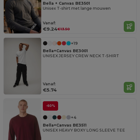
Bella + Canvas BE3501
Unisex T-shirt met lange mouwen
Made
Vanaf:
in
US
€9.24
€13.50
+19
Bella+Canvas BE3001
UNISEX JERSEY CREW NECK T-SHIRT
Vanaf:
€5.74
-60%
+4
Bella+Canvas BE3511
UNISEX HEAVY BOXY LONG SLEEVE TEE