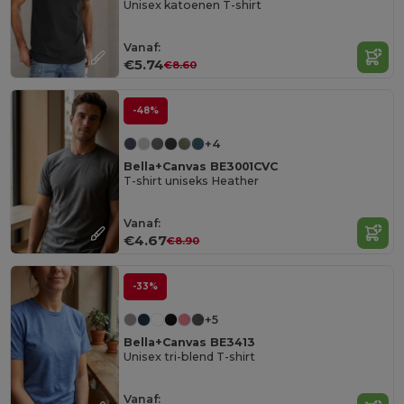
Unisex katoenen T-shirt
Vanaf:
€5.74
€8.60
-48%
+4
Bella+Canvas BE3001CVC
T-shirt uniseks Heather
Vanaf:
€4.67
€8.90
-33%
+5
Bella+Canvas BE3413
Unisex tri-blend T-shirt
Vanaf: