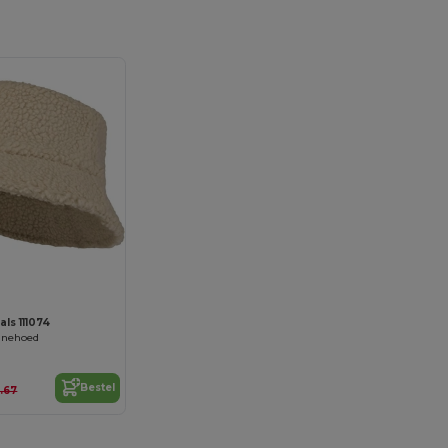
als 111074
nnehoed
Bestel
.67