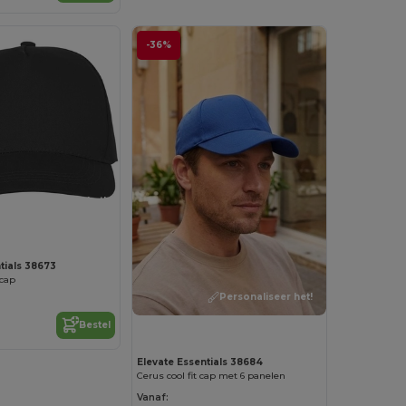
-36%
Personaliseer het!
tials 38673
 cap
Personaliseer het!
Bestel
Elevate Essentials 38684
Cerus cool fit cap met 6 panelen
Vanaf: