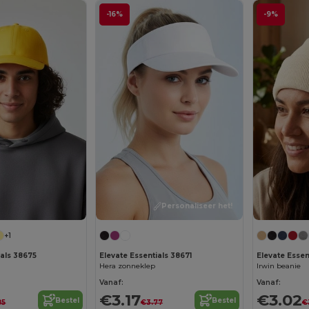
-16%
-9%
Personaliseer het!
+1
ials 38675
Elevate Essentials 38671
Elevate Essent
p
Hera zonneklep
Irwin beanie
Vanaf:
Vanaf:
€3.17
€3.02
Bestel
Bestel
85
€3.77
€