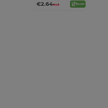
€2.64
Bestel
€4.11