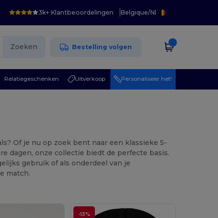
3k+ Klantbeoordelingen
Belgique
/
Nl
Zoeken
Bestelling volgen
Relatiegeschenken
Uitverkoop
Personaliseer het!
ls? Of je nu op zoek bent naar een klassieke 5-
 dagen, onze collectie biedt de perfecte basis.
lijks gebruik of als onderdeel van je
le match.
-13%