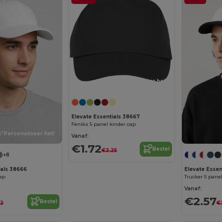
Personaliseer het!
Elevate Essentials 38667
Feniks 5 panel kinder cap
Personaliseer het!
Vanaf:
€1.72
Bestel
€2.25
+8
ials 38666
Elevate Essent
cap
Trucker 5 pane
Vanaf:
€2.57
Bestel
12
€