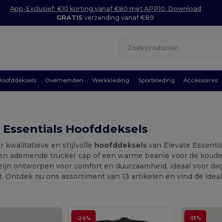
App-Exclusief: €10 korting vanaf €80 met APP10. Download
GRATIS
verzending vanaf €89
Hoofddeksels
Overhemden
Werkkleding
Sportkleding
Accessoires
 Essentials Hoofddeksels
 kwalitatieve en stijlvolle
hoofddeksels
van Elevate Essentia
een ademende trucker cap of een warme beanie voor de koudere
ijn ontworpen voor comfort en duurzaamheid, ideaal voor dage
it. Ontdek nu ons assortiment van 13 artikelen en vind de idea
-24%
-13%