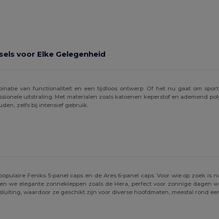
els voor Elke Gelegenheid
natie van functionaliteit en een tijdloos ontwerp. Of het nu gaat om sporti
sionele uitstraling. Met materialen zoals katoenen keperstof en ademend po
en, zelfs bij intensief gebruik.
populaire Feniks 5-panel caps en de Ares 6-panel caps. Voor wie op zoek is naa
en we elegante zonnekleppen zoals de Hera, perfect voor zonnige dagen waa
n sluiting, waardoor ze geschikt zijn voor diverse hoofdmaten, meestal rond e