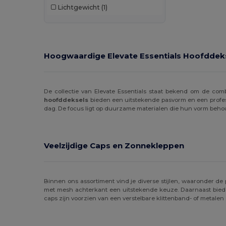
Lichtgewicht
(1)
Neoblu
(2)
Neutral
(6)
Pen Duick
(6)
Hoogwaardige Elevate Essentials Hoofddeks
Piccolio
(1)
Radsow by Uneek
(1)
De collectie van Elevate Essentials staat bekend om de combi
hoofddeksels
bieden een uitstekende pasvorm en een profes
Result
(60)
dag. De focus ligt op duurzame materialen die hun vorm behoud
Result Headwear
(1)
SOL'S
(16)
Veelzijdige Caps en Zonnekleppen
Spiro
(1)
Stamina
(21)
Binnen ons assortiment vind je diverse stijlen, waaronder de 
met mesh achterkant een uitstekende keuze. Daarnaast bied
caps zijn voorzien van een verstelbare klittenband- of metale
Timberland
(2)
Valento
(52)