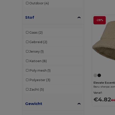
Outdoor
(4)
Elevate Life
(9)
Stof
Elevate NXT
(4)
-28%
Flexfit
(159)
Gaas
(2)
GiftRetail
(29)
Gebreid
(2)
Herock
(1)
Jersey
(1)
JSP
(2)
Katoen
(8)
K-up
(143)
Poly mesh
(1)
Karlowsky
(2)
Polyester
(3)
Elevate Essenti
Korntex
(2)
Baru sherpa zo
Zacht
(5)
Larkwood
(3)
Vanaf:
€4.82
€6
Malfini
(11)
Gewicht
Napapijri
(1)