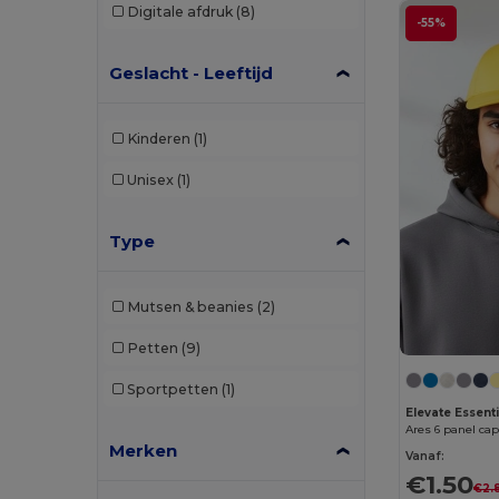
Digitale afdruk
(8)
-55%
Geslacht - Leeftijd
Kinderen
(1)
Unisex
(1)
Type
Mutsen & beanies
(2)
Petten
(9)
Sportpetten
(1)
Elevate Essent
Ares 6 panel ca
Merken
Vanaf:
€1.50
€2.