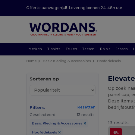
Offerte aanvragen
|
Levering binnen 24-48h uur
Merken
T-shirts
Truien
Tassen
Polo's
Jassen
Home
Basic Kleding & Accessoires
Hoofddeksels
Elevate
Sorteren op
Op zoek naar
panel cap, 
Deze items z
Filters
bedrijfsoutf
Resetten
Geselecteerd
13 results.
13 results.
Basic Kleding & Accessoires
Hoofddeksels
-11%