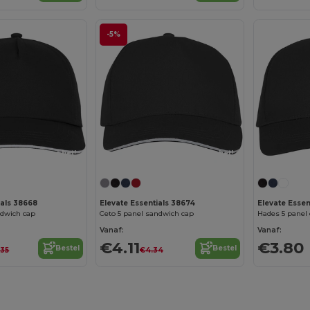
-5%
Personaliseer het!
Personaliseer het!
ials 38668
Elevate Essentials 38674
Elevate Essen
ndwich cap
Ceto 5 panel sandwich cap
Hades 5 panel
Vanaf:
Vanaf:
€4.11
€3.80
Bestel
Bestel
.35
€4.34