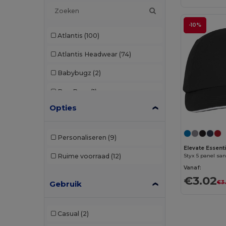
-10%
Atlantis
(100)
Atlantis Headwear
(74)
Babybugz
(2)
Bag Base
(1)
Opties
Beechfield
(286)
Black&Match
(2)
Personaliseren
(9)
Build Your Brand
(2)
Elevate Essent
Ruime voorraad
(12)
Styx 5 panel sa
Carhartt
(2)
Vanaf:
€3.02
€3
Gebruik
Egotier
(28)
Elevate
(1)
Casual
(2)
Elevate Essentials
(13)