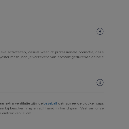
eve activiteiten, casual wear of professionele promotie, deze
lyester mesh, ben je verzekerd van comfort gedurende de hele
r extra ventilatie zijn de
baseball
geïnspireerde trucker caps
rbij bescherming en stijl hand in hand gaan. Veel van onze
en omtrek van 58 cm.