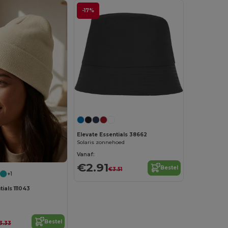
-17%
Personaliseer het!
Elevate Essentials 38662
Solaris zonnehoed
Vanaf:
€2.91
Bestel
€3.51
+1
ials 111043
Bestel
3.33