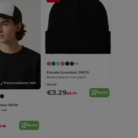
+4
Elevate Essentials 38676
Boreas beanie met patch
Personaliseer het!
Vanaf:
€3.29
Bestel
€3.77
ials 111069
l cap
Bestel
2.95