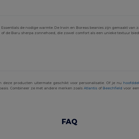
Essentials de nodige warmte. De Irwin en Boreas beanies zijn gemaakt van z
of de Baru sherpa zonnehoed, die zowel comfort als een unieke textuur biede
 deze producten uitermate geschikt voor personalisatie. Of je nu
hoofddek
te basis. Combineer ze met andere merken zoals
Atlantis
of
Beechfield
voor een 
FAQ