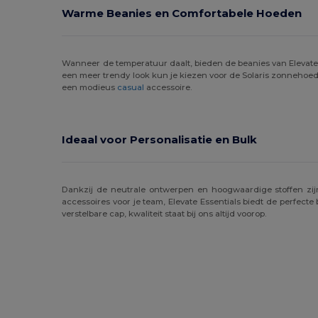
Warme Beanies en Comfortabele Hoeden
Velilla
(1)
WK. Designed To Work
(3)
Wanneer de temperatuur daalt, bieden de beanies van Elevate 
een meer trendy look kun je kiezen voor de Solaris zonnehoed 
een modieus
casual
accessoire.
Ideaal voor Personalisatie en Bulk
Dankzij de neutrale ontwerpen en hoogwaardige stoffen zijn
accessoires voor je team, Elevate Essentials biedt de perfec
verstelbare cap, kwaliteit staat bij ons altijd voorop.