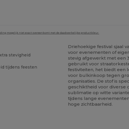
lding mogelijk niet exact overeenkomt met de daadwerkelijke productkleur.
Driehoekige festival sjaal 
voor evenementen of eigen
xtra stevigheid
stevig afgewerkt met een
gebruikt voor straatorkest
d tijdens feesten
festiviteiten, het biedt een
voor bulkinkoop tegen gro
organisaties. De stof is s
geschiktheid voor divers
sublimatie op witte variant
tijdens lange evenementen,
hoge zichtbaarheid.