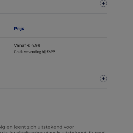
Prijs
Vanaf € 4.99
Gratis verzending bij €699
ig en leent zich uitstekend voor
ijs-kwaliteitverhouding is uitstekend. Ik raad