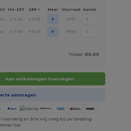
143
144-287
288 +
Meer
Voorraad
Aantal
+
44
0.40
0.35
999+
€
€
+
44
0.40
0.35
999+
€
€
Totaal:
€0.00
Aan winkelwagen toevoegen
ferte aanvragen
 voordelig en btw vrij, voeg bij uw betaling
ummer toe.