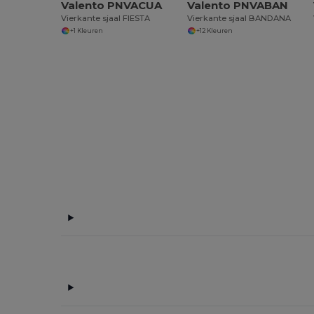
Valento PNVACUA
Valento PNVABAN
Vierkante sjaal FIESTA
Vierkante sjaal BANDANA
+1 Kleuren
+12 Kleuren