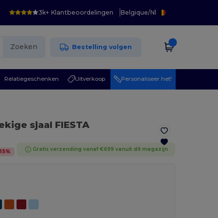
3k+ Klantbeoordelingen
Belgique
/
Nl
Zoeken
Bestelling volgen
Relatiegeschenken
Uitverkoop
Personaliseer het!
ekige sjaal FIESTA
Gratis verzending vanaf €699 vanuit dit magazijn
15
%