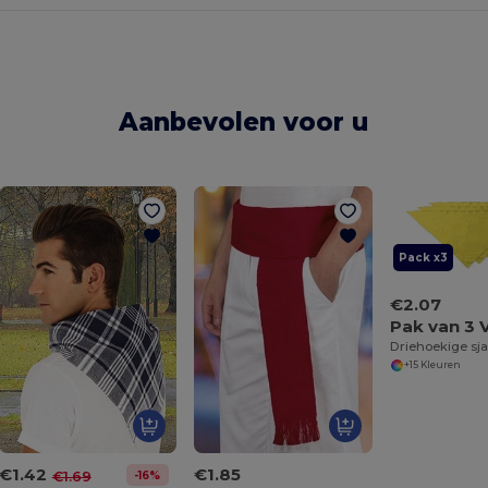
Aanbevolen voor u
Pack x3
€2.07
Driehoekige sja
+15 Kleuren
€1.42
€1.85
-16%
€1.69