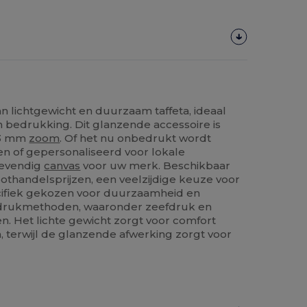
van lichtgewicht en duurzaam taffeta, ideaal
 bedrukking. Dit glanzende accessoire is
 3 mm
zoom
. Of het nu onbedrukt wordt
en of gepersonaliseerd voor lokale
 levendig
canvas
voor uw merk. Beschikbaar
othandelsprijzen, een veelzijdige keuze voor
pecifiek gekozen voor duurzaamheid en
e drukmethoden, waaronder zeefdruk en
en. Het lichte gewicht zorgt voor comfort
 terwijl de glanzende afwerking zorgt voor