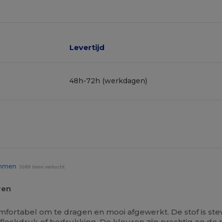
Levertijd
48h-72h (werkdagen)
emmen
3688 items verkocht
ren
omfortabel om te dragen en mooi afgewerkt. De stof is stev
lockdruk of bedrukking. De kleuren zijn prachtig en de pr