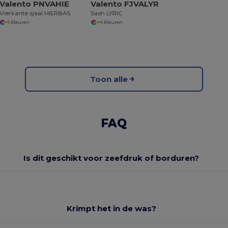
Valento PNVAHIE
Valento FJVALYR
Vierkante sjaal HIERBAS
Sash LYRIC
+1 Kleuren
+4 Kleuren
Toon alle
FAQ
Is dit geschikt voor zeefdruk of borduren?
Krimpt het in de was?