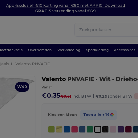
App-Exclusief: €10 korting vanaf €80 met APP10. Download
GRATIS
verzending vanaf €89
Hoofddeksels
Overhemden
Werkkleding
Sportkleding
Accessoires
jaals
Valento PNVAFIE
Valento
PNVAFIE
- Wit
- Drieho
W40
Vanaf
€0.35
|
-
€0.41
incl. BTW
€0.29
zonder BTW
Kies een kleur:
Toon alle
+ 14