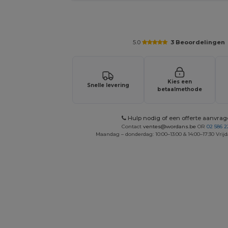
Vraag een offerte op maat aan voor 
5.0
3 Beoordelingen
Kies een
Snelle levering
betaalmethode
Hulp nodig of een offerte aanvra
Contact
ventes@wordans.be
OR
02 586 2
Maandag – donderdag: 10:00–13:00 & 14:00–17:30 Vrijd