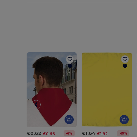
€0.62
€1.64
-6%
-10%
€0.66
€1.82