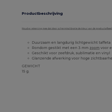
Productbeschrijving
Houd er rekening mee dat door schermkalibratie de kleur van de productafbee
Duurzaam en langdurig lichtgewicht taffeta
Rondom gestikt met een 3 mm
zoom
voor e
Geschikt voor zeefdruk, sublimatie en vinyl
Glanzende afwerking voor hoge zichtbaarhei
GEWICHT
15 g.
Ruime voorraad