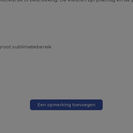
groot sublimatiebereik
Een opmerking toevoegen