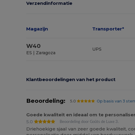
Verzendinformatie
Magazijn
Transporter*
W40
UPS
ES | Zaragoza
Klantbeoordelingen van het product
Beoordeling:
5.0
Op basis van 3 st
Goede kwaliteit en ideaal om te personalise
5.0
Beoordeling door Goûts de Luxe 3.
Driehoekige sjaal van zeer goede kwaliteit, c
personalisatie door middel van borduurwerk, f