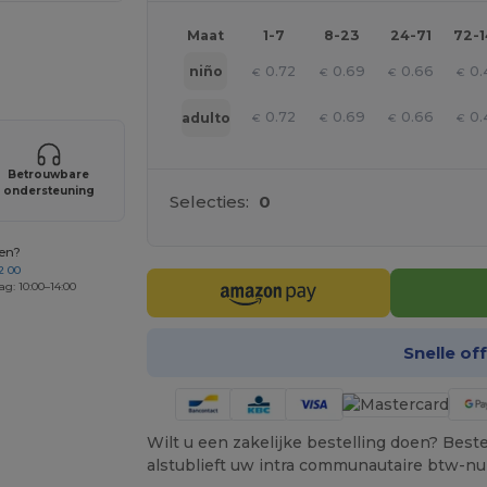
Maat
1-7
8-23
24-71
72-
je producten
0.72
0.69
0.66
0.
niño
€
€
€
€
0.72
0.69
0.66
0.
adulto
€
€
€
€
Betrouwbare
ondersteuning
Selecties:
0
gen?
2 00
ag: 10:00–14:00
Snelle of
Wilt u een zakelijke bestelling doen? Bestel
alstublieft uw intra communautaire btw-n