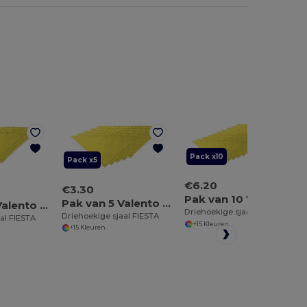
Pack x10
Pack x5
€6.20
€3.30
Pak van 10 Valento PNVAFIE
Pak van 5 Valento PNVAFIE
Pak van 3 Valento PNVAFIE
Driehoekige sjaal FIESTA
Driehoekige sjaal FIESTA
al FIESTA
+15 Kleuren
+15 Kleuren