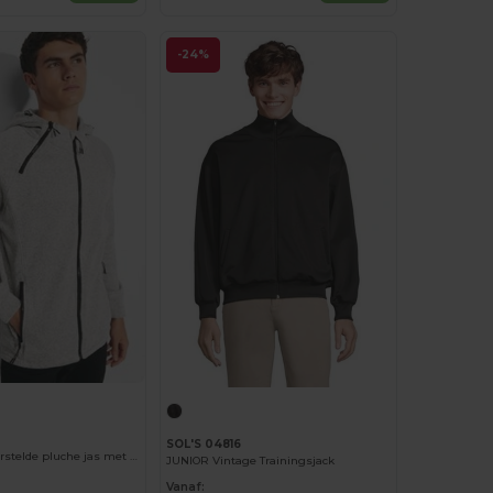
-24%
SOL'S 04816
EVEREST Geborstelde pluche jas met capuchon
JUNIOR Vintage Trainingsjack
Vanaf: