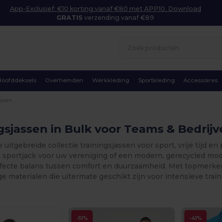
App-Exclusief: €10 korting vanaf €80 met APP10. Download
GRATIS
verzending vanaf €89
Hoofddeksels
Overhemden
Werkkleding
Sportkleding
Accessoires
assen
gsjassen in Bulk voor Teams & Bedrij
uitgebreide collectie trainingsjassen voor sport, vrije tijd e
k sportjack voor uw vereniging of een modern, gerecycled mod
rfecte balans tussen comfort en duurzaamheid. Met topmerken
 materialen die uitermate geschikt zijn voor intensieve train
-51%
-41%