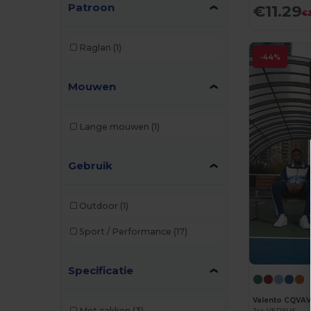
Patroon
€11.29
€
Raglan
(1)
-44%
Mouwen
Lange mouwen
(1)
Gebruik
Outdoor
(1)
Sport / Performance
(17)
Specificatie
Valento CQVA
Met zakken
(3)
Jas VERSUS