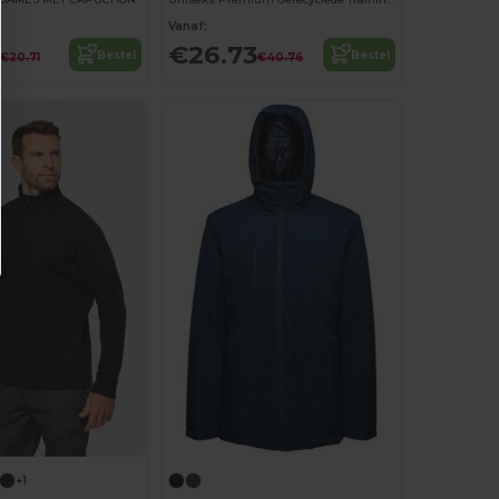
Vanaf:
€26.73
Bestel
Bestel
€20.71
€40.76
+1