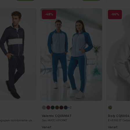
-48%
-66%
+2
Valento CQVAMAT
Roly CQ5064
ATHENAS Trainingspak combinatie van jas en broek
Jas MATCHPOINT
Vanaf:
Vanaf: