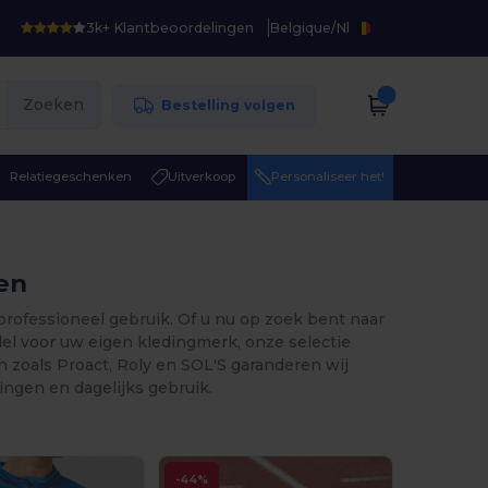
3k+ Klantbeoordelingen
Belgique
/
Nl
Zoeken
Bestelling volgen
Relatiegeschenken
Uitverkoop
Personaliseer het!
ven
n professioneel gebruik. Of u nu op zoek bent naar
el voor uw eigen kledingmerk, onze selectie
 zoals Proact, Roly en SOL'S garanderen wij
ingen en dagelijks gebruik.
-44%