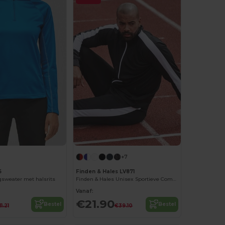
+7
6
Finden & Hales LV871
weater met halsrits
Finden & Hales Unisex Sportieve Comfort Jas
Vanaf:
€21.90
Bestel
Bestel
1.21
€39.10