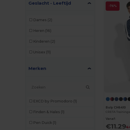
Geslacht - Leeftijd
-76%
Dames
(2)
Heren
(16)
Kinderen
(2)
Unisex
(11)
Merken
EXCD by Promodoro
(1)
Roly CH6410
Finden & Hales
(1)
Vanaf:
Pen Duick
(1)
€11.29
€