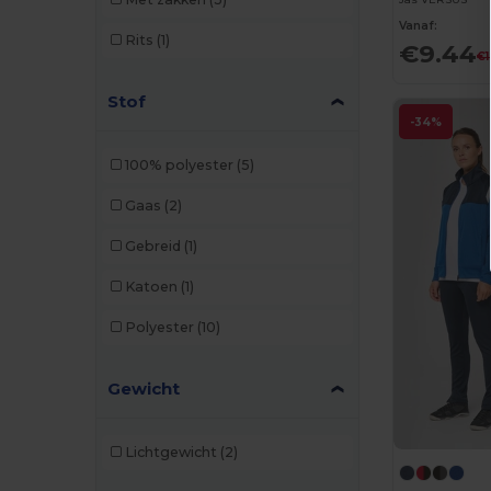
Vanaf:
Rits
(1)
€9.44
€1
Stof
-34%
100% polyester
(5)
Gaas
(2)
Gebreid
(1)
Katoen
(1)
Polyester
(10)
Gewicht
Lichtgewicht
(2)