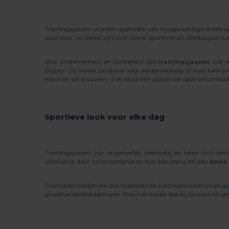
Trainingsjassen worden gemaakt van hoogwaardige materiale
waardoor ze ideaal zijn voor zowel sportieve als alledaagse ou
Voor ondernemers en winkeliers zijn t
rainingsjassen
ook ee
prijzen. Dit maakt ze ideaal voor wederverkoop of voor bedrij
mannen als vrouwen, is er altijd een passende optie beschikba
Sportieve look voor elke dag
Trainingsjassen zijn ongelooflijk veelzijdig en laten zich 
uitstraling door ze te combineren met een jeans en een
basic 
Daarnaast bieden we ook bijpassende kledingstukken zoals
p
groothandelsbestellingen. Kies het model dat bij jou past en geni