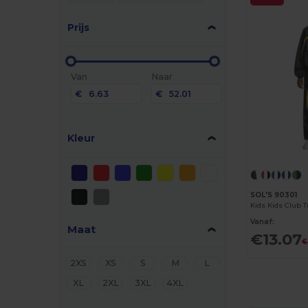
Prijs
Van
Naar
€
€
Kleur
SOL'S 90301
Kids Kids Club 
Vanaf:
Maat
€13.07
€
2XS
XS
S
M
L
XL
2XL
3XL
4XL