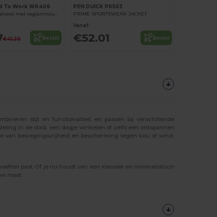
d To Work WK406
PEN DUICK PK503
Katoenen sweatvest met raglanmouwen
PRIME SPORTSWEAR JACKET
Vanaf:
7
€52.01
Bestel
Bestel
€41.20
neren stijl en functionaliteit en passen bij verschillende
deling in de stad, een dagje winkelen of zelfs een ontspannen
et je van bewegingsvrijheid en bescherming tegen kou of wind,
ehoeften past. Of je nu houdt van een klassiek en minimalistisch
uw maat.