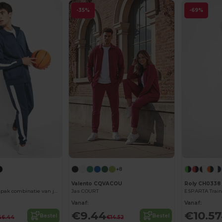
-35%
-69%
+8
Valento CQVACOU
Roly CH0338
CRETA Trainingspak combinatie van jas en broek
Jas COURT
Vanaf:
Vanaf:
€9.44
€10.57
Bestel
Bestel
46.44
€14.52