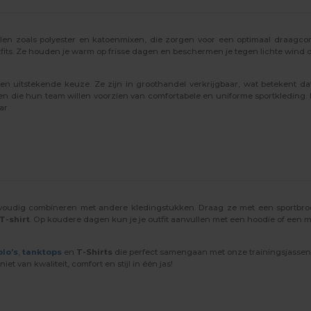
n zoals polyester en katoenmixen, die zorgen voor een optimaal draagcomfo
tfits. Ze houden je warm op frisse dagen en beschermen je tegen lichte wind of
n uitstekende keuze. Ze zijn in groothandel verkrijgbaar, wat betekent d
ven die hun team willen voorzien van comfortabele en uniforme sportkleding.
ar.
eenvoudig combineren met andere kledingstukken. Draag ze met een sportbro
T-shirt
. Op koudere dagen kun je je outfit aanvullen met een hoodie of een m
olo’s
,
tanktops
en
T-Shirts
die perfect samengaan met onze trainingsjassen.
et van kwaliteit, comfort en stijl in één jas!