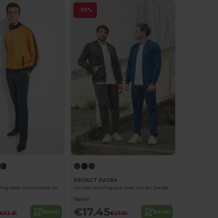
-36%
PROACT PA384
ESPARTA Trainingspak combinatie van jas en broek
Unisex trainingsjas met rits en biesje
Vanaf:
€17.45
Bestel
Bestel
€33.81
€27.10