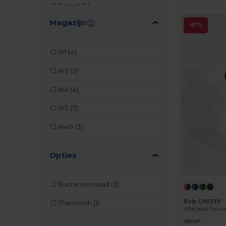
Proact
(5)
Magazijn
Roly
(2)
-67%
Roly Sport
(2)
W1
(4)
SOL'S
(2)
W2
(2)
Spiro
(1)
W4
(4)
Valento
(3)
W5
(7)
WK. Designed To Work
(2)
W40
(3)
Opties
Ruime voorraad
(3)
Roly CH0339
Thermisch
(1)
Vanaf: