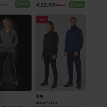
€25.89
Bestel
€32.74
Bestel
€34.20
-34%
PROACT PA392
R DAMES MET CAPUCHON
Uniseks Premium Gerecyclede Trainingsjas