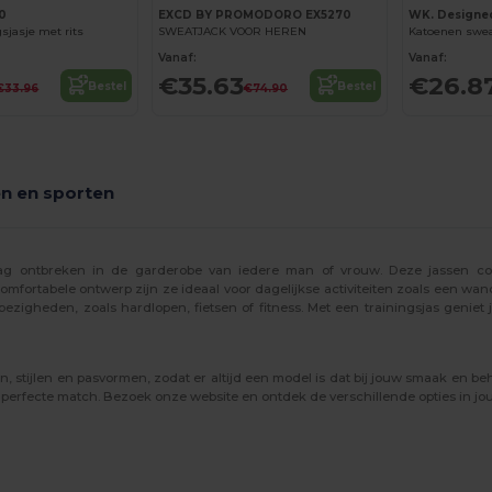
0
EXCD BY PROMODORO EX5270
WK. Designe
sjasje met rits
SWEATJACK VOOR HEREN
Vanaf:
Vanaf:
€35.63
€26.8
Bestel
Bestel
€33.96
€74.90
en en sporten
ag ontbreken in de garderobe van iedere man of vrouw. Deze jassen combi
fortabele ontwerp zijn ze ideaal voor dagelijkse activiteiten zoals een wan
 bezigheden, zoals hardlopen, fietsen of fitness. Met een trainingsjas geni
en, stijlen en pasvormen, zodat er altijd een model is dat bij jouw smaak en b
e perfecte match. Bezoek onze website en ontdek de verschillende opties in jo