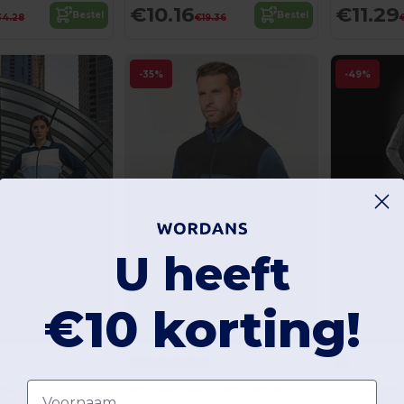
€10.16
€11.29
Bestel
Bestel
34.28
€19.36
-35%
-49%
U heeft
€10 korting!
Voornaam
VER
WK. Designed To Work WK9108
Spiro S277F
Gerecycled herenjasje in polytricot
T-SHIRT VOO