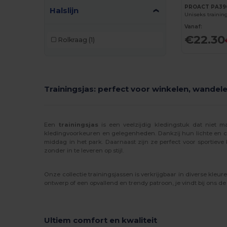
PROACT PA39
Halslijn
Uniseks training
Vanaf:
€22.30
Rolkraag
(1)
Trainingsjas: perfect voor winkelen, wandel
Een
trainingsjas
is een veelzijdig kledingstuk dat niet m
kledingvoorkeuren en gelegenheden. Dankzij hun lichte en com
middag in het park. Daarnaast zijn ze perfect voor sportieve
zonder in te leveren op stijl.
Onze collectie trainingsjassen is verkrijgbaar in diverse kleur
ontwerp of een opvallend en trendy patroon, je vindt bij ons d
Ultiem comfort en kwaliteit