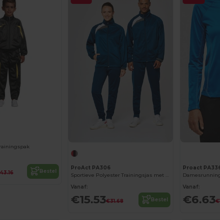
Trainingspak
ProAct PA306
Proact PA33
Bestel
43.16
Sportieve Polyester Trainingsjas met Rits
Damesrunnings
Vanaf:
Vanaf:
€15.53
€6.63
Bestel
€31.68
€1