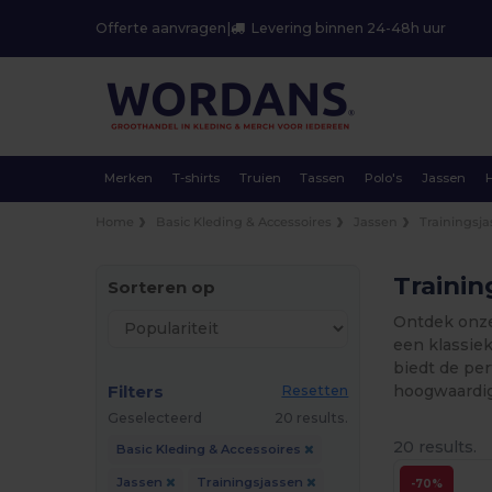
Offerte aanvragen
|
Levering binnen 24-48h uur
Merken
T-shirts
Truien
Tassen
Polo's
Jassen
Home
Basic Kleding & Accessoires
Jassen
Trainingsj
Trainin
Sorteren op
Ontdek onze 
een klassie
biedt de pe
Filters
hoogwaardige
Resetten
Geselecteerd
20 results.
20 results.
Basic Kleding & Accessoires
Jassen
Trainingsjassen
-70%