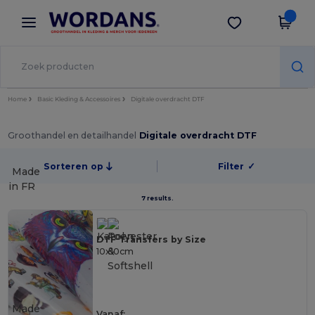
×
Wordans-app
Download app
Betere prijzen in de app!
Home
Basic Kleding & Accessoires
Digitale overdracht DTF
Groothandel en detailhandel
Digitale overdracht DTF
Sorteren op
Filter
✓
Made
in
FR
7 results.
DTF Transfers by Size
10x10cm
Made
Vanaf: