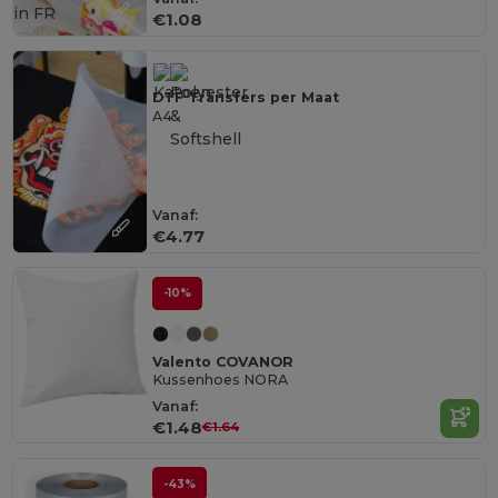
in
FR
€1.08
DTF Transfers per Maat
A4
Vanaf:
€4.77
-10%
Valento COVANOR
Kussenhoes NORA
Vanaf:
€1.48
€1.64
-43%