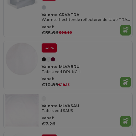
Valento CRVATRA
Warmte-hechtende reflecterende tape TRANSIT
Vanaf:
€55.66
€96.80
-40%
Valento MLVABRU
Tafelkleed BRUNCH
Vanaf:
€10.89
€18.15
Valento MLVASAU
Tafelkleed SAUS
Vanaf:
€7.26