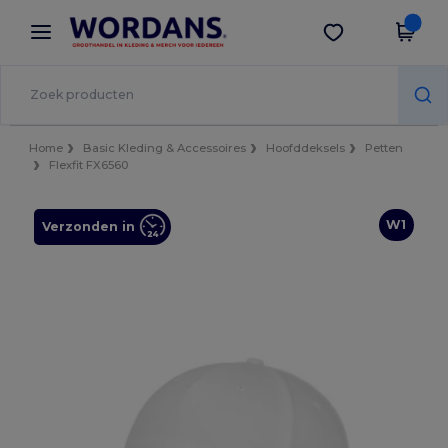
×
Wordans-app
Download app
Betere prijzen in de app!
Home
Basic Kleding & Accessoires
Hoofddeksels
Petten
Flexfit FX6560
W1
Verzonden in