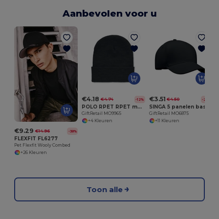
Aanbevolen voor u
G
€4.18
€3.51
€4.74
€4.50
-12%
-22%
POLO RPET RPET muts met omslag
SINGA 5 panelen baseballpet
GiftRetail MO9965
GiftRetail MO6875
+4 Kleuren
+11 Kleuren
€9.29
€14.96
-38%
FLEXFIT FL6277
Pet Flexfit Wooly Combed
+26 Kleuren
Toon alle