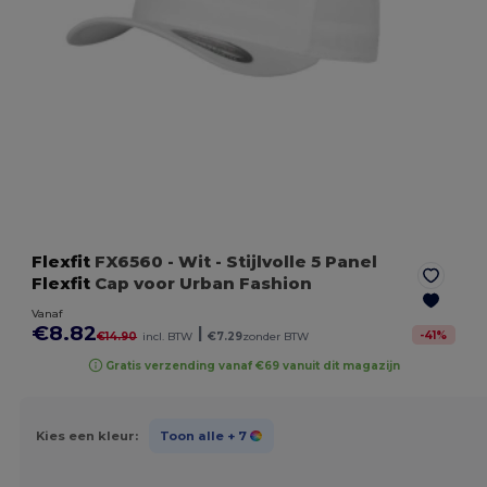
Flexfit
FX6560
- Wit
- Stijlvolle 5 Panel
Flexfit
Cap voor Urban Fashion
Vanaf
€8.82
|
-
41
%
€14.90
incl. BTW
€7.29
zonder BTW
Gratis verzending vanaf €69 vanuit dit magazijn
Kies een kleur:
Toon alle
+ 7