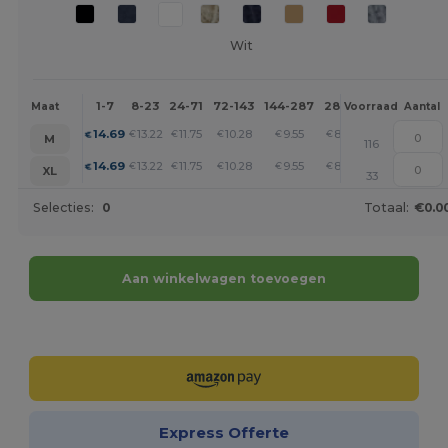
Wit
1-7
8-23
24-71
72-143
144-287
288 +
Meer
Maat
Voorraad
Aantal
+
14.69
13.22
11.75
10.28
9.55
8.82
€
€
€
€
€
€
M
116
+
14.69
13.22
11.75
10.28
9.55
8.82
€
€
€
€
€
€
XL
33
Selecties:
0
Totaal:
€0.0
Aan winkelwagen toevoegen
Personaliseer het!
Express Offerte