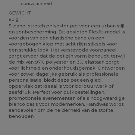
duurzaamheid
GEWICHT
90 g.
5-panel stretch
polyester
pet voor een urban stijl
en zonbescherming. Dit gesloten Flexfit-model is
voorzien van een elastische band en een
voorgebogen
klep met acht rijen stiksels voor
een strakke look. Het verstevigde voorpaneel
zorgt ervoor dat de pet zijn vorm behoudt, terwijl
de mix van 97%
polyester
en 3%
elastaan
zorgt
voor lichtheid en onderhoudsgemak. Ontworpen
voor zowel dagelijks gebruik als professionele
personalisatie, biedt deze pet een glad
oppervlak dat ideaal is voor
borduurwerk
of
zeefdruk. Perfect voor bulkbestellingen,
promotionele evenementen of als hoogwaardige
blanco basis voor modemerken. Handwas wordt
aanbevolen om de helderheid van de stof te
behouden.