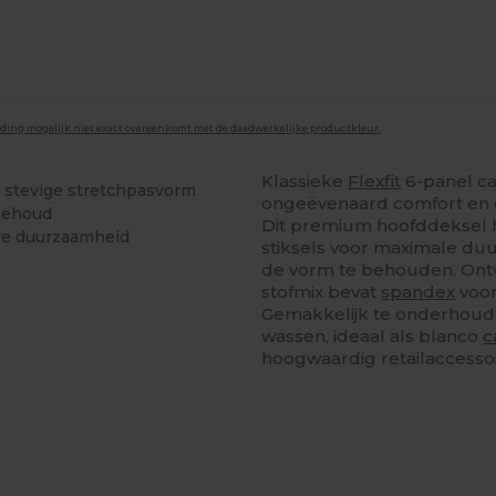
lding mogelijk niet exact overeenkomt met de daadwerkelijke productkleur.
Klassieke
Flexfit
6-panel ca
n stevige stretchpasvorm
ongeëvenaard comfort en e
mbehoud
Dit premium hoofddeksel h
ure duurzaamheid
stiksels voor maximale du
de vorm te behouden. Ontw
stofmix bevat
spandex
voor
Gemakkelijk te onderhoud
wassen, ideaal als blanco
c
hoogwaardig retailaccessoi