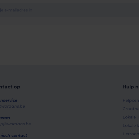
tact op
Hulp n
nservice
Helpcen
@wordans.be
Grootha
Lokale T
 team
op@wordans.be
Lokale k
Herroep
nisch contact