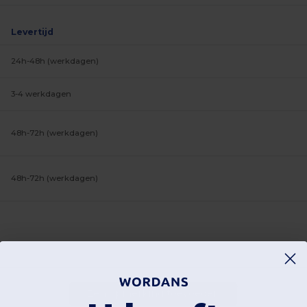
Levertijd
24h-48h (werkdagen)
3-4 werkdagen
48h-72h (werkdagen)
48h-72h (werkdagen)
Een opmerking toevoegen