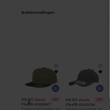
Bulkbestellingen
€8.82
€8.82
-41%
€14.90
-41%
€14.90
Flexfit 6089MT
Flexfit 6245CM
Tweekleurige snapback pet
Stijlvolle Zomer Flexfit Zes Panelen Pet