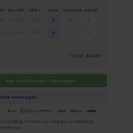
143
144-287
288 +
Meer
Voorraad
Aantal
+
.08
13.08
12.07
84
€
€
+
.08
13.08
12.07
41
€
€
Totaal:
€0.00
Aan winkelwagen toevoegen
ferte aanvragen
 voordelig en btw vrij, voeg bij uw betaling
ummer toe.