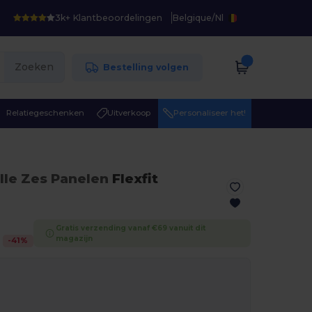
3k+ Klantbeoordelingen
Belgique
/
Nl
Zoeken
Bestelling volgen
Relatiegeschenken
Uitverkoop
Personaliseer het!
olle Zes Panelen
Flexfit
Gratis verzending vanaf €69 vanuit dit
magazijn
-
41
%