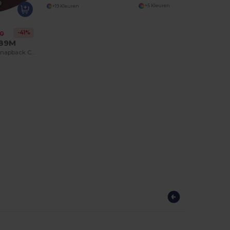
+5 Kleuren
+19 Kleuren
-41%
90
089M
Trendy Urban Snapback Cap Met Verstelbare Pasvorm