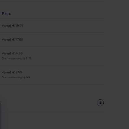
Prijs
Vanaf € 19.97
Vanaf € 17.69
Vanaf € 4.99
Gratis verzending bij €129
Vanaf € 2.99
Gratis verzending bij €69