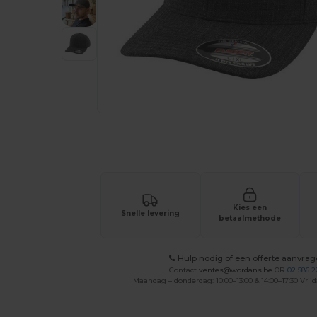
Vraag een offerte op maat aan voor 
Kies een
Snelle levering
betaalmethode
Hulp nodig of een offerte aanvra
Contact
ventes@wordans.be
OR
02 586 2
Maandag – donderdag: 10:00–13:00 & 14:00–17:30 Vrijd