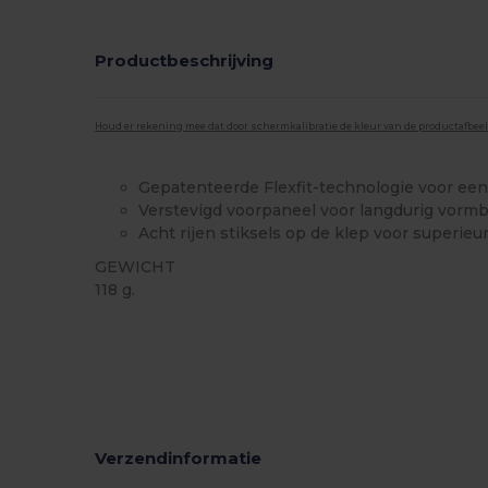
Productbeschrijving
Houd er rekening mee dat door schermkalibratie de kleur van de productafbee
Gepatenteerde Flexfit-technologie voor ee
Verstevigd voorpaneel voor langdurig vor
Acht rijen stiksels op de klep voor superie
GEWICHT
118 g.
Verzendinformatie