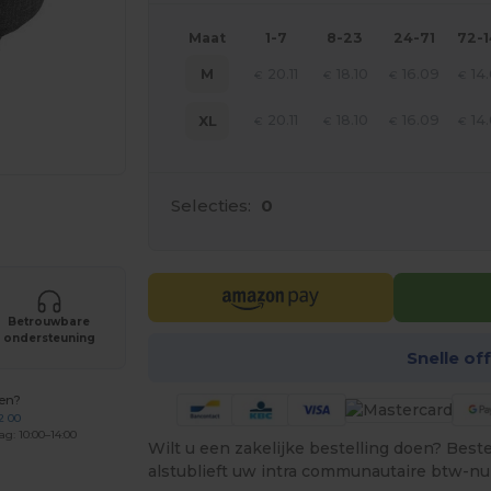
Maat
1-7
8-23
24-71
72-
20.11
18.10
16.09
14
M
€
€
€
€
20.11
18.10
16.09
14
XL
€
€
€
€
Selecties:
0
je producten
Betrouwbare
ondersteuning
Snelle of
gen?
2 00
ag: 10:00–14:00
Wilt u een zakelijke bestelling doen? Bestel
alstublieft uw intra communautaire btw-n