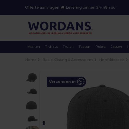
Offerte aanvragen
|
Levering binnen 24-48h uur
Merken
T-shirts
Truien
Tassen
Polo's
Jassen
Home
Basic Kleding & Accessoires
Hoofddeksels
Verzonden in