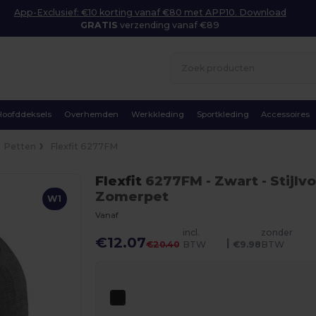
App-Exclusief: €10 korting vanaf €80 met APP10. Download
GRATIS
verzending vanaf €89
Hoofddeksels
Overhemden
Werkkleding
Sportkleding
Accessoires
Petten
Flexfit 6277FM
Flexfit
6277FM
- Zwart
- Stijlv
Zomerpet
W1
Vanaf
incl.
zonder
€12.07
|
€20.40
BTW
€9.98
BTW