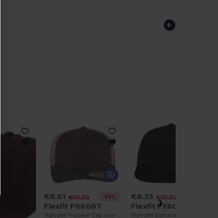
€6.35
€6.61
-38%
€10.30
-36%
€10.30
Flexfit FX6006
Flexfit F6606T
Stijlvolle Zomerse Trucker Pet met Platte Klep
Stijlvolle Trucker Cap voor Dagelijks Gebruik