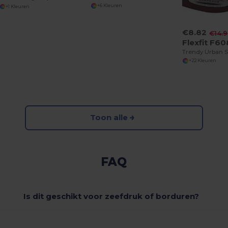
+6 Kleuren
+1 Kleuren
€8.82
€14.
Flexfit F6
+22 Kleuren
Toon alle
FAQ
Is dit geschikt voor zeefdruk of borduren?