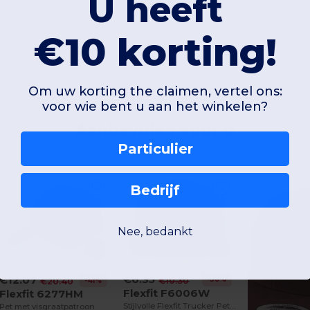
U heeft
€10 korting!
Om uw korting the claimen, vertel ons:
voor wie bent u aan het winkelen?
Aanbevolen voor u
Particulier
Bedrijf
Nee, bedankt
€6.35
€12.07
-38%
€10.30
-41%
€20.40
Flexfit F6006W
Flexfit 6277HM
Stijlvolle Flexfit Trucker Pet voor Mannen
Pet met visgraatpatroon