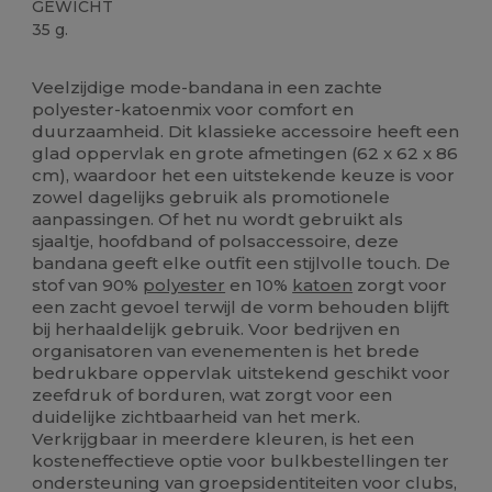
GEWICHT
35 g.
Ruime voorraad
Veelzijdige mode-bandana in een zachte
polyester-katoenmix voor comfort en
duurzaamheid. Dit klassieke accessoire heeft een
glad oppervlak en grote afmetingen (62 x 62 x 86
cm), waardoor het een uitstekende keuze is voor
zowel dagelijks gebruik als promotionele
aanpassingen. Of het nu wordt gebruikt als
sjaaltje, hoofdband of polsaccessoire, deze
bandana geeft elke outfit een stijlvolle touch. De
stof van 90%
polyester
en 10%
katoen
zorgt voor
een zacht gevoel terwijl de vorm behouden blijft
bij herhaaldelijk gebruik. Voor bedrijven en
organisatoren van evenementen is het brede
bedrukbare oppervlak uitstekend geschikt voor
zeefdruk of borduren, wat zorgt voor een
duidelijke zichtbaarheid van het merk.
Verkrijgbaar in meerdere kleuren, is het een
kosteneffectieve optie voor bulkbestellingen ter
ondersteuning van groepsidentiteiten voor clubs,