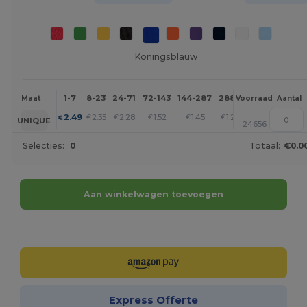
Koningsblauw
1-7
8-23
24-71
72-143
144-287
288 +
Meer
Maat
Voorraad
Aantal
+
2.49
2.35
2.28
1.52
1.45
1.24
€
€
€
€
€
€
UNIQUE
24656
Selecties:
0
Totaal:
€0.0
Aan winkelwagen toevoegen
Personaliseer het!
Express Offerte