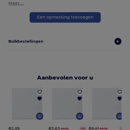
Meer.....
Een opmerking toevoegen
Bulkbestellingen
Aanbevolen voor u
€2.09
€3.63
€6.41
€6.32
€8.78
-43%
-27%