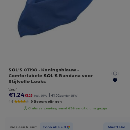
SOL'S
01198
- Koningsblauw
-
Comfortabele
SOL'S
Bandana voor
Stijlvolle Looks
Vanaf
€1.24
|
€1.25
incl. BTW
€1.02
zonder BTW
4.6
9 Beoordelingen
Gratis verzending vanaf €69 vanuit dit magazijn
Kies een kleur:
Toon alle
+ 9
Maattabel