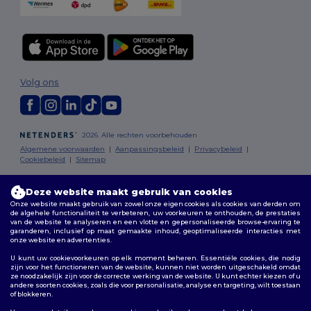
Volg ons
2026. Alle rechten voorbehouden
Algemene voorwaarden
|
Aanpassingsbeleid
|
Privacybeleid
|
Cookiebeleid
|
Sitemap
Bruxelles
|
Anvers
|
Mortsel
|
Malines
|
Lierre
|
Turnhout
|
Geel
|
Deze website maakt gebruik van cookies
Herentals
|
Hoogstraten
|
Bruges
Onze website maakt gebruik van zowel onze eigen cookies als cookies van derden om
de algehele functionaliteit te verbeteren, uw voorkeuren te onthouden, de prestaties
van de website te analyseren en een vlotte en gepersonaliseerde browse-ervaring te
garanderen, inclusief op maat gemaakte inhoud, geoptimaliseerde interacties met
onze website en advertenties.
U kunt uw cookievoorkeuren op elk moment beheren. Essentiële cookies, die nodig
zijn voor het functioneren van de website, kunnen niet worden uitgeschakeld omdat
ze noodzakelijk zijn voor de correcte werking van de website. U kunt echter kiezen of u
andere soorten cookies, zoals die voor personalisatie, analyse en targeting, wilt toestaan
of blokkeren.