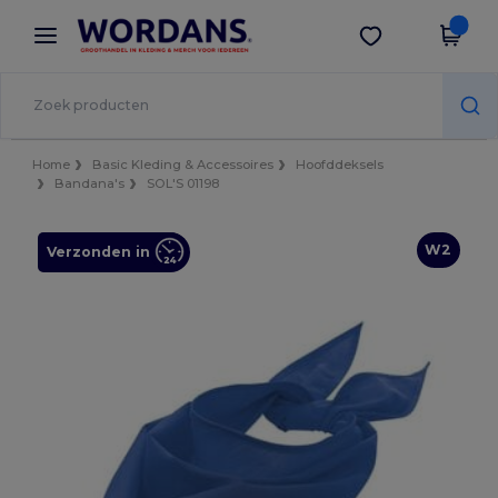
×
Wordans-app
Download app
Betere prijzen in de app!
Home
Basic Kleding & Accessoires
Hoofddeksels
Bandana's
SOL'S 01198
W2
Verzonden in