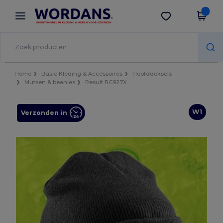
×
Wordans-app
Download app
Betere prijzen in de app!
Home
Basic Kleding & Accessoires
Hoofddeksels
Mutsen & beanies
Result RC927X
W1
Verzonden in