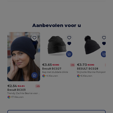
Aanbevolen voor u
€3.65
€3.73
€3.80
€3.90
-4%
-4%
Result RC027
RESULT RC028
Kap met dubbele dikte
Stijlvolle Warme Pompom Muts voor Koude Dagen
+4 Kleuren
+6 Kleuren
€2.54
€2.64
-4%
Result RC031
Trendy Zachte Beanie voor Alle Seizoenen
+17 Kleuren