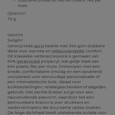
Duurzame productie met één plastic fles per
muts
GEWICHT
70 g.
Gerecycled
Gewicht
340g/m²
Gerecyclede
acryl
beanie met 340 gsm dubbele
dikte voor warmte en
milieuvriendelijk
comfort.
Dit klassieke winteraccessoire is gemaakt van
50%
gerecycled
polyacryl, wat gelijk staat aan
één plastic fles per muts. Ontworpen met een
brede, comfortabele omslag en een opvallend
voorpaneel voor eenvoudige personalisatie of
een minimalistische look. Ideaal voor
bulkbestellingen, relatiegeschenken of dagelijks
gebruik. Het zachte breisel zorgt voor een
nauwsluitende pasvorm, waardoor het een
betrouwbare blanco is voor drukkers en
wederverkopers die duurzame opties zoeken.
De hoge dichtheid biedt uitstekende isolatie voor