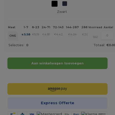
Zwart
1-7
8-23
24-71
72-143
144-287
288 +
Meer
Maat
Voorraad
Aantal
+
5.58
5.19
4.81
4.42
4.04
3.85
€
€
€
€
€
€
ONE
552
Selecties:
0
Totaal:
€0.0
Aan winkelwagen toevoegen
Personaliseer het!
Express Offerte