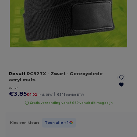
Result
RC927X
- Zwart
- Gerecyclede
acryl muts
Vanaf
€3.85
|
€4.02
incl. BTW
€3.18
zonder BTW
Gratis verzending vanaf €69 vanuit dit magazijn
Kies een kleur:
Toon alle
+ 1