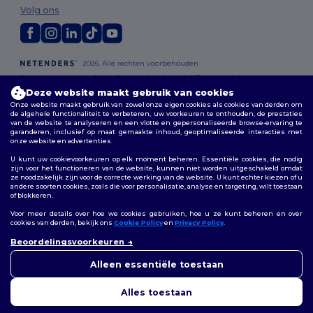
Volg ons
2026. Alle rechten voorbehouden
Algemene voorwaarden
|
Aanpassingsbeleid
|
Privacybeleid
|
Cookiebeleid
|
Sitemap
Deze website maakt gebruik van cookies
Onze website maakt gebruik van zowel onze eigen cookies als cookies van derden om
de algehele functionaliteit te verbeteren, uw voorkeuren te onthouden, de prestaties
Bruxelles
|
Anvers
|
Mortsel
|
Malines
|
Lierre
|
Turnhout
|
Geel
|
van de website te analyseren en een vlotte en gepersonaliseerde browse-ervaring te
Herentals
|
Hoogstraten
|
Bruges
garanderen, inclusief op maat gemaakte inhoud, geoptimaliseerde interacties met
onze website en advertenties.
U kunt uw cookievoorkeuren op elk moment beheren. Essentiële cookies, die nodig
zijn voor het functioneren van de website, kunnen niet worden uitgeschakeld omdat
ze noodzakelijk zijn voor de correcte werking van de website. U kunt echter kiezen of u
andere soorten cookies, zoals die voor personalisatie, analyse en targeting, wilt toestaan
of blokkeren.
Voor meer details over hoe we cookies gebruiken, hoe u ze kunt beheren en over
cookies van derden, bekijk ons
Cookie Policy
en
Privacy Policy
.
👋
Hallo
Beoordelingsvoorkeuren
Als u vragen of opmerkingen
heeft, kunt u op elk gewenst
Alleen essentiële toestaan
moment contact met ons
opnemen. Onze chatbot staat
Alles toestaan
voor u klaar.