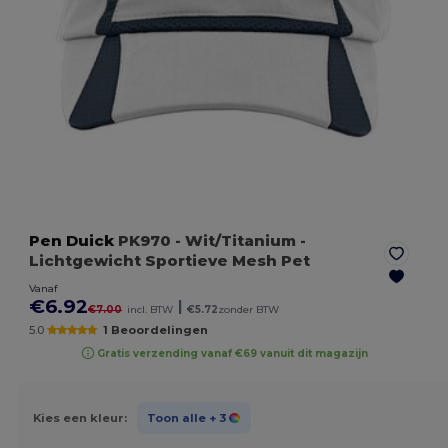
Pen Duick
PK970
- Wit/Titanium
-
Lichtgewicht Sportieve Mesh Pet
Vanaf
€6.92
|
€7.00
incl. BTW
€5.72
zonder BTW
5.0
1 Beoordelingen
Gratis verzending vanaf €69 vanuit dit magazijn
Kies een kleur:
Toon alle
+ 3