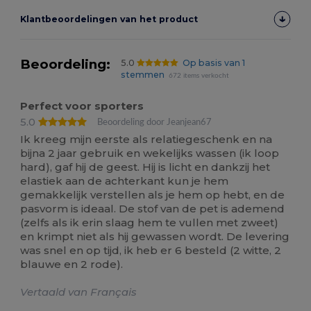
Klantbeoordelingen van het product
Beoordeling:
5.0
Op basis van 1
stemmen
672 items verkocht
Perfect voor sporters
5.0
Beoordeling door Jeanjean67
Ik kreeg mijn eerste als relatiegeschenk en na
bijna 2 jaar gebruik en wekelijks wassen (ik loop
hard), gaf hij de geest. Hij is licht en dankzij het
elastiek aan de achterkant kun je hem
gemakkelijk verstellen als je hem op hebt, en de
pasvorm is ideaal. De stof van de pet is ademend
(zelfs als ik erin slaag hem te vullen met zweet)
en krimpt niet als hij gewassen wordt. De levering
was snel en op tijd, ik heb er 6 besteld (2 witte, 2
blauwe en 2 rode).
Vertaald van Français