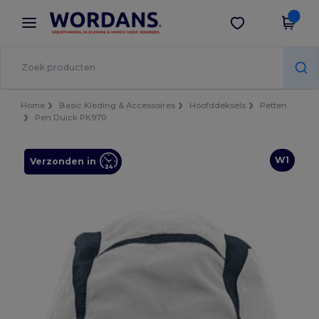
×
Wordans-app
Download app
Betere prijzen in de app!
Home
Basic Kleding & Accessoires
Hoofddeksels
Petten
Pen Duick PK970
W1
Verzonden in