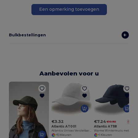
Een opmerking toevoegen
Bulkbestellingen
Aanbevolen voor u
€3.32
€7.24
€10.90
-34%
Atlantis AT001
Atlantis AT118
Atlantis Unisex Verstelbare Katoenen Cap
Warme Wintermuts met Fleece Oorkleppen
+10 Kleuren
+1 Kleuren