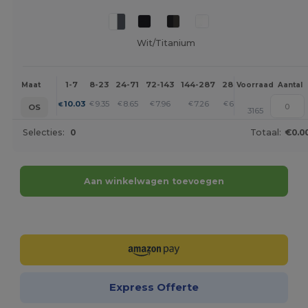
Wit/Titanium
1-7
8-23
24-71
72-143
144-287
288 +
Meer
Maat
Voorraad
Aantal
+
10.03
9.35
8.65
7.96
7.26
6.92
€
€
€
€
€
€
OS
3165
Selecties:
0
Totaal:
€0.0
Aan winkelwagen toevoegen
Personaliseer het!
Express Offerte