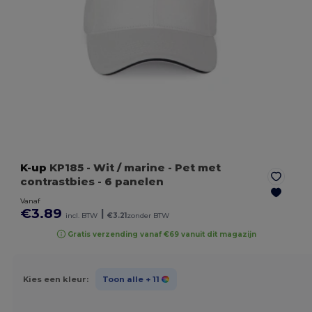
K-up
KP185
- Wit / marine
- Pet met
contrastbies - 6 panelen
Vanaf
€3.89
|
incl. BTW
€3.21
zonder BTW
Gratis verzending vanaf €69 vanuit dit magazijn
Kies een kleur:
Toon alle
+ 11