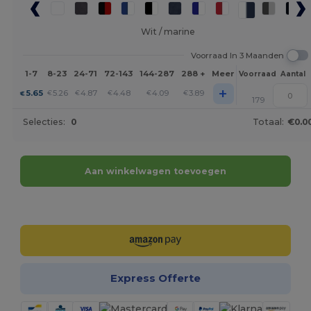
Wit / marine
Voorraad In 3 Maanden
1-7
8-23
24-71
72-143
144-287
288 +
Meer
Voorraad
Aantal
+
5.65
5.26
4.87
4.48
4.09
3.89
€
€
€
€
€
€
179
Selecties:
0
Totaal:
€0.0
Aan winkelwagen toevoegen
Personaliseer het!
Express Offerte