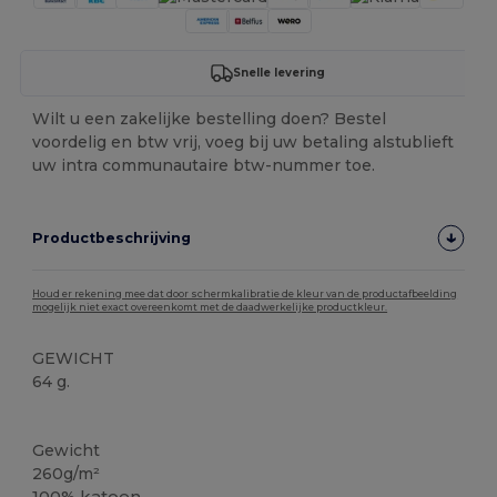
Snelle levering
Wilt u een zakelijke bestelling doen? Bestel
voordelig en btw vrij, voeg bij uw betaling alstublieft
uw intra communautaire btw-nummer toe.
Productbeschrijving
Houd er rekening mee dat door schermkalibratie de kleur van de productafbeelding
mogelijk niet exact overeenkomt met de daadwerkelijke productkleur.
GEWICHT
64 g.
Ruime voorraad
Gewicht
260g/m²
100%
katoen
.