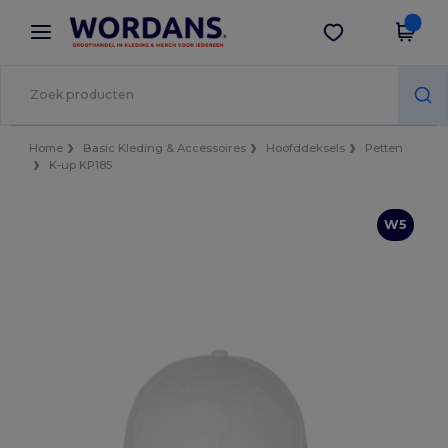
×
Wordans-app
Download app
Betere prijzen in de app!
Home
Basic Kleding & Accessoires
Hoofddeksels
Petten
K-up KP185
W5