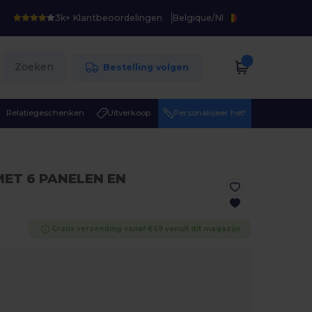
3k+ Klantbeoordelingen
Belgique
/
Nl
Zoeken
Bestelling volgen
Relatiegeschenken
Uitverkoop
Personaliseer het!
MET 6 PANELEN EN
Gratis verzending vanaf €69 vanuit dit magazijn