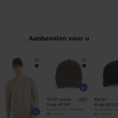
Aanbevolen voor u
€7.31
€6.43
-33%
€10.90
K-up KP193
K-up KP22
Corduroy Pet - 6 panelen
Truckerpet - 5 
+4 Kleuren
+11 Kleuren