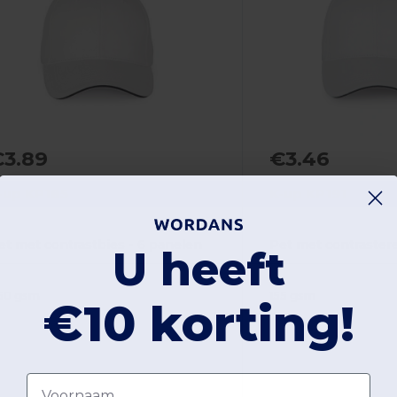
€3.89
€3.46
-up KP185
K-up KP191
et met contrastbies - 6 panelen
U heeft
60 gsm
155 gsm
€10 korting!
Voornaam