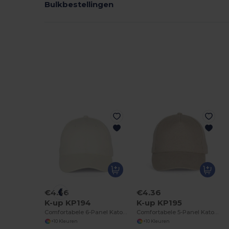
Bulkbestellingen
€4.36
€4.36
K-up KP194
K-up KP195
Comfortabele 6-Panel Katoenen Pet
Comfortabele 5-Panel Katoenen Pet
+10 Kleuren
+10 Kleuren