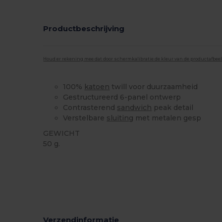
Productbeschrijving
Houd er rekening mee dat door schermkalibratie de kleur van de productafbee
100%
katoen
twill voor duurzaamheid
Gestructureerd 6-panel ontwerp
Contrasterend
sandwich
peak detail
Verstelbare
sluiting
met metalen gesp
GEWICHT
50 g.
Ruime voorraad
Verzendinformatie