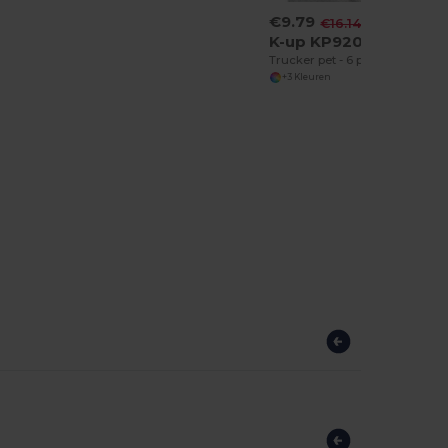
€9.79
-39%
€16.14
K-up KP920
Trucker pet - 6 panelen
+3 Kleuren