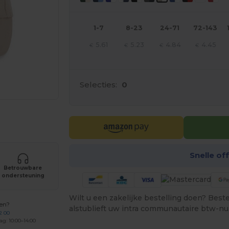
1-7
8-23
24-71
72-143
5.61
5.23
4.84
4.45
€
€
€
€
Selecties:
0
je producten
Snelle of
Betrouwbare
ondersteuning
Wilt u een zakelijke bestelling doen? Bestel
gen?
alstublieft uw intra communautaire btw-n
2 00
ag: 10:00–14:00