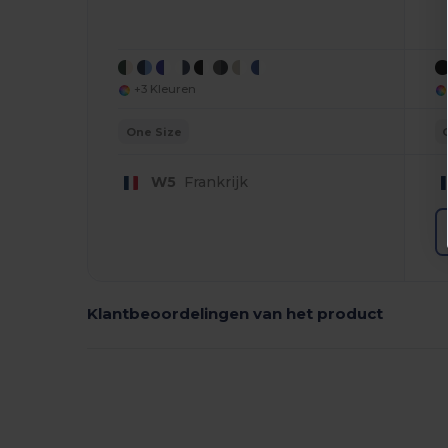
+3 Kleuren
One Size
W5
Frankrijk
Klantbeoordelingen van het product