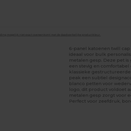
lding mogelijk niet exact overeenkomt met de daadwerkelijke productkleur.
6-panel katoenen twill ca
ideaal voor bulk personalis
metalen gesp. Deze pet i
een stevig en comfortabel 
klassieke gestructureerde 
peak een subtiel designac
blanco petten voor weder
logo, dit product voldoet
metalen gesp zorgt voor 
Perfect voor zeefdruk, bo