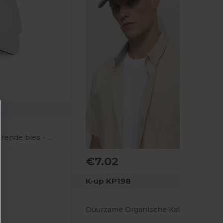
Pet met contrastererende bies - 6 panelen
€7.02
K-up KP198
Duurzame Organische Katoenen Pet met Contrasterende Klep