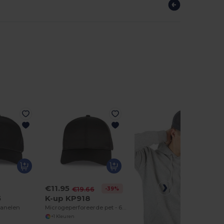
€11.95
-39%
€19.66
5
K-up KP918
panelen
Microgeperforeerde pet - 6 panelen
+1 Kleuren