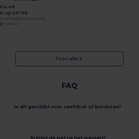
€4.48
K-up KP196
Comfortabele 6-Panel Pet met Sandwichklep
+10 Kleuren
Toon alle
FAQ
Is dit geschikt voor zeefdruk of borduren?
Krimpt de pet na het wassen?