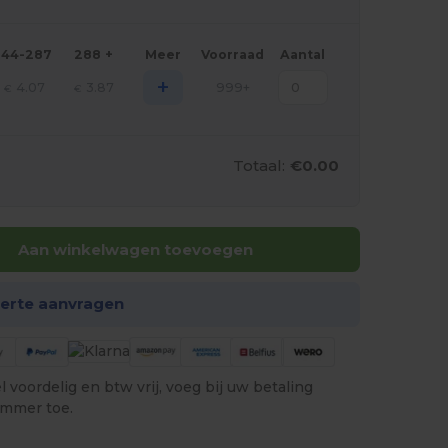
144-287
288 +
Meer
Voorraad
Aantal
+
4.07
3.87
999+
€
€
Totaal:
€0.00
Aan winkelwagen toevoegen
ferte aanvragen
 voordelig en btw vrij, voeg bij uw betaling
ummer toe.