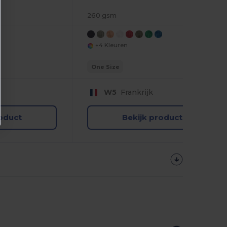
260 gsm
+4 Kleuren
One Size
W5
Frankrijk
roduct
Bekijk product