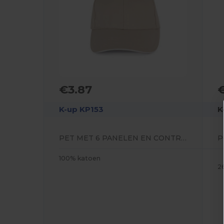
€3.87
K-up KP153
K
PET MET 6 PANELEN EN CONTRASTERENDE BIES
P
100% katoen
2