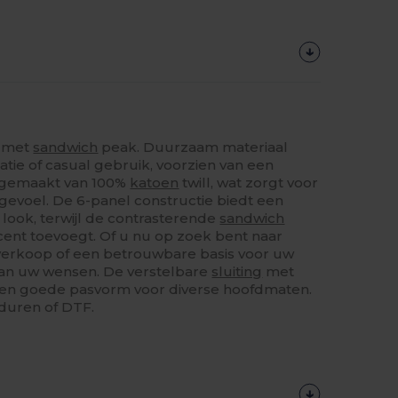
p met
sandwich
peak. Duurzaam materiaal
atie of casual gebruik, voorzien van een
s gemaakt van 100%
katoen
twill, wat zorgt voor
gevoel. De 6-panel constructie biedt een
look, terwijl de contrasterende
sandwich
cent toevoegt. Of u nu op zoek bent naar
verkoop of een betrouwbare basis voor uw
 aan uw wensen. De verstelbare
sluiting
met
een goede pasvorm voor diverse hoofdmaten.
rduren of DTF.