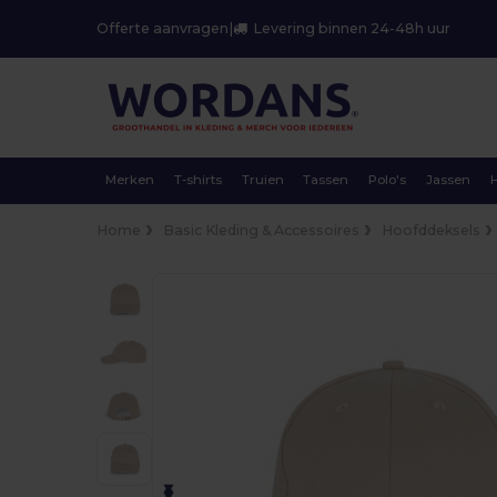
Offerte aanvragen
|
Levering binnen 24-48h uur
Merken
T-shirts
Truien
Tassen
Polo's
Jassen
Home
Basic Kleding & Accessoires
Hoofddeksels