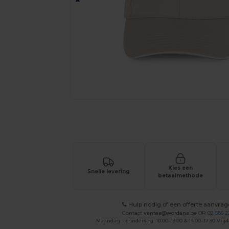
Vraag een offerte op maat aan voor 
Kies een
Snelle levering
betaalmethode
Hulp nodig of een offerte aanvra
Contact
ventes@wordans.be
OR
02 586 2
Maandag – donderdag: 10:00–13:00 & 14:00–17:30 Vrijd