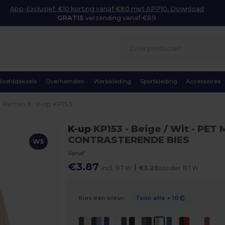
App-Exclusief: €10 korting vanaf €80 met APP10. Download
GRATIS
verzending vanaf €89
Hoofddeksels
Overhemden
Werkkleding
Sportkleding
Accessoires
Petten
K-up KP153
K-up
KP153
- Beige / Wit
- PET 
CONTRASTERENDE BIES
W5
Vanaf
€3.87
|
incl. BTW
€3.20
zonder BTW
Kies een kleur:
Toon alle
+ 10