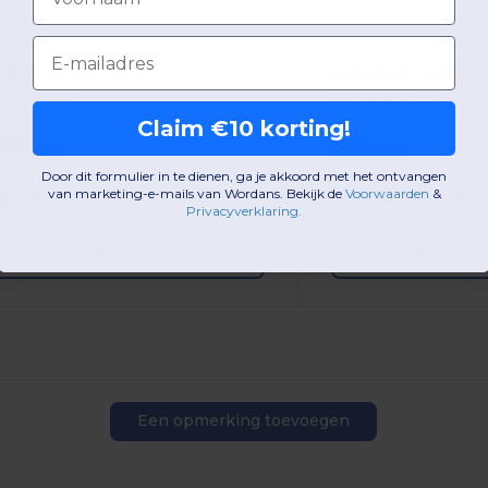
Email
+4 Kleuren
+2 Kleuren
Claim €10 korting!
One Size
One Size
Door dit formulier in te dienen, ga je akkoord met het ontvangen
van marketing-e-mails van Wordans. Bekijk de
Voorwaarden
​
&
W5
Frankrijk
W5
Frankrijk
Privacyverklaring
.
Bekijk product
Bekijk p
Een opmerking toevoegen