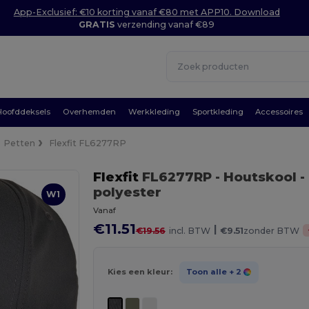
App-Exclusief: €10 korting vanaf €80 met APP10. Download
GRATIS
verzending vanaf €89
Hoofddeksels
Overhemden
Werkkleding
Sportkleding
Accessoires
Petten
Flexfit FL6277RP
Flexfit
FL6277RP
- Houtskool
-
polyester
W1
Vanaf
€11.51
|
€19.56
incl. BTW
€9.51
zonder BTW
Kies een kleur:
Toon alle
+ 2