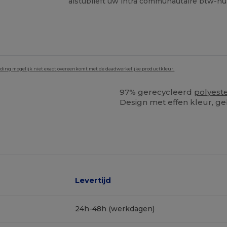
alstublieft uw intra communautaire btw-n
lding mogelijk niet exact overeenkomt met de daadwerkelijke productkleur.
97% gerecycleerd
polyest
Design met effen kleur, g
Levertijd
24h-48h (werkdagen)