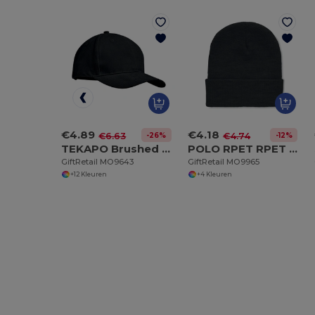
€4.89
€4.18
-26%
-12%
€6.63
€4.74
TEKAPO Brushed cotton basebal cap
POLO RPET RPET muts met omslag
GiftRetail MO9643
GiftRetail MO9965
+12 Kleuren
+4 Kleuren