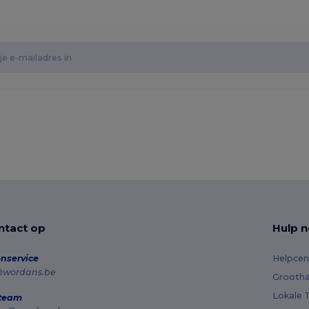
tact op
Hulp n
nservice
Helpcen
@wordans.be
Grootha
Lokale T
 team