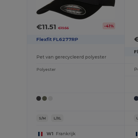
€11.51
-41%
€19.56
€
Flexfit FL6277RP
F
Pet van gerecycleerd polyester
P
Polyester
S/M
L/XL
W1
Frankrijk