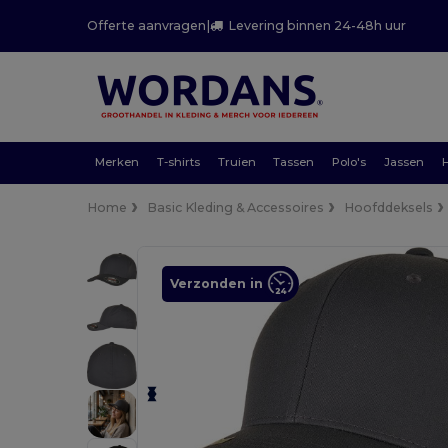
Offerte aanvragen
|
Levering binnen 24-48h uur
Merken
T-shirts
Truien
Tassen
Polo's
Jassen
Home
Basic Kleding & Accessoires
Hoofddeksels
Verzonden in