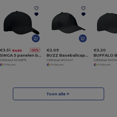
€3.51
€2.09
€3.20
-22%
€4.50
SINGA 5 panelen baseballpet
BUZZ Baseballcap met 5 panelen
GiftRetail MO6875
GiftRetail MO1447
GiftRetail MO1
+11 Kleuren
+14 Kleuren
+14 Kleuren
Toon alle