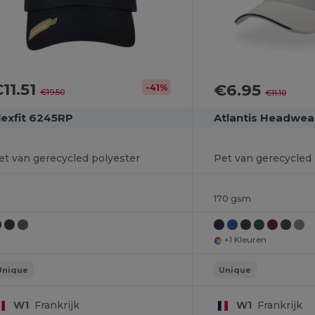
11.51
€6.95
-41%
€19.50
€11.10
lexfit 6245RP
Atlantis Headwea
et van gerecycled polyester
Pet van gerecycled 
170 gsm
+1 Kleuren
Unique
Unique
W1
Frankrijk
W1
Frankrijk