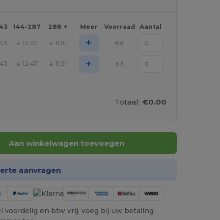
143
144-287
288 +
Meer
Voorraad
Aantal
+
.43
12.47
11.51
68
€
€
+
.43
12.47
11.51
63
€
€
Totaal:
€0.00
Aan winkelwagen toevoegen
ferte aanvragen
 voordelig en btw vrij, voeg bij uw betaling