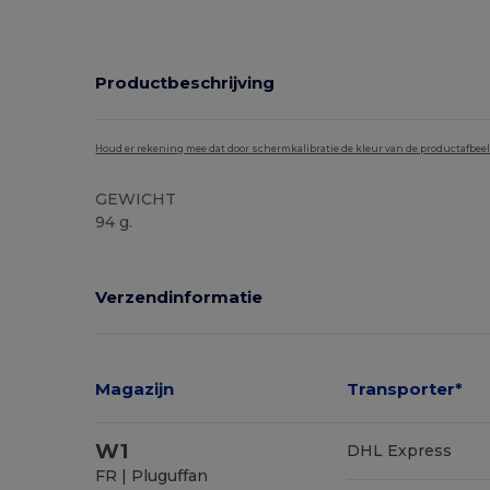
Productbeschrijving
Houd er rekening mee dat door schermkalibratie de kleur van de productafbee
GEWICHT
94 g.
Verzendinformatie
Magazijn
Transporter*
W1
DHL Express
FR | Pluguffan