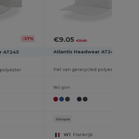
€9.05
-43%
-37%
€15.80
Atlantis Headwear AT246
r AT245
Pet van gerecycled polyester
polyester
180 gsm
Unique
W1
Frankrijk