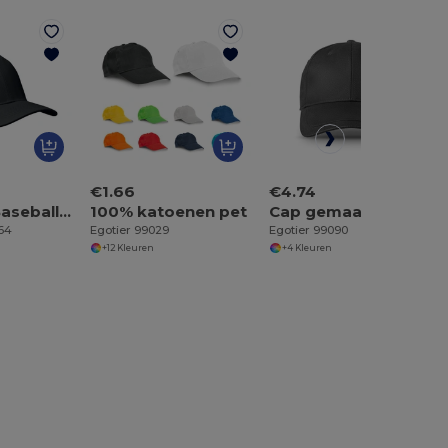
€1.66
€4.74
BUFFALO Baseballcap met 6 panelen
100% katoenen pet
Cap gemaakt van geborsteld (65% gerecycled) katoen
464
Egotier 99029
Egotier 99090
+12 Kleuren
+4 Kleuren