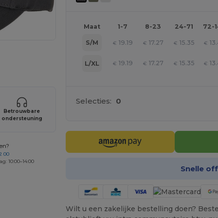
Maat
1-7
8-23
24-71
72-
19.19
17.27
15.35
13
S/M
€
€
€
€
je producten
19.19
17.27
15.35
13
L/XL
€
€
€
€
Selecties:
0
Betrouwbare
ondersteuning
gen?
2 00
ag: 10:00–14:00
Snelle of
Wilt u een zakelijke bestelling doen? Bestel