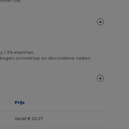
ummer toe.
er
/ 3% elasthan.
ebogen zonneklep en decoratieve naden.
Prijs
Vanaf € 20.27