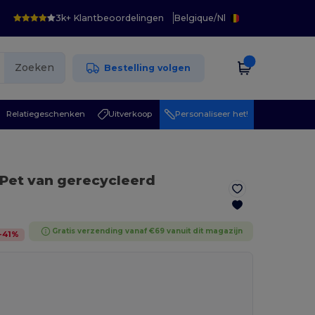
3k+ Klantbeoordelingen
Belgique
/
Nl
Zoeken
Bestelling volgen
Relatiegeschenken
Uitverkoop
Personaliseer het!
 Pet van gerecycleerd
Gratis verzending vanaf €69 vanuit dit magazijn
-
41
%