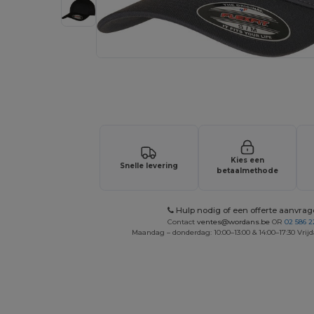
Vraag een offerte op maat aan voor 
Kies een
Snelle levering
betaalmethode
Hulp nodig of een offerte aanvra
Contact
ventes@wordans.be
OR
02 586 2
Maandag – donderdag: 10:00–13:00 & 14:00–17:30 Vrijd