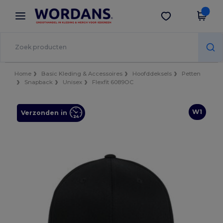
×
Wordans-app
Download app
Betere prijzen in de app!
Home
Basic Kleding & Accessoires
Hoofddeksels
Petten
Snapback
Unisex
Flexfit 6089OC
W1
Verzonden in