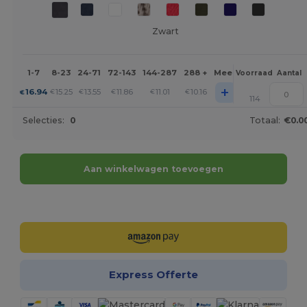
Zwart
1-7
8-23
24-71
72-143
144-287
288 +
Meer
Voorraad
Aantal
+
16.94
15.25
13.55
11.86
11.01
10.16
€
€
€
€
€
€
114
Selecties:
0
Totaal:
€0.0
Aan winkelwagen toevoegen
Personaliseer het!
Express Offerte