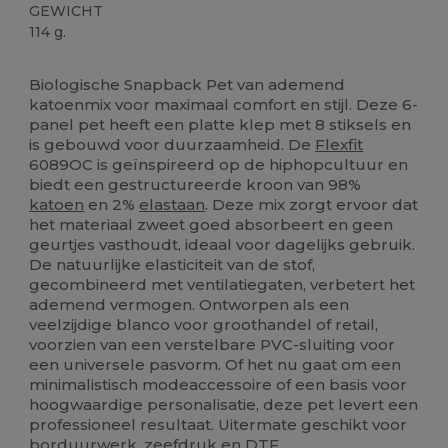
GEWICHT
114 g.
Biologisch
Biologisch
Biologisch
Biologische Snapback Pet van ademend
katoenmix voor maximaal comfort en stijl. Deze 6-
panel pet heeft een platte klep met 8 stiksels en
is gebouwd voor duurzaamheid. De
Flexfit
6089OC is geïnspireerd op de hiphopcultuur en
biedt een gestructureerde kroon van 98%
katoen
en 2%
elastaan
. Deze mix zorgt ervoor dat
het materiaal zweet goed absorbeert en geen
geurtjes vasthoudt, ideaal voor dagelijks gebruik.
De natuurlijke elasticiteit van de stof,
gecombineerd met ventilatiegaten, verbetert het
ademend vermogen. Ontworpen als een
veelzijdige blanco voor groothandel of retail,
voorzien van een verstelbare PVC-sluiting voor
een universele pasvorm. Of het nu gaat om een
minimalistisch modeaccessoire of een basis voor
hoogwaardige personalisatie, deze pet levert een
professioneel resultaat. Uitermate geschikt voor
borduurwerk, zeefdruk en DTF.