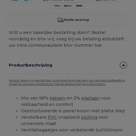
Snelle levering
Wilt u een zakelijke bestelling doen? Bestel
voordelig en btw vrij, voeg bij uw betaling alstublieft
uw intra communautaire btw-nummer toe.
Productbeschrijving
Houd er rekening mee dat door schermkalibratie de kleur van de productafbeelding
mogelijk niet exact overeenkomt met de daadwerkelijke productkleur.
Mix van 98%
katoen
en 2%
elastaan
voor
rekbaarheid en comfort
Gestructureerde 6-panel kroon met platte klep
Verstelbare
PVC
snapback
sluiting
voor
universele maat
Ventilatiegaatjes voor verbeterde luchtstroom