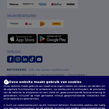
Verzendmethoden
Volg ons
2026. Alle rechten voorbehouden
Algemene voorwaarden
|
Aanpassingsbeleid
|
Privacybeleid
|
Cookiebeleid
|
Sitemap
Deze website maakt gebruik van cookies
Onze website maakt gebruik van zowel onze eigen cookies als cookies van derden om
Bruxelles
|
Anvers
|
Mortsel
|
Malines
|
Lierre
|
Turnhout
|
Geel
|
de algehele functionaliteit te verbeteren, uw voorkeuren te onthouden, de prestaties
U hee
van de website te analyseren en een vlotte en gepersonaliseerde browse-ervaring te
Herentals
|
Hoogstraten
|
Bruges
garanderen, inclusief op maat gemaakte inhoud, geoptimaliseerde interacties met
onze website en advertenties.
€10 kor
U kunt uw cookievoorkeuren op elk moment beheren. Essentiële cookies, die nodig
zijn voor het functioneren van de website, kunnen niet worden uitgeschakeld omdat