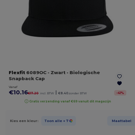
Flexfit
6089OC
- Zwart
- Biologische
Snapback Cap
Vanaf
€10.16
|
-
41
%
€17.20
incl. BTW
€8.40
zonder BTW
Gratis verzending vanaf €69 vanuit dit magazijn
Kies een kleur:
Toon alle
+ 7
Maattabel