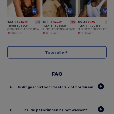
€13.41
€14.15
€9.35
€22.70
€25.00
€15.80
-41%
-43%
-41%
Flexfit 6089CH
FLEXFIT 6089SU
FLEXFIT 7706FF
CHAMBRAY-SUÈDE SNAPBACK CHAMBRAY
SUEDE LEDEREN SNAPBACK
FLEXFIT 110 GEBOGEN KLEP SNAPBACK
+1 Kleuren
+2 Kleuren
+5 Kleuren
Toon alle
FAQ
Is dit geschikt voor zeefdruk of borduren?
Zal de pet krimpen na het wassen?