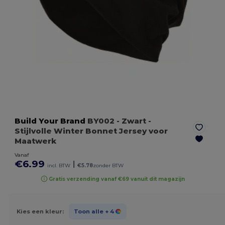
Build Your Brand
BY002
- Zwart
-
Stijlvolle Winter Bonnet Jersey voor
Maatwerk
Vanaf
€6.99
|
incl. BTW
€5.78
zonder BTW
Gratis verzending vanaf €69 vanuit dit magazijn
Kies een kleur:
Toon alle
+ 4