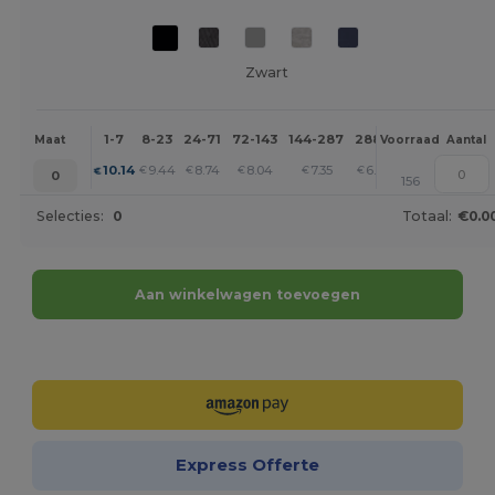
Zwart
1-7
8-23
24-71
72-143
144-287
288 +
Meer
Maat
Voorraad
Aantal
+
10.14
9.44
8.74
8.04
7.35
6.99
€
€
€
€
€
€
0
156
Selecties:
0
Totaal:
€0.0
Aan winkelwagen toevoegen
Personaliseer het!
Express Offerte