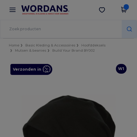
×
Wordans-app
Download app
Betere prijzen in de app!
Home
Basic Kleding & Accessoires
Hoofddeksels
Mutsen & beanies
Build Your Brand BY002
W1
Verzonden in