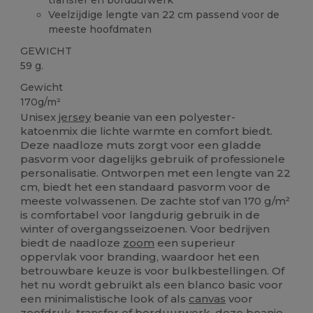
Veelzijdige lengte van 22 cm passend voor de
meeste hoofdmaten
GEWICHT
59 g.
Gewicht
170g/m²
Unisex
jersey
beanie van een polyester-
katoenmix die lichte warmte en comfort biedt.
Deze naadloze muts zorgt voor een gladde
pasvorm voor dagelijks gebruik of professionele
personalisatie. Ontworpen met een lengte van 22
cm, biedt het een standaard pasvorm voor de
meeste volwassenen. De zachte stof van 170 g/m²
is comfortabel voor langdurig gebruik in de
winter of overgangsseizoenen. Voor bedrijven
biedt de naadloze
zoom
een superieur
oppervlak voor branding, waardoor het een
betrouwbare keuze is voor bulkbestellingen. Of
het nu wordt gebruikt als een blanco basic voor
een minimalistische look of als
canvas
voor
zeefdruk, transfer of borduurwerk, deze beanie