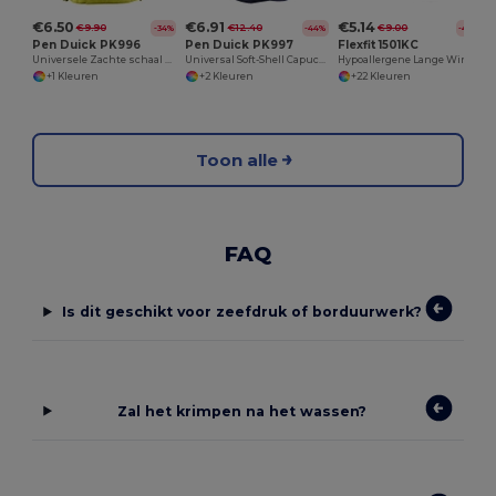
€6.50
€6.91
€5.14
€9.90
€12.40
€9.00
-34%
-44%
-43%
Pen Duick PK996
Pen Duick PK997
Flexfit 1501KC
Universele Zachte schaal kapucijner
Universal Soft-Shell Capuchon
Hypoallergene Lange Winter Beanie
+1 Kleuren
+2 Kleuren
+22 Kleuren
Toon alle
FAQ
Is dit geschikt voor zeefdruk of borduurwerk?
Zal het krimpen na het wassen?