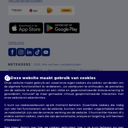
Verzendmethoden
Volg ons
2026. Alle rechten voorbehouden
Algemene voorwaarden
|
Aanpassingsbeleid
|
Privacybeleid
|
Cookiebeleid
|
Sitemap
Deze website maakt gebruik van cookies
Onze website maakt gebruik van zowel onze eigen cookies als cookies van derden om
de algehele functionaliteit te verbeteren, uw voorkeuren te onthouden, de prestaties
Bruxelles
|
Anvers
|
Mortsel
|
Malines
|
Lierre
|
Turnhout
|
Geel
|
van de website te analyseren en een vlotte en gepersonaliseerde browse-ervaring te
Herentals
|
Hoogstraten
|
Bruges
garanderen, inclusief op maat gemaakte inhoud, geoptimaliseerde interacties met
onze website en advertenties.
U kunt uw cookievoorkeuren op elk moment beheren. Essentiële cookies, die nodig
zijn voor het functioneren van de website, kunnen niet worden uitgeschakeld omdat
ze noodzakelijk zijn voor de correcte werking van de website. U kunt echter kiezen of u
andere soorten cookies, zoals die voor personalisatie, analyse en targeting, wilt toestaan
of blokkeren.
Voor meer details over hoe we cookies gebruiken, hoe u ze kunt beheren en over