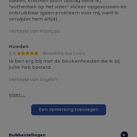
steken, kreuken (door opslag denk ik),
"authentiek op het vizier" sticker opgevouwen en
onbruikbaar (geen probleem voor mij, want ik
verwijder hem altijd).
Vertaald van Français
Hoeden
5.0
Beoordeling door Errol h.
Ik ben erg blij met de beukenhoeden die ik bij
jullie heb besteld.
Vertaald van English
Meer.....
Een opmerking toevoegen
Bulkbestellingen