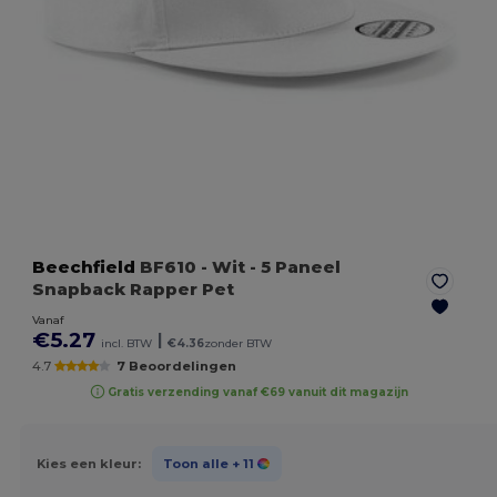
Beechfield
BF610
- Wit
- 5 Paneel
Snapback Rapper Pet
Vanaf
€5.27
|
incl. BTW
€4.36
zonder BTW
4.7
7 Beoordelingen
Gratis verzending vanaf €69 vanuit dit magazijn
Kies een kleur:
Toon alle
+ 11