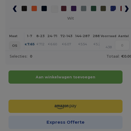
Wit
1-7
8-23
24-71
72-143
144-287
288 +
Meer
Maat
Voorraad
Aantal
+
7.65
7.12
6.60
6.07
5.54
5.27
€
€
€
€
€
€
OS
438
Selecties:
0
Totaal:
€0.0
Aan winkelwagen toevoegen
Personaliseer het!
Express Offerte