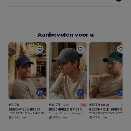
Aanbevolen voor u
€5.74
€4.77
€5.79
€7.00
€8.40
-32%
-31%
BEECHFIELD BF057
BEECHFIELD BF172R
BEECHFIELD BF195R
LOW PROFILE ZWAAR GEBORSTELDE KATOENEN PET
Coolmax® technologie pet
TEAM SPORTS-TECH PET TEAM SPORTEN-TECH
+1 Kleuren
+5 Kleuren
+7 Kleuren