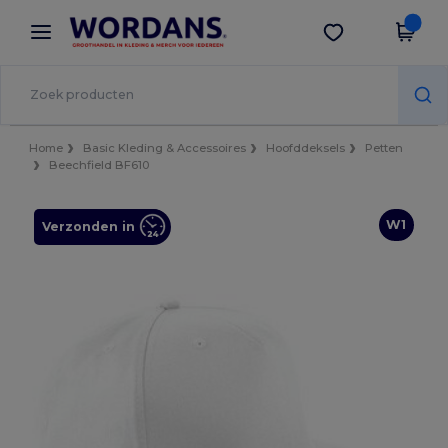
×
Wordans-app
Download app
Betere prijzen in de app!
Home
Basic Kleding & Accessoires
Hoofddeksels
Petten
Beechfield BF610
W1
Verzonden in