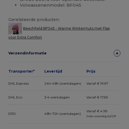
Volwassenenmodel: BF045
Gerelateerde producten:
Beechfield BF045 - Warme Wintermuts met Flap
voor Extra Comfort
Verzendinformatie
Transporter*
Levertijd
Prijs
DHL Express
24h-48h (werkdagen)
Vanaf € 19.97
DHL Eco
3-4 werkdagen
Vanaf € 17.69
Vanaf € 4.99
DPD
48h-72h (werkdagen)
Gratis verzending bij €129