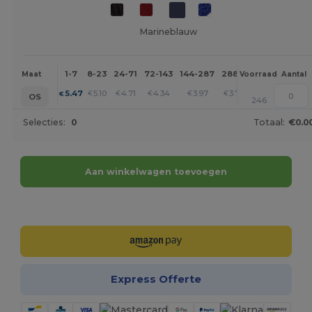
Marineblauw
1-7
8-23
24-71
72-143
144-287
288 +
Meer
Maat
Voorraad
Aantal
+
5.47
5.10
4.71
4.34
3.97
3.77
€
€
€
€
€
€
OS
246
Selecties:
0
Totaal:
€0.0
Aan winkelwagen toevoegen
Personaliseer het!
Express Offerte