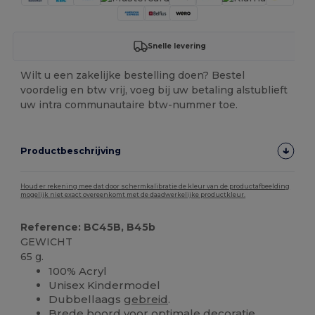
Snelle levering
Wilt u een zakelijke bestelling doen? Bestel
voordelig en btw vrij, voeg bij uw betaling alstublieft
uw intra communautaire btw-nummer toe.
Productbeschrijving
Houd er rekening mee dat door schermkalibratie de kleur van de productafbeelding
mogelijk niet exact overeenkomt met de daadwerkelijke productkleur.
Reference: BC45B, B45b
GEWICHT
65 g.
100% Acryl
Unisex Kindermodel
Dubbellaags
gebreid
.
Brede boord voor optimale decoratie.