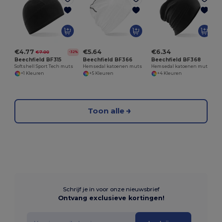
€4.77
€5.64
€6.34
€7.00
-32%
Beechfield BF315
Beechfield BF366
Beechfield BF368
Softshell Sport Tech muts
Hemsedal katoenen muts
Hemsedal katoenen muts met structuur
+1 Kleuren
+5 Kleuren
+4 Kleuren
Toon alle
Schrijf je in voor onze nieuwsbrief
Ontvang exclusieve kortingen!