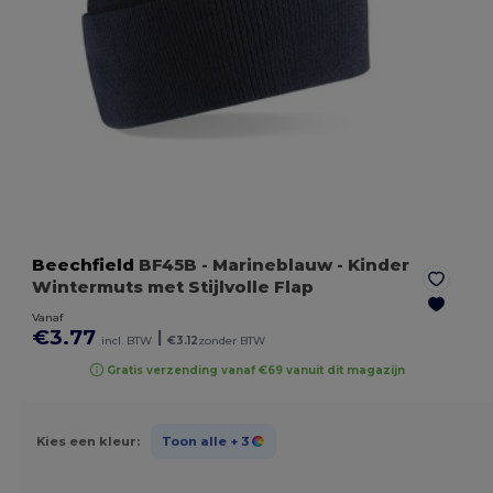
Beechfield
BF45B
- Marineblauw
- Kinder
Wintermuts met Stijlvolle Flap
Vanaf
€3.77
|
incl. BTW
€3.12
zonder BTW
Gratis verzending vanaf €69 vanuit dit magazijn
Kies een kleur:
Toon alle
+ 3