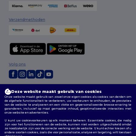
Verzendmethoden
Volg ons
2026. Alle rechten voorbehouden
Deze website maakt gebruik van cookies
Algemene voorwaarden
|
Aanpassingsbeleid
|
Privacybeleid
|
Onze website maakt gebruik van zowel onze eigen cookies als cookies van derden om
Cookiebeleid
|
Sitemap
de algehele functionaliteit te verbeteren, uw voorkeuren te onthouden, de prestaties
van de website te analyseren en een vlotte en gepersonaliseerde browse-ervaring te
garanderen, inclusief op maat gemaakte inhoud, geoptimaliseerde interacties met
Bruxelles
|
Anvers
|
Mortsel
|
Malines
|
Lierre
|
Turnhout
|
Geel
|
onze website en advertenties.
Herentals
|
Hoogstraten
|
Bruges
U kunt uw cookievoorkeuren op elk moment beheren. Essentiële cookies, die nodig
zijn voor het functioneren van de website, kunnen niet worden uitgeschakeld omdat
ze noodzakelijk zijn voor de correcte werking van de website. U kunt echter kiezen of u
andere soorten cookies, zoals die voor personalisatie, analyse en targeting, wilt toestaan