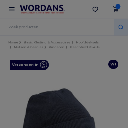
×
Wordans-app
Download app
Betere prijzen in de app!
Home
Basic Kleding & Accessoires
Hoofddeksels
Mutsen & beanies
Kinderen
Beechfield BF45B
W1
Verzonden in