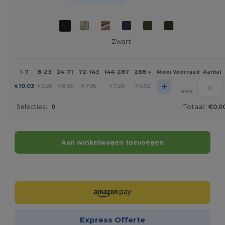
Zwart
1-7
8-23
24-71
72-143
144-287
288 +
Meer
Voorraad
Aantal
+
10.03
9.35
8.65
7.96
7.26
6.92
€
€
€
€
€
€
444
Selecties:
0
Totaal:
€0.0
Aan winkelwagen toevoegen
Personaliseer het!
Express Offerte