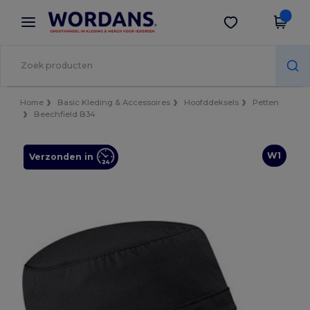
×
Wordans-app
Download app
Betere prijzen in de app!
Home
Basic Kleding & Accessoires
Hoofddeksels
Petten
Beechfield B34
W1
Verzonden in