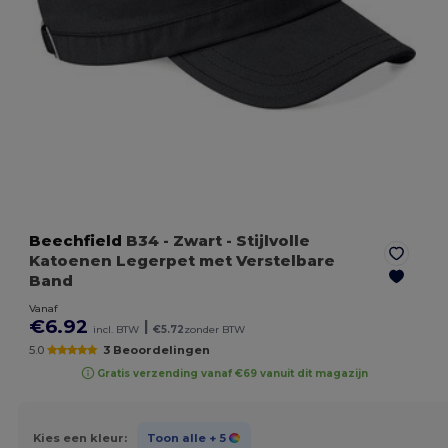
Beechfield
B34
- Zwart
- Stijlvolle
Katoenen Legerpet met Verstelbare
Band
Vanaf
€6.92
|
incl. BTW
€5.72
zonder BTW
5.0
3 Beoordelingen
Gratis verzending vanaf €69 vanuit dit magazijn
Kies een kleur:
Toon alle
+ 5