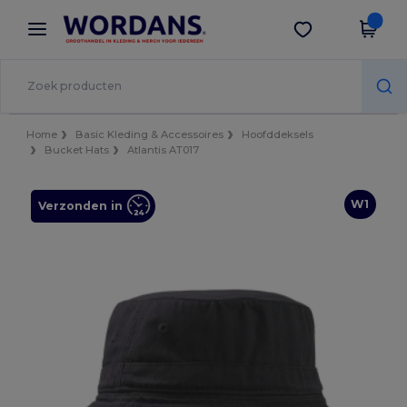
×
Wordans-app
Download app
Betere prijzen in de app!
Home
Basic Kleding & Accessoires
Hoofddeksels
Bucket Hats
Atlantis AT017
W1
Verzonden in