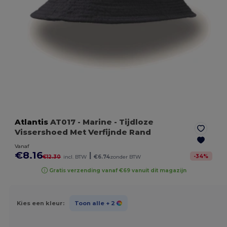
Atlantis
AT017
- Marine
- Tijdloze
Vissershoed Met Verfijnde Rand
Vanaf
€8.16
|
-
34
%
€12.30
incl. BTW
€6.74
zonder BTW
Gratis verzending vanaf €69 vanuit dit magazijn
Kies een kleur:
Toon alle
+ 2