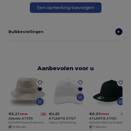
Een opmerking toevoegen
Bulkbestellingen
Aanbevolen voor u
€6.21
€4.55
€6.90
€9.30
€15.10
-33%
-54%
Atlantis AT039
ATLANTIS AT127
ATLANTIS AT130
Stijlvolle Vissershoed met Katoenen Rand
Liberty Vijf Gesp Cap
Stijlvolle Atlantis Snapback Cap voor Urban Look
+6 Kleuren
+1 Kleuren