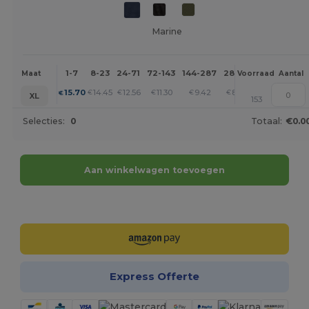
Marine
1-7
8-23
24-71
72-143
144-287
288 +
Meer
Maat
Voorraad
Aantal
+
15.70
14.45
12.56
11.30
9.42
8.16
€
€
€
€
€
€
XL
153
Selecties:
0
Totaal:
€0.0
Aan winkelwagen toevoegen
Personaliseer het!
Express Offerte