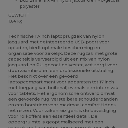
Duurzame mix van
nylon
jacquard en PU-gecoat
polyester
GEWICHT
1.64 Kg.
Verwijderbare labels
Technische 17-inch laptoprugzak van
nylon
jacquard met geïntegreerde USB-poort voor
opladen, biedt optimale bescherming en
organisatie voor zakelijk. Deze rugzak met grote
capaciteit is vervaardigd uit een mix van
nylon
jacquard en PU-gecoat polyester, wat zorgt voor
duurzaamheid en een professionele uitstraling.
Het beschikt over een gevoerd
laptopcompartiment voor apparaten tot 17 inch
met toegang van buitenaf, evenals een intern vak
voor tablets. Het ergonomische ontwerp omvat
een gevoerde rug, verstelbare schouderbanden
en een borstriem voor maximaal comfort tijdens
het reizen. Voor zakenreizigers is de bevestiging
voor rolkoffers een essentieel detail. De
opbergruimte is geoptimaliseerd met een
voorvak met organizer, een cargozak, een zijvak