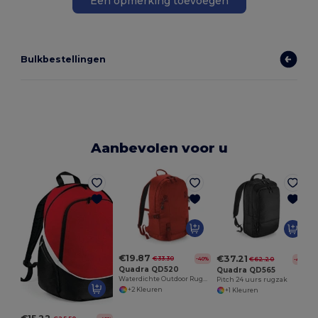
Een opmerking toevoegen
Bulkbestellingen
Aanbevolen voor u
P
€19.87
€37.21
€33.30
-40%
€62.20
-40%
Quadra QD520
Quadra QD565
Waterdichte Outdoor Rugzak met Verstelbare Steunen
Pitch 24 uurs rugzak
+2 Kleuren
+1 Kleuren