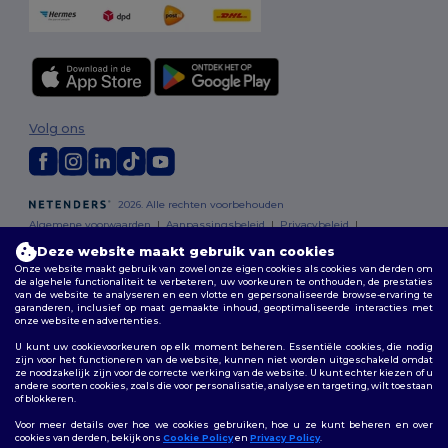
Volg ons
2026. Alle rechten voorbehouden
Algemene voorwaarden
|
Aanpassingsbeleid
|
Privacybeleid
|
Cookiebeleid
|
Sitemap
Deze website maakt gebruik van cookies
Onze website maakt gebruik van zowel onze eigen cookies als cookies van derden om
de algehele functionaliteit te verbeteren, uw voorkeuren te onthouden, de prestaties
Bruxelles
|
Anvers
|
Mortsel
|
Malines
|
Lierre
|
Turnhout
|
Geel
|
van de website te analyseren en een vlotte en gepersonaliseerde browse-ervaring te
Herentals
|
Hoogstraten
|
Bruges
garanderen, inclusief op maat gemaakte inhoud, geoptimaliseerde interacties met
onze website en advertenties.
U kunt uw cookievoorkeuren op elk moment beheren. Essentiële cookies, die nodig
zijn voor het functioneren van de website, kunnen niet worden uitgeschakeld omdat
ze noodzakelijk zijn voor de correcte werking van de website. U kunt echter kiezen of u
andere soorten cookies, zoals die voor personalisatie, analyse en targeting, wilt toestaan
of blokkeren.
Voor meer details over hoe we cookies gebruiken, hoe u ze kunt beheren en over
cookies van derden, bekijk ons
Cookie Policy
en
Privacy Policy
.