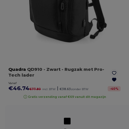
Quadra
QD910
- Zwart
- Rugzak met Pro-
Tech lader
Vanaf
€46.74
|
-
40
%
€77.80
incl. BTW
€38.63
zonder BTW
Gratis verzending vanaf €69 vanuit dit magazijn