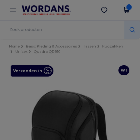
×
Wordans-app
Download app
Betere prijzen in de app!
Home
Basic Kleding & Accessoires
Tassen
Rugzakken
Unisex
Quadra QD910
W1
Verzonden in