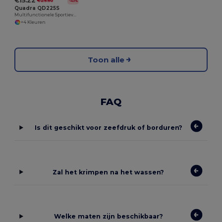
€15.22
€25.50
-40%
Quadra QD225S
Multifunctionele Sportieve Rugzak voor Teams
+4 Kleuren
Toon alle
FAQ
Is dit geschikt voor zeefdruk of borduren?
Zal het krimpen na het wassen?
Welke maten zijn beschikbaar?