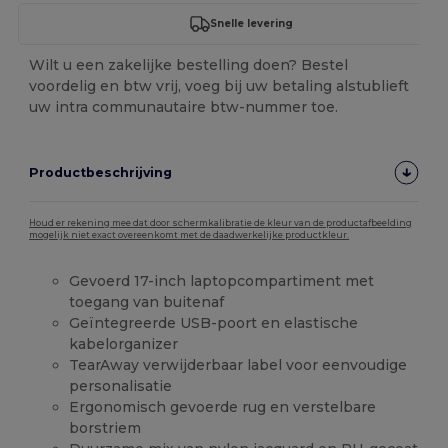
Snelle levering
Wilt u een zakelijke bestelling doen? Bestel
voordelig en btw vrij, voeg bij uw betaling alstublieft
uw intra communautaire btw-nummer toe.
Productbeschrijving
Houd er rekening mee dat door schermkalibratie de kleur van de productafbeelding
mogelijk niet exact overeenkomt met de daadwerkelijke productkleur.
Gevoerd 17-inch laptopcompartiment met
toegang van buitenaf
Geïntegreerde USB-poort en elastische
kabelorganizer
TearAway verwijderbaar label voor eenvoudige
personalisatie
Ergonomisch gevoerde rug en verstelbare
borstriem