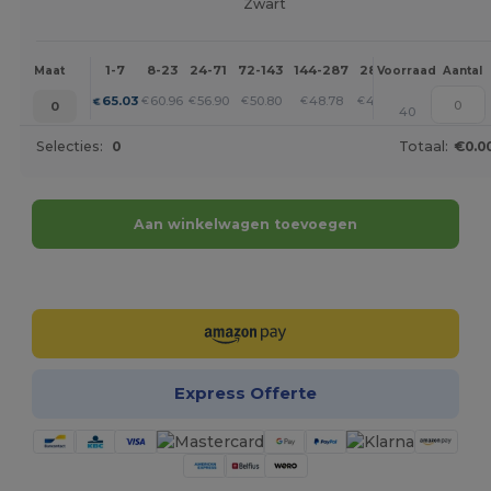
Zwart
1-7
8-23
24-71
72-143
144-287
288 +
Meer
Maat
Voorraad
Aantal
+
65.03
60.96
56.90
50.80
48.78
46.74
€
€
€
€
€
€
0
40
Selecties:
0
Totaal:
€0.0
Aan winkelwagen toevoegen
Personaliseer het!
Express Offerte