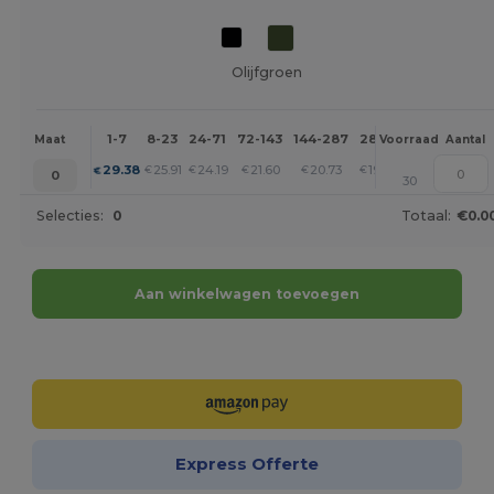
Olijfgroen
1-7
8-23
24-71
72-143
144-287
288 +
Meer
Maat
Voorraad
Aantal
+
29.38
25.91
24.19
21.60
20.73
19.87
€
€
€
€
€
€
0
30
Selecties:
0
Totaal:
€0.0
Aan winkelwagen toevoegen
Personaliseer het!
Express Offerte