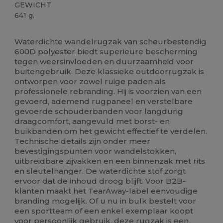
GEWICHT
641 g.
Verwijderbare labels
Waterdichte wandelrugzak van scheurbestendig
600D
polyester
biedt superieure bescherming
tegen weersinvloeden en duurzaamheid voor
buitengebruik. Deze klassieke outdoorrugzak is
ontworpen voor zowel ruige paden als
professionele rebranding. Hij is voorzien van een
gevoerd, ademend rugpaneel en verstelbare
gevoerde schouderbanden voor langdurig
draagcomfort, aangevuld met borst- en
buikbanden om het gewicht effectief te verdelen.
Technische details zijn onder meer
bevestigingspunten voor wandelstokken,
uitbreidbare zijvakken en een binnenzak met rits
en sleutelhanger. De waterdichte stof zorgt
ervoor dat de inhoud droog blijft. Voor B2B-
klanten maakt het TearAway-label eenvoudige
branding mogelijk. Of u nu in bulk bestelt voor
een sportteam of een enkel exemplaar koopt
voor persoonlijk gebruik, deze rugzak is een