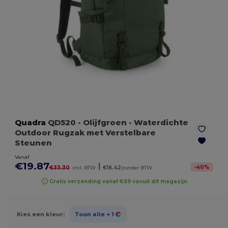
Quadra
QD520
- Olijfgroen
- Waterdichte
Outdoor Rugzak met Verstelbare
Steunen
Vanaf
€19.87
|
-
40
%
€33.30
incl. BTW
€16.42
zonder BTW
Gratis verzending vanaf €69 vanuit dit magazijn
Kies een kleur:
Toon alle
+ 1