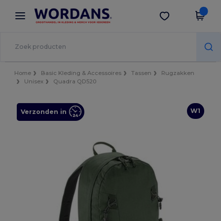
×
Wordans-app
Download app
Betere prijzen in de app!
Home
Basic Kleding & Accessoires
Tassen
Rugzakken
Unisex
Quadra QD520
W1
Verzonden in