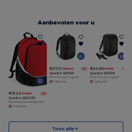
Aanbevolen voor u
€37.21
€44.95
€62.20
€75.50
-40%
-40%
Quadra QD565
Quadra QD568
Pitch 24 uurs rugzak
Pitch 72 uurs rugzak
+1 Kleuren
+1 Kleuren
€15.22
€25.50
-40%
Quadra QD225S
Multifunctionele Sportieve Rugzak voor Teams
+4 Kleuren
Toon alle