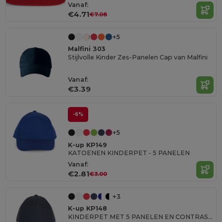
Vanaf:
€4.71
€7.08
+5
Malfini 303
Stijlvolle Kinder Zes-Panelen Cap van Malfini
Vanaf:
€3.39
-6%
+5
K-up KP149
KATOENEN KINDERPET - 5 PANELEN
Vanaf:
€2.81
€3.00
+3
K-up KP148
KINDERPET MET 5 PANELEN EN CONTRASTERENDE BIES