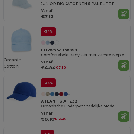
JUNIOR BIOKATOENEN 5 PANEL PET
Vanaf:
€7.12
-34%
Larkwood LW090
Comfortabele Baby Pet met Zachte Klep en Elastische Achterkant
Organic
Vanaf:
Cotton
€4.84
€7.30
-34%
+1
ATLANTIS AT232
Organische Kinderpet Stedelijke Mode
Vanaf:
€8.16
€12.30