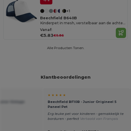
-0%
+1
Beechfield B640B
Kinderpet in mesh, verstelbaar aan de achterkant.
Vanaf:
€5.83
€5.86
Alle Producten Tonen.
Klantbeoordelingen
★ ★ ★ ★ ★
unior Vintage
Beechfield BF10B - Junior Origineel 5
Paneel Pet
Erg leuke pet voor kinderen - gemakkelijk te
borduren - perfect
Vertaald van Français