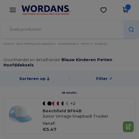
×
Wordans-app
Download app
Betere prijzen in de app!
Home
Basic Kleding & Accessoires
Hoofddeksels
Petten
Kinderen
Groothandel en detailhandel
Blauw Kinderen Petten
Hoofddeksels
Sorteren op
Filter
✓
18 results.
+2
Beechfield BF64B
Junior Vintage Snapback Trucker
Vanaf:
€5.47