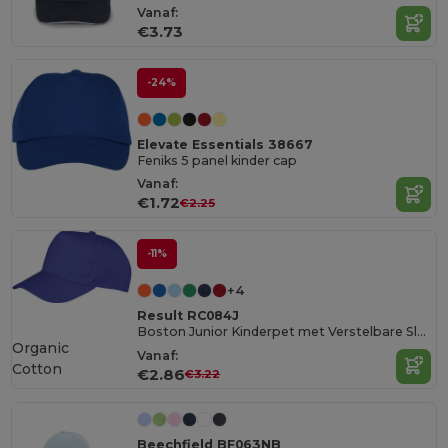
Vanaf:
€3.73
-24%
Elevate Essentials 38667
Feniks 5 panel kinder cap
Vanaf:
€1.72
€2.25
-11%
+4
Result RC084J
Boston Junior Kinderpet met Verstelbare Sluiting
Organic
Vanaf:
Cotton
€2.86
€3.22
Beechfield BF063NB