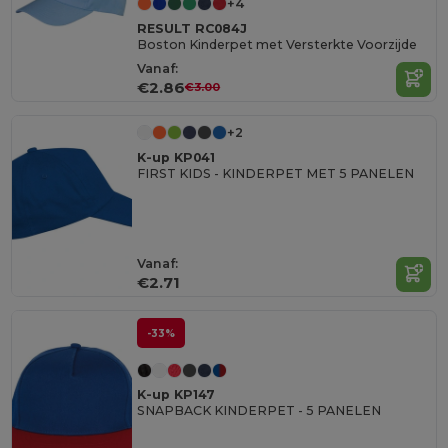
+4
RESULT RC084J
Boston Kinderpet met Versterkte Voorzijde
Vanaf:
€2.86
€3.00
+2
K-up KP041
FIRST KIDS - KINDERPET MET 5 PANELEN
Vanaf:
€2.71
-33%
K-up KP147
SNAPBACK KINDERPET - 5 PANELEN