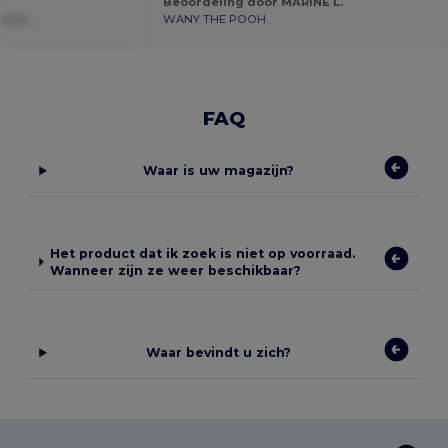
Beoordeling door MARINE L.
nz b.
WANY THE POOH
FAQ
Waar is uw magazijn?
Het product dat ik zoek is niet op voorraad.
Wanneer zijn ze weer beschikbaar?
Waar bevindt u zich?