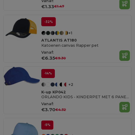
Vanaf:
€1.33
€1.47
-32%
+1
ATLANTIS AT180
Katoenen canvas Rapper pet
Vanaf:
€6.35
€9.30
-14%
+2
K-up KP042
ORLANDO KIDS - KINDERPET MET 6 PANELEN
Vanaf:
€3.70
€4.32
-5%